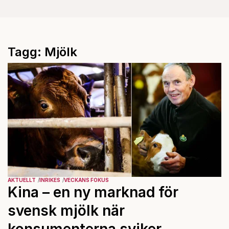
Tagg: Mjölk
AKTUELLT
INRIKES
VECKANS FOKUS
Kina – en ny marknad för
svensk mjölk när
konsumenterna sviker