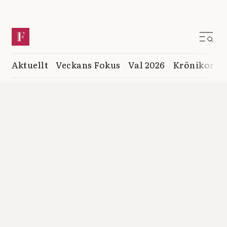
Aktuellt
Veckans Fokus
Val 2026
Krönikor
K