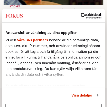
STICKET
1.
Bitte Assarmo:
Sagan om den lågbegåvade
ursprungsbefolkningen i Filipstad
KRÖNIKA
2.
Sakine Madon:
Efter islamistdådet oroar sig
vänstern för Agnes Wold
Ansvarsfull användning av dina uppgifter
UTRIKES
3.
Därför liknar Putin både tsaren och Stalin
Vi och
våra 363 partners
behandlar din personliga data,
Av: Bengt Jangfeldt
som t.ex. ditt IP-nummer, och använder teknologi såsom
KRÖNIKA
4.
Johan Hakelius:
DN-rubriken visar vad som sägs
cookies för att lagra och få tillgång till information på din
mellan raderna
enhet för att kunna tillhandahålla personliga annonser och
STICKET
5.
Dan Korn:
Quisling, quislingar och sten i glashus
innehåll, annons- och innehållsmätning, åskådarinsikter
STICKET
och produktutveckling. Du kan själv välja vilka som får
6.
Johan Romin:
Varför ställs aldrig dessa frågor?
använda din data och i vilka syften.
Ta reda på mer om hur dina personliga uppgifter
behandlas och ställ in dina preferenser i
detaljsektionen
.
Visa detaljer
Du kan ändra eller dra tillbaka ditt samtycke när som
helst från cookie-förklaringen.