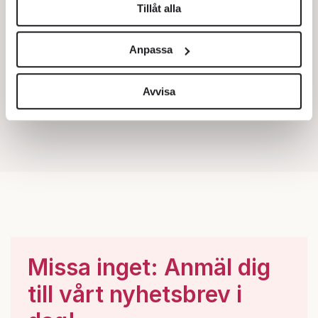
Tillåt alla
Vi använder enhetsidentifierare för att anpassa innehållet
och annonserna till användarna, tillhandahålla funktioner
Anpassa
för sociala medier och analysera vår trafik. Vi
vidarebefordrar även sådana identifierare och annan
information från din enhet till de sociala medier och
Avvisa
annons- och analysföretag som vi samarbetar med.
Dessa kan i sin tur kombinera informationen med annan
information som du har tillhandahållit eller som de har
samlat in när du har använt deras tjänster.
Om du vill läsa mer om hur vi hanterar personuppgifter
kan du göra det
här
.
Missa inget: Anmäl dig
till vårt nyhetsbrev i