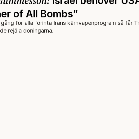
 Gummesson:
Israel behöver US
er of All Bombs”
n gång för alla förinta Irans kärnvapenprogram så får 
e rejäla doningarna.