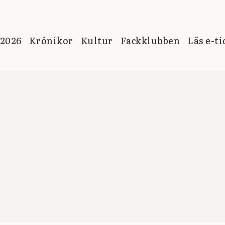
 2026
Krönikor
Kultur
Fackklubben
Läs e-t