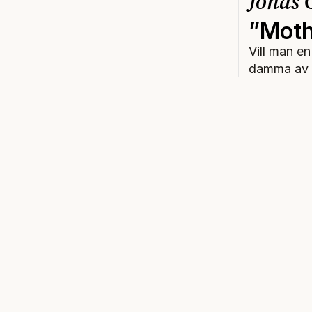
Jonas
”Moth
Vill man e
damma av d