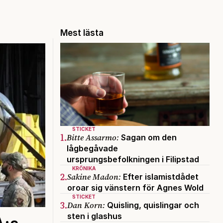
Mest lästa
STICKET
1.
Bitte Assarmo:
Sagan om den
lågbegåvade
ursprungsbefolkningen i Filipstad
KRÖNIKA
2.
Sakine Madon:
Efter islamistdådet
oroar sig vänstern för Agnes Wold
STICKET
3.
Dan Korn:
Quisling, quislingar och
sten i glashus