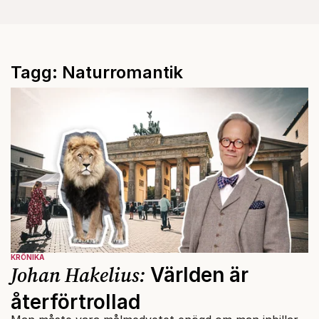
Tagg: Naturromantik
KRÖNIKA
Johan Hakelius:
Världen är
återförtrollad