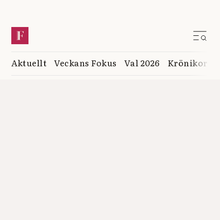
Aktuellt
Veckans Fokus
Val 2026
Krönikor
K