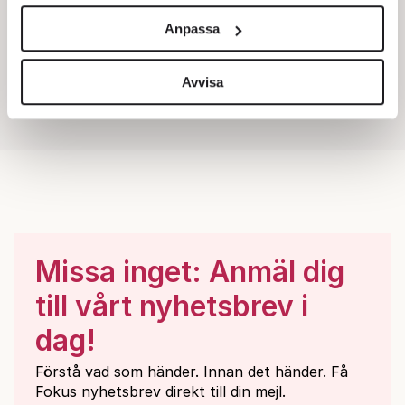
och annonserna till användarna, tillhandahålla funktioner
Anpassa
för sociala medier och analysera vår trafik. Vi
vidarebefordrar även sådana identifierare och annan
information från din enhet till de sociala medier och
Avvisa
annons- och analysföretag som vi samarbetar med.
Dessa kan i sin tur kombinera informationen med annan
information som du har tillhandahållit eller som de har
samlat in när du har använt deras tjänster.
Om du vill läsa mer om hur vi hanterar personuppgifter
kan du göra det
här
.
Missa inget: Anmäl dig
till vårt nyhetsbrev i
dag!
Förstå vad som händer. Innan det händer. Få
Fokus nyhetsbrev direkt till din mejl.