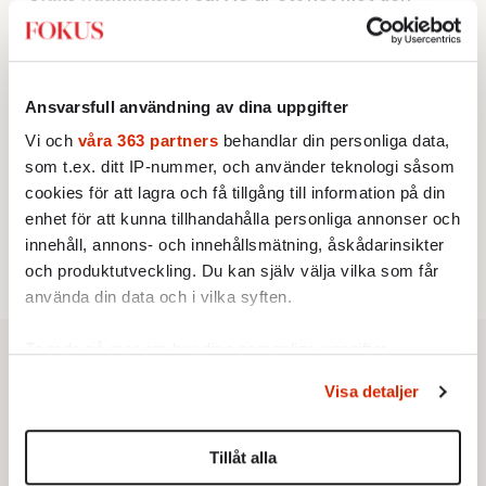
franska civilisationen
KRÖNIKA
3.
Sakine Madon:
Efter islamistdådet oroar sig
vänstern för Agnes Wold
STICKET
Ansvarsfull användning av dina uppgifter
4.
Dan Korn:
Quisling, quislingar och sten i glashus
Vi och
våra 363 partners
behandlar din personliga data,
KRÖNIKA
5.
Nina Lekander:
På ”Kommunisthögskolan” drömde
som t.ex. ditt IP-nummer, och använder teknologi såsom
alla om att vara arbetarklass
cookies för att lagra och få tillgång till information på din
STICKET
6.
Johan Romin:
Andersson, hur ska du få ihop det
enhet för att kunna tillhandahålla personliga annonser och
här?
innehåll, annons- och innehållsmätning, åskådarinsikter
och produktutveckling. Du kan själv välja vilka som får
använda din data och i vilka syften.
Ta reda på mer om hur dina personliga uppgifter
behandlas och ställ in dina preferenser i
detaljsektionen
.
Visa detaljer
Du kan ändra eller dra tillbaka ditt samtycke när som
helst från cookie-förklaringen.
Tillåt alla
Vi använder enhetsidentifierare för att anpassa innehållet