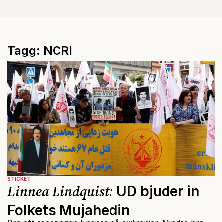
Tagg: NCRI
STICKET
Linnea Lindquist:
UD bjuder in
Folkets Mujahedin