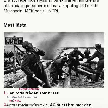
Bra att regeringen lyssnar på exiliranier. Mindre bra
att bjuda in personer med nära koppling till Folkets
Mujahedin, MEK och till NCRI.
Mest lästa
BOKRECENSION
1.
Den röda tråden som brast
Av: Gustaf Lewander
KRÖNIKA
2.
Frans Wachtmeister:
Ja, AC är ett hot mot den