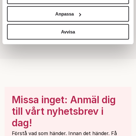
Vi använder enhetsidentifierare för att anpassa innehållet
och annonserna till användarna, tillhandahålla funktioner
Anpassa
för sociala medier och analysera vår trafik. Vi
vidarebefordrar även sådana identifierare och annan
information från din enhet till de sociala medier och
Avvisa
annons- och analysföretag som vi samarbetar med.
Dessa kan i sin tur kombinera informationen med annan
information som du har tillhandahållit eller som de har
samlat in när du har använt deras tjänster.
Om du vill läsa mer om hur vi hanterar personuppgifter
kan du göra det
här
.
Missa inget: Anmäl dig
till vårt nyhetsbrev i
dag!
Förstå vad som händer. Innan det händer. Få