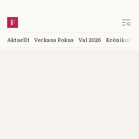
Aktuellt
Veckans Fokus
Val 2026
Krönikor
K