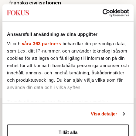
franska civilisationen
STICKET
3.
Bitte Assarmo:
Sagan om den lågbegåvade
ursprungsbefolkningen i Filipstad
KRÖNIKA
4.
Nina Lekander:
På ”Kommunisthögskolan” drömde
Ansvarsfull användning av dina uppgifter
alla om att vara arbetarklass
Vi och
våra 363 partners
behandlar din personliga data,
INRIKES
5.
Vattenbristen är här – men var femte liter läcker
som t.ex. ditt IP-nummer, och använder teknologi såsom
ut
cookies för att lagra och få tillgång till information på din
Av: Susanne Gäre
KRÖNIKA
enhet för att kunna tillhandahålla personliga annonser och
6.
Sakine Madon:
Efter islamistdådet oroar sig
innehåll, annons- och innehållsmätning, åskådarinsikter
vänstern för Agnes Wold
och produktutveckling. Du kan själv välja vilka som får
använda din data och i vilka syften.
Ta reda på mer om hur dina personliga uppgifter
behandlas och ställ in dina preferenser i
detaljsektionen
.
Visa detaljer
Du kan ändra eller dra tillbaka ditt samtycke när som
helst från cookie-förklaringen.
Tillåt alla