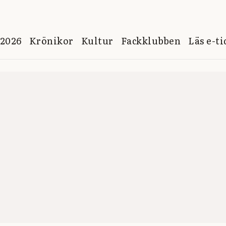
 2026
Krönikor
Kultur
Fackklubben
Läs e-t