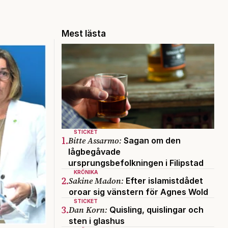
Mest lästa
STICKET
1.
Bitte Assarmo:
Sagan om den
lågbegåvade
ursprungsbefolkningen i Filipstad
KRÖNIKA
2.
Sakine Madon:
Efter islamistdådet
oroar sig vänstern för Agnes Wold
STICKET
3.
Dan Korn:
Quisling, quislingar och
sten i glashus