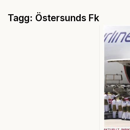
Tagg: Östersunds Fk
AKTUELLT
INRI