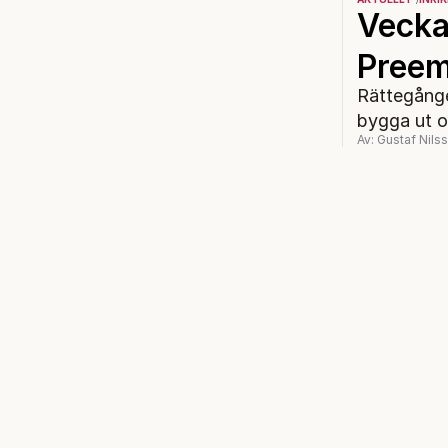
Vecka
Preem 
Rättegånge
bygga ut ol
Av: Gustaf Nils