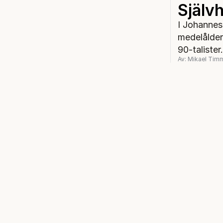
Självh
I Johannes
medelålders
90-talister.
Av: Mikael Tim