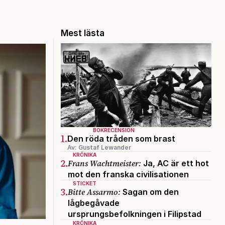
Mest lästa
BOKRECENSION
1.
Den röda tråden som brast
Av: Gustaf Lewander
KRÖNIKA
2.
Frans Wachtmeister:
Ja, AC är ett hot
mot den franska civilisationen
STICKET
3.
Bitte Assarmo:
Sagan om den
lågbegåvade
ursprungsbefolkningen i Filipstad
KRÖNIKA