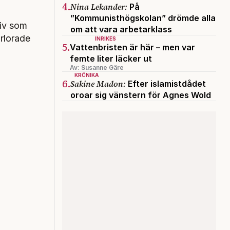
4.
Nina Lekander:
På
”Kommunisthögskolan” drömde alla
liv som
om att vara arbetarklass
örlorade
INRIKES
5.
Vattenbristen är här – men var
femte liter läcker ut
Av: Susanne Gäre
KRÖNIKA
6.
Sakine Madon:
Efter islamistdådet
oroar sig vänstern för Agnes Wold