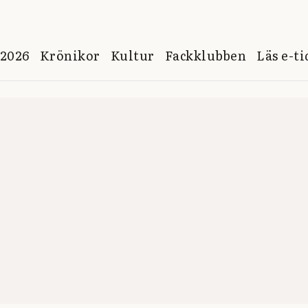
 2026
Krönikor
Kultur
Fackklubben
Läs e-t