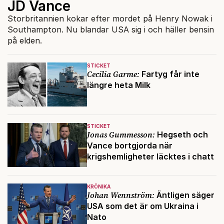
JD Vance
Storbritannien kokar efter mordet på Henry Nowak i
Southampton. Nu blandar USA sig i och häller bensin
på elden.
STICKET
Cecilia Garme:
Fartyg får inte
längre heta Milk
STICKET
Jonas Gummesson:
Hegseth och
Vance bortgjorda när
krigshemligheter läcktes i chatt
KRÖNIKA
Johan Wennström:
Äntligen säger
USA som det är om Ukraina i
Nato