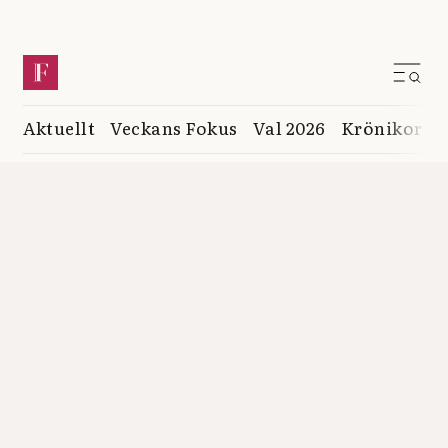
Aktuellt
Veckans Fokus
Val 2026
Krönikor
K