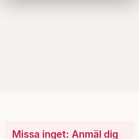
information som du har tillhandahållit eller som de har
samlat in när du har använt deras tjänster.
Om du vill läsa mer om hur vi hanterar personuppgifter
kan du göra det
här
.
Missa inget: Anmäl dig