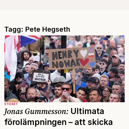
Tagg: Pete Hegseth
STICKET
Jonas Gummesson:
Ultimata
förolämpningen – att skicka