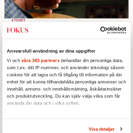
STICKET
1.
Bitte Assarmo:
Sagan om den lågbegåvade
ursprungsbefolkningen i Filipstad
KRÖNIKA
2.
Frans Wachtmeister:
Ja, AC är ett hot mot den
franska civilisationen
Ansvarsfull användning av dina uppgifter
KRÖNIKA
3.
Sakine Madon:
Efter islamistdådet oroar sig
Vi och
våra 363 partners
behandlar din personliga data,
vänstern för Agnes Wold
som t.ex. ditt IP-nummer, och använder teknologi såsom
KRÖNIKA
4.
cookies för att lagra och få tillgång till information på din
Nina Lekander:
På ”Kommunisthögskolan” drömde
enhet för att kunna tillhandahålla personliga annonser och
alla om att vara arbetarklass
STICKET
innehåll, annons- och innehållsmätning, åskådarinsikter
5.
Dan Korn:
Quisling, quislingar och sten i glashus
och produktutveckling. Du kan själv välja vilka som får
STICKET
6.
Johan Romin:
Andersson, hur ska du få ihop det
använda din data och i vilka syften.
här?
Ta reda på mer om hur dina personliga uppgifter
behandlas och ställ in dina preferenser i
detaljsektionen
.
Visa detaljer
Du kan ändra eller dra tillbaka ditt samtycke när som