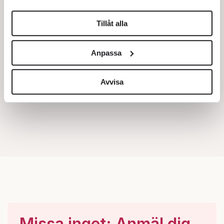
helst från cookie-förklaringen.
Tillåt alla
Vi använder enhetsidentifierare för att anpassa innehållet
och annonserna till användarna, tillhandahålla funktioner
Anpassa
för sociala medier och analysera vår trafik. Vi
vidarebefordrar även sådana identifierare och annan
information från din enhet till de sociala medier och
Avvisa
annons- och analysföretag som vi samarbetar med.
Dessa kan i sin tur kombinera informationen med annan
information som du har tillhandahållit eller som de har
samlat in när du har använt deras tjänster.
Om du vill läsa mer om hur vi hanterar personuppgifter
kan du göra det
här
.
Missa inget: Anmäl dig