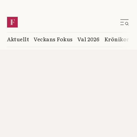
Aktuellt
Veckans Fokus
Val 2026
Krönikor
K