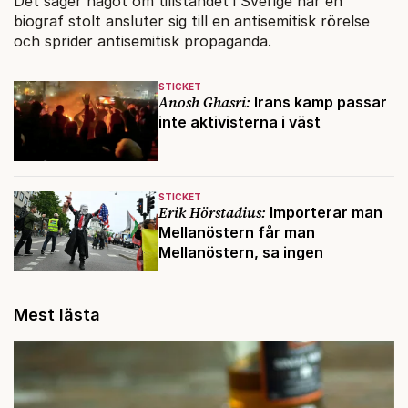
Det säger något om tillståndet i Sverige när en
biograf stolt ansluter sig till en antisemitisk rörelse
och sprider antisemitisk propaganda.
STICKET
Anosh Ghasri:
Irans kamp passar
inte aktivisterna i väst
STICKET
Erik Hörstadius:
Importerar man
Mellanöstern får man
Mellanöstern, sa ingen
Mest lästa