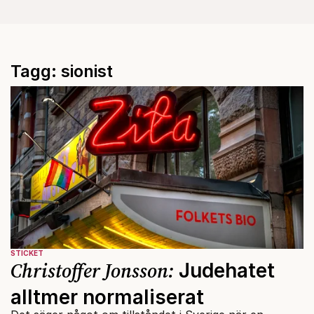
Tagg: sionist
STICKET
Christoffer Jonsson:
Judehatet
alltmer normaliserat