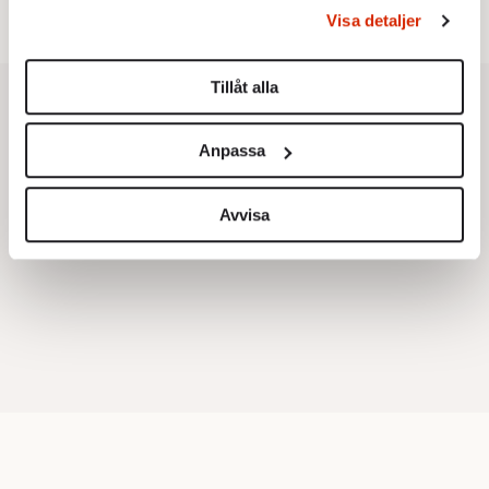
behandlas och ställ in dina preferenser i
detaljsektionen
.
Visa detaljer
Du kan ändra eller dra tillbaka ditt samtycke när som
helst från cookie-förklaringen.
Tillåt alla
Vi använder enhetsidentifierare för att anpassa innehållet
och annonserna till användarna, tillhandahålla funktioner
Anpassa
för sociala medier och analysera vår trafik. Vi
vidarebefordrar även sådana identifierare och annan
information från din enhet till de sociala medier och
Avvisa
annons- och analysföretag som vi samarbetar med.
Dessa kan i sin tur kombinera informationen med annan
information som du har tillhandahållit eller som de har
samlat in när du har använt deras tjänster.
Om du vill läsa mer om hur vi hanterar personuppgifter
kan du göra det
här
.