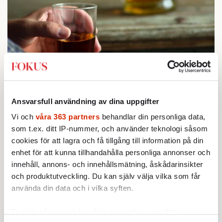
STICKET
1.
Bitte Assarmo:
Sagan om den lågbegåvade
ursprungsbefolkningen i Filipstad
Ansvarsfull användning av dina uppgifter
KRÖNIKA
2.
Sakine Madon:
Vi och
våra 363 partners
behandlar din personliga data,
Efter islamistdådet oroar sig
vänstern för Agnes Wold
som t.ex. ditt IP-nummer, och använder teknologi såsom
STICKET
cookies för att lagra och få tillgång till information på din
3.
Dan Korn:
Quisling, quislingar och sten i glashus
enhet för att kunna tillhandahålla personliga annonser och
UTRIKES
4.
Därför liknar Putin både tsaren och Stalin
innehåll, annons- och innehållsmätning, åskådarinsikter
Av: Bengt Jangfeldt
och produktutveckling. Du kan själv välja vilka som får
STICKET
5.
Johan Romin:
Varför ställs aldrig dessa frågor?
använda din data och i vilka syften.
KRÖNIKA
6.
Johan Hakelius:
DN-rubriken visar vad som sägs
Ta reda på mer om hur dina personliga uppgifter
mellan raderna