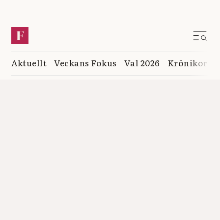
Aktuellt
Veckans Fokus
Val 2026
Krönikor
K