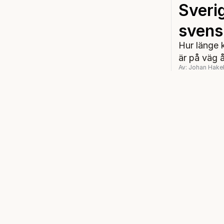
Sverig
svensk
Hur länge 
är på väg å
Av: Johan Hakel