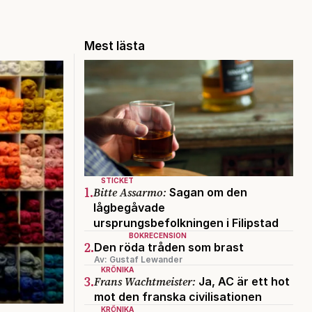
Mest lästa
STICKET
1.
Bitte Assarmo:
Sagan om den
lågbegåvade
ursprungsbefolkningen i Filipstad
BOKRECENSION
2.
Den röda tråden som brast
Av: Gustaf Lewander
KRÖNIKA
3.
Frans Wachtmeister:
Ja, AC är ett hot
mot den franska civilisationen
KRÖNIKA