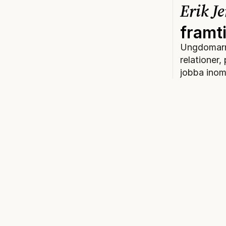
Erik Je
framt
Ungdomarna
relationer
jobba inom