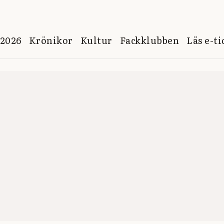
 2026
Krönikor
Kultur
Fackklubben
Läs e-t