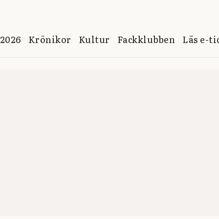
 2026
Krönikor
Kultur
Fackklubben
Läs e-t