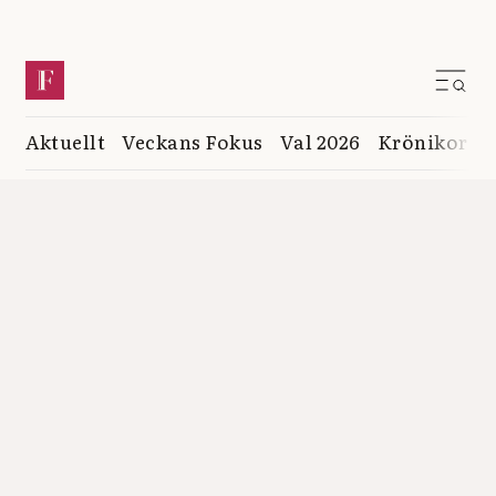
Aktuellt
Veckans Fokus
Val 2026
Krönikor
K