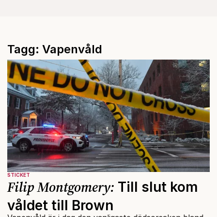
Tagg: Vapenvåld
STICKET
Filip Montgomery:
Till slut kom
våldet till Brown