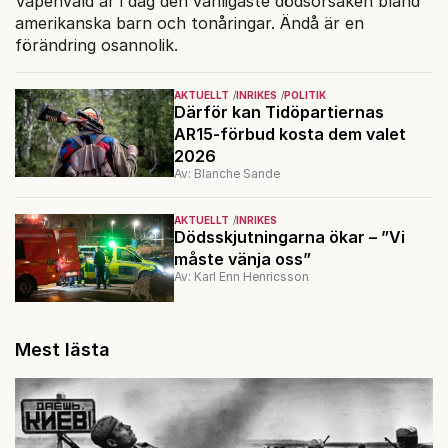
Vapenvåld är i dag den vanligaste dödsorsaken bland
amerikanska barn och tonåringar. Ändå är en
förändring osannolik.
AKTUELLT
INRIKES
POLITIK
Därför kan Tidöpartiernas
AR15-förbud kosta dem valet
2026
Av: Blanche Sande
AKTUELLT
INRIKES
Dödsskjutningarna ökar – ”Vi
måste vänja oss”
Av: Karl Enn Henricsson
Mest lästa