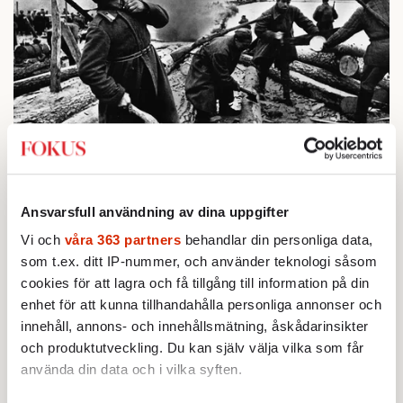
BOKRECENSION
1.
Den röda tråden som brast
Av: Gustaf Lewander
KRÖNIKA
2.
Frans Wachtmeister:
Ja, AC är ett hot mot den
Ansvarsfull användning av dina uppgifter
franska civilisationen
Vi och
våra 363 partners
behandlar din personliga data,
STICKET
3.
Bitte Assarmo:
Sagan om den lågbegåvade
som t.ex. ditt IP-nummer, och använder teknologi såsom
ursprungsbefolkningen i Filipstad
cookies för att lagra och få tillgång till information på din
KRÖNIKA
enhet för att kunna tillhandahålla personliga annonser och
4.
Nina Lekander:
På ”Kommunisthögskolan” drömde
innehåll, annons- och innehållsmätning, åskådarinsikter
alla om att vara arbetarklass
och produktutveckling. Du kan själv välja vilka som får
INRIKES
5.
Vattenbristen är här – men var femte liter läcker
använda din data och i vilka syften.
ut
Av: Susanne Gäre