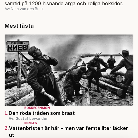
samtid på 1 200 hisnande arga och roliga boksidor.
Av: Nina van den Brink
Mest lästa
BOKRECENSION
1.
Den röda tråden som brast
Av: Gustaf Lewander
INRIKES
2.
Vattenbristen är här – men var femte liter läcker
ut