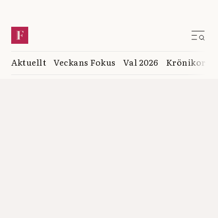
Aktuellt
Veckans Fokus
Val 2026
Krönikor
K