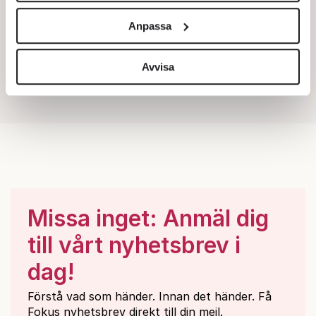
och annonserna till användarna, tillhandahålla funktioner
Anpassa
för sociala medier och analysera vår trafik. Vi
vidarebefordrar även sådana identifierare och annan
information från din enhet till de sociala medier och
Avvisa
annons- och analysföretag som vi samarbetar med.
Dessa kan i sin tur kombinera informationen med annan
information som du har tillhandahållit eller som de har
samlat in när du har använt deras tjänster.
Om du vill läsa mer om hur vi hanterar personuppgifter
kan du göra det
här
.
Missa inget: Anmäl dig
till vårt nyhetsbrev i
dag!
Förstå vad som händer. Innan det händer. Få
Fokus nyhetsbrev direkt till din mejl.