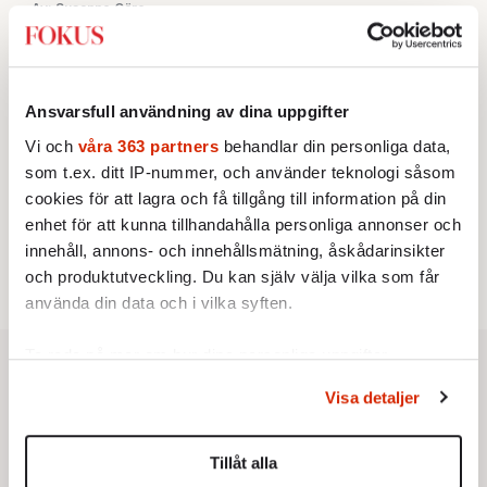
Av: Susanne Gäre
KRÖNIKA
3.
Frans Wachtmeister:
Ja, AC är ett hot mot den
franska civilisationen
KRÖNIKA
4.
Nina Lekander:
På ”Kommunisthögskolan” drömde
Ansvarsfull användning av dina uppgifter
alla om att vara arbetarklass
Vi och
våra 363 partners
behandlar din personliga data,
STICKET
5.
Bitte Assarmo:
Sagan om den lågbegåvade
som t.ex. ditt IP-nummer, och använder teknologi såsom
ursprungsbefolkningen i Filipstad
cookies för att lagra och få tillgång till information på din
KRÖNIKA
6.
enhet för att kunna tillhandahålla personliga annonser och
Sakine Madon:
Efter islamistdådet oroar sig
vänstern för Agnes Wold
innehåll, annons- och innehållsmätning, åskådarinsikter
och produktutveckling. Du kan själv välja vilka som får
använda din data och i vilka syften.
Ta reda på mer om hur dina personliga uppgifter
behandlas och ställ in dina preferenser i
detaljsektionen
.
Visa detaljer
Du kan ändra eller dra tillbaka ditt samtycke när som
helst från cookie-förklaringen.
Tillåt alla
Vi använder enhetsidentifierare för att anpassa innehållet