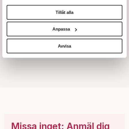
helst från cookie-förklaringen.
Tillåt alla
Vi använder enhetsidentifierare för att anpassa innehållet
och annonserna till användarna, tillhandahålla funktioner
Anpassa
för sociala medier och analysera vår trafik. Vi
vidarebefordrar även sådana identifierare och annan
information från din enhet till de sociala medier och
Avvisa
annons- och analysföretag som vi samarbetar med.
Dessa kan i sin tur kombinera informationen med annan
information som du har tillhandahållit eller som de har
samlat in när du har använt deras tjänster.
Om du vill läsa mer om hur vi hanterar personuppgifter
kan du göra det
här
.
Missa inget: Anmäl dig