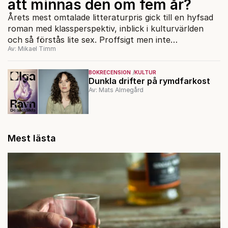
att minnas den om fem år?
Årets mest omtalade litteraturpris gick till en hyfsad
roman med klassperspektiv, inblick i kulturvärlden
och så förstås lite sex. Proffsigt men inte
Av: Mikael Timm
hänryckande.
BOKRECENSION
KULTUR
Dunkla drifter på rymdfarkost
Av: Mats Almegård
Mest lästa