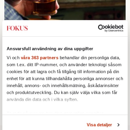
STICKET
1.
Bitte Assarmo:
Sagan om den lågbegåvade
ursprungsbefolkningen i Filipstad
KRÖNIKA
2.
Sakine Madon:
Efter islamistdådet oroar sig
Ansvarsfull användning av dina uppgifter
vänstern för Agnes Wold
Vi och
våra 363 partners
behandlar din personliga data,
UTRIKES
3.
Därför liknar Putin både tsaren och Stalin
som t.ex. ditt IP-nummer, och använder teknologi såsom
Av: Bengt Jangfeldt
cookies för att lagra och få tillgång till information på din
KRÖNIKA
4.
Johan Hakelius:
DN-rubriken visar vad som sägs
enhet för att kunna tillhandahålla personliga annonser och
mellan raderna
innehåll, annons- och innehållsmätning, åskådarinsikter
STICKET
och produktutveckling. Du kan själv välja vilka som får
5.
Dan Korn:
Quisling, quislingar och sten i glashus
använda din data och i vilka syften.
STICKET
6.
Johan Romin:
Varför ställs aldrig dessa frågor?
Ta reda på mer om hur dina personliga uppgifter
behandlas och ställ in dina preferenser i
detaljsektionen
.
Visa detaljer
Du kan ändra eller dra tillbaka ditt samtycke när som