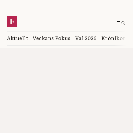
Aktuellt
Veckans Fokus
Val 2026
Krönikor
K