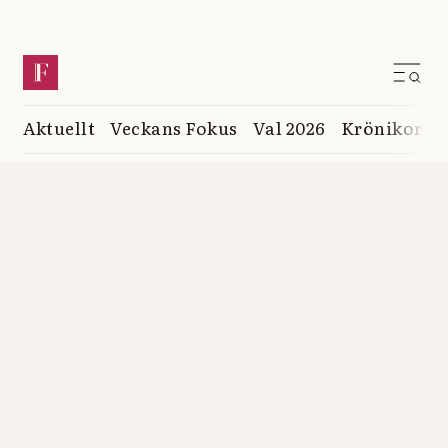
Aktuellt
Veckans Fokus
Val 2026
Krönikor
K