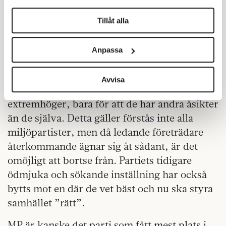
helst från cookie-förklaringen.
missnöjd med partiets sakpolitik och
Tillåt alla
trosvissa och arroganta sätt.
Vi använder enhetsidentifierare för att anpassa innehållet
och annonserna till användarna, tillhandahålla funktioner
Givet allt detta är det inte konstigt att
Anpassa
för sociala medier och analysera vår trafik. Vi
väljarnas förtroende för Miljöpartiet är lågt.
vidarebefordrar även sådana identifierare och annan
Partiföreträdare stämplar människor med
information från din enhet till de sociala medier och
Avvisa
negativa epitet, som rasister, bruna eller
annons- och analysföretag som vi samarbetar med.
extremhöger, bara för att de har andra åsikter
Dessa kan i sin tur kombinera informationen med annan
information som du har tillhandahållit eller som de har
än de själva. Detta gäller förstås inte alla
samlat in när du har använt deras tjänster.
miljöpartister, men då ledande företrädare
Om du vill läsa mer om hur vi hanterar personuppgifter
återkommande ägnar sig åt sådant, är det
kan du göra det
här
.
omöjligt att bortse från. Partiets tidigare
ödmjuka och sökande inställning har också
bytts mot en där de vet bäst och nu ska styra
samhället ”rätt”.
MP är kanske det parti som fått mest plats i