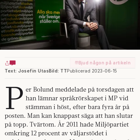
Bjud någon på artikeln
Text: Josefin Utas
Bild: TT
Publicerad 2023-06-15
P
er Bolund meddelade på torsdagen att
han lämnar språkrörskapet i MP vid
stämman i höst, efter bara fyra år på
posten. Man kan knappast säga att han slutar
på topp. Tvärtom. År 2011 hade Miljöpartiet
omkring 12 procent av väljarstödet i