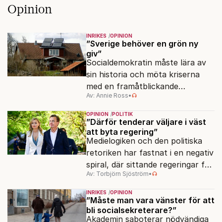
Opinion
INRIKES
OPINION
”Sverige behöver en grön ny
giv”
Socialdemokratin måste lära av
sin historia och möta kriserna
med en framåtblickande
Av: Annie Ross
•
strukturpolitik för att göra
Sverige långsiktigt hållbart,
OPINION
POLITIK
jämlikt och kriståligt.
”Därför tenderar väljare i väst
att byta regering”
Medielogiken och den politiska
retoriken har fastnat i en negativ
spiral, där sittande regeringar får
Av: Torbjörn Sjöström
•
klä skott för sådant som går
dåligt.
INRIKES
OPINION
”Måste man vara vänster för att
bli socialsekreterare?”
Akademin saboterar nödvändiga