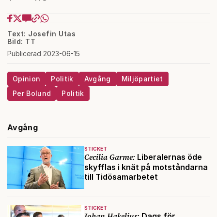
Text: Josefin Utas
Bild: TT
Publicerad 2023-06-15
Opinion
Politik
Avgång
Miljöpartiet
Per Bolund
Politik
Avgång
STICKET
Cecilia Garme:
Liberalernas öde
skyfflas i knät på motståndarna
till Tidösamarbetet
STICKET
Johan Hakelius:
Dags för