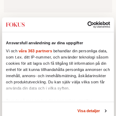
Avgående språkröret Per Bolund sade nyligen
till Aftonbladet att det är frustrerande för
många miljöpartister att det, som han menar,
sprids rena lögner och fördomar om
Ansvarsfull användning av dina uppgifter
Det är kännetecknande för den
Miljöpartiet: ”
Vi och
våra 363 partners
behandlar din personliga data,
nya extremhögern, att de skapar halmdockor
som t.ex. ditt IP-nummer, och använder teknologi såsom
cookies för att lagra och få tillgång till information på din
som de för krig mot i stället för att föra krig
enhet för att kunna tillhandahålla personliga annonser och
mot det vi verkligen säger
”. Uttalandet
innehåll, annons- och innehållsmätning, åskådarinsikter
speglar en brist på självkritik.
och produktutveckling. Du kan själv välja vilka som får
använda din data och i vilka syften.
Merparten av den kritik som Miljöpartiet får i
dag härrör nämligen inte från några små
Ta reda på mer om hur dina personliga uppgifter
högerextrema grupperingar. Det räcker gott
behandlas och ställ in dina preferenser i
detaljsektionen
.
Visa detaljer
Du kan ändra eller dra tillbaka ditt samtycke när som
med att större delen av medelklassen är