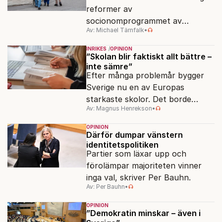
reformer av
socionomprogrammet av
Av: Michael Tärnfalk
•
ideologiska skäl.
INRIKES
OPINION
”Skolan blir faktiskt allt bättre –
inte sämre”
Efter många problemår bygger
Sverige nu en av Europas
starkaste skolor. Det borde
Av: Magnus Henrekson
•
politikerna prata om.
OPINION
Därför dumpar vänstern
identitetspolitiken
Partier som läxar upp och
förolämpar majoriteten vinner
inga val, skriver Per Bauhn.
Av: Per Bauhn
•
OPINION
”Demokratin minskar – även i