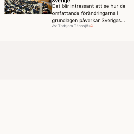
Sverige”
Det blir intressant att se hur de
omfattande förändringarna i
grundlagen påverkar Sveriges
Av: Torbjörn Tännsjö
•
placering i demokratimätningar.