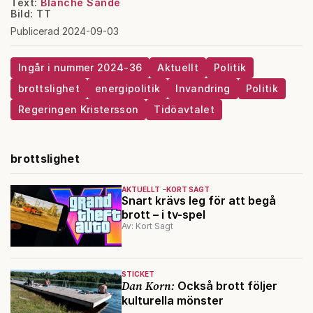
Text:
Blanche Sande
Bild: TT
Publicerad 2024-09-03
Ingår i nummer 2024-36
Aktuellt
Politik
brottslighet
energipolitik
Invandring
Politik
Regeringen Kristersson
Tidöavtalet
brottslighet
AKTUELLT
KORT SAGT
Snart krävs leg för att begå
brott – i tv-spel
Av: Kort Sagt
STICKET
Dan Korn:
Också brott följer
kulturella mönster