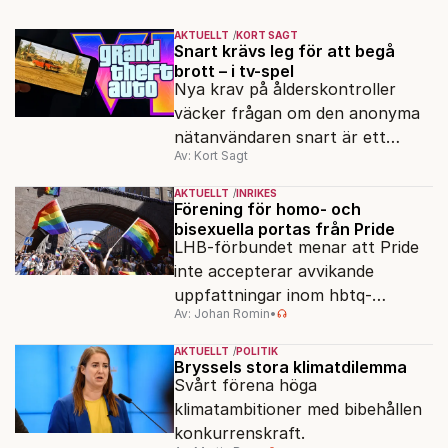
AKTUELLT
KORT SAGT
Snart krävs leg för att begå
brott – i tv-spel
Nya krav på ålderskontroller
väcker frågan om den anonyma
nätanvändaren snart är ett
Av: Kort Sagt
minne blott.
AKTUELLT
INRIKES
Förening för homo- och
bisexuella portas från Pride
LHB-förbundet menar att Pride
inte accepterar avvikande
uppfattningar inom hbtq-
Av: Johan Romin
•
rörelsen. "Vi har inga problem
med transpersoner", säger
AKTUELLT
POLITIK
ordföranden Linn Saarinen.
Bryssels stora klimatdilemma
Svårt förena höga
klimatambitioner med bibehållen
konkurrenskraft.