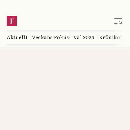
Aktuellt
Veckans Fokus
Val 2026
Krönikor
K