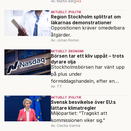
Av: Martin Berg
•
AKTUELLT
POLITIK
Region Stockholm splittrat om
läkarnas demonstrationer
Oppositionen kräver omedelbara
åtgärder.
Av: Johan Romin
AKTUELLT
EKONOMI
Börsen tar ett kliv uppåt – trots
dyrare olja
Stockholmsbörsen har vänt upp
på plus under
förmiddagshandeln, efter en
Av: TT
inledning nedåt – trots ett högre
oljepris och AI-oro.
AKTUELLT
POLITIK
Svensk besvikelse över EU:s
lättare klimatregler
Miljöpartiet: ”Tragiskt att
kommissionen viker sig.”
Av: Cecilia Garme