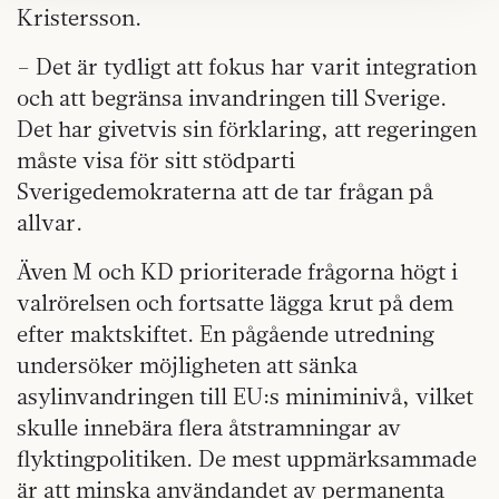
Om du vill läsa mer om hur vi hanterar personuppgifter
Kristersson.
kan du göra det
här
.
– Det är tydligt att fokus har varit integration
och att begränsa invandringen till Sverige.
Det har givetvis sin förklaring, att regeringen
måste visa för sitt stödparti
Sverigedemokraterna att de tar frågan på
allvar.
Även M och KD prioriterade frågorna högt i
valrörelsen och fortsatte lägga krut på dem
efter maktskiftet. En pågående utredning
undersöker möjligheten att sänka
asylinvandringen till EU:s miniminivå, vilket
skulle innebära flera åtstramningar av
flyktingpolitiken. De mest uppmärksammade
är att minska användandet av permanenta