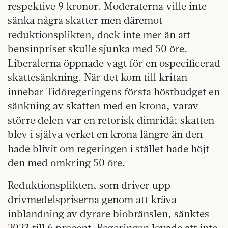
respektive 9 kronor. Moderaterna ville inte
sänka några skatter men däremot
reduktionsplikten, dock inte mer än att
bensinpriset skulle sjunka med 50 öre.
Liberalerna öppnade vagt för en ospecificerad
skattesänkning. När det kom till kritan
innebar Tidöregeringens första höstbudget en
sänkning av skatten med en krona, varav
större delen var en retorisk dimridå; skatten
blev i själva verket en krona längre än den
hade blivit om regeringen i stället hade höjt
den med omkring 50 öre.
Reduktionsplikten, som driver upp
drivmedelspriserna genom att kräva
inblandning av dyrare biobränslen, sänktes
2023 till 6 procent. Regeringen lovade att inte