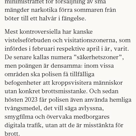
minimistraffet för försäljning av små
mängder narkotika förra sommaren från
böter till ett halvår i fängelse.
Mest kontroversiella har kanske
vistelseförbuden och visitationszonerna, som
infördes i februari respektive april i år, varit.
De senare kallas numera ”säkerhetszoner”,
men poängen är densamma: inom vissa
områden ska polisen få tillfälliga
befogenheter att kroppsvisitera människor
utan konkret brottsmisstanke. Och sedan
hösten 2023 får polisen även använda hemliga
tvångsmedel, det vill säga avlyssna,
smygfilma och övervaka medborgares
digitala trafik, utan att de är misstänkta för
brott.