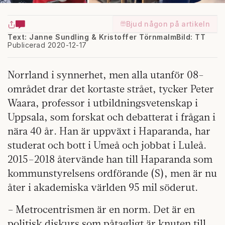
Bjud någon på artikeln
Text: Janne Sundling & Kristoffer Törnmalm
Bild: TT
Publicerad 2020-12-17
Norrland i synnerhet, men alla utanför 08-
området drar det kortaste strået, tycker Peter
Waara, professor i utbildningsvetenskap i
Uppsala, som forskat och debatterat i frågan i
nära 40 år. Han är uppväxt i Haparanda, har
studerat och bott i Umeå och jobbat i Luleå.
2015–2018 återvände han till Haparanda som
kommunstyrelsens ordförande (S), men är nu
åter i akademiska världen 95 mil söderut.
– Metrocentrismen är en norm. Det är en
politisk diskurs som påtagligt är knuten till