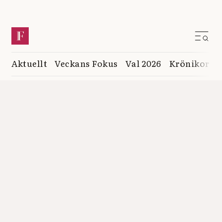
Aktuellt
Veckans Fokus
Val 2026
Krönikor
K