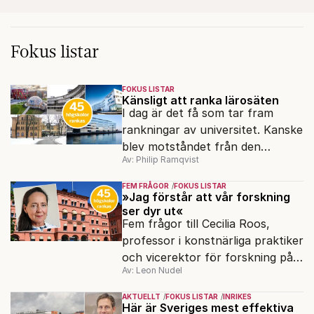
Fokus listar
FOKUS LISTAR
Känsligt att ranka lärosäten
I dag är det få som tar fram
rankningar av universitet. Kanske
blev motståndet från den
Av: Philip Ramqvist
akademiska världen för stort.
FEM FRÅGOR
FOKUS LISTAR
»Jag förstår att vår forskning
ser dyr ut«
Fem frågor till Cecilia Roos,
professor i konstnärliga praktiker
och vicerektor för forskning på
Av: Leon Nudel
Stockholms konstnärliga
högskola, angående forskningen
AKTUELLT
FOKUS LISTAR
INRIKES
och kritiken i medier.
Här är Sveriges mest effektiva