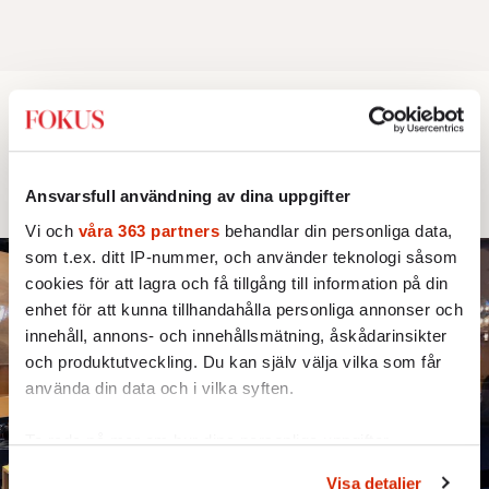
FOKUS LISTAR
POLITIK
Stockholms roll som politiskt
Ansvarsfull användning av dina uppgifter
maktcentrum minskar
Vi och
våra 363 partners
behandlar din personliga data,
som t.ex. ditt IP-nummer, och använder teknologi såsom
cookies för att lagra och få tillgång till information på din
enhet för att kunna tillhandahålla personliga annonser och
innehåll, annons- och innehållsmätning, åskådarinsikter
och produktutveckling. Du kan själv välja vilka som får
använda din data och i vilka syften.
Ta reda på mer om hur dina personliga uppgifter
behandlas och ställ in dina preferenser i
detaljsektionen
.
Visa detaljer