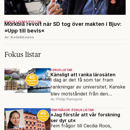
FOKUS LISTAR
POLITIK
Mörkblå revolt när SD tog över makten i Bjuv:
»Upp till bevis«
Av: Redaktionen
Fokus listar
FOKUS LISTAR
Känsligt att ranka lärosäten
I dag är det få som tar fram
rankningar av universitet. Kanske
blev motståndet från den
Av: Philip Ramqvist
akademiska världen för stort.
FEM FRÅGOR
FOKUS LISTAR
»Jag förstår att vår forskning
ser dyr ut«
Fem frågor till Cecilia Roos,