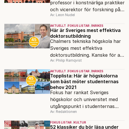
professor i konstnärliga praktiker
och vicerektor för forskning på
Av: Leon Nudel
Stockholms konstnärliga
högskola, angående forskningen
AKTUELLT
FOKUS LISTAR
INRIKES
och kritiken i medier.
Här är Sveriges mest effektiva
doktorsutbildning
Chalmers tekniska högskola har
Sveriges mest effektiva
doktorsutbildning. Kanske för att
Av: Philip Ramqvist
man hämtat inspiration från
USA?
AKTUELLT
FOKUS LISTAR
INRIKES
Topplista: Här är högskolorna
som bäst möter studenternas
behov 2021
Fokus har rankat Sveriges
högskolor och universitet med
utgångspunkt i studenternas
Av: Redaktionen
behov. Den 15 april ska anmälan
vara inne.
FOKUS LISTAR
KULTUR
52 klassiker du bör läsa under