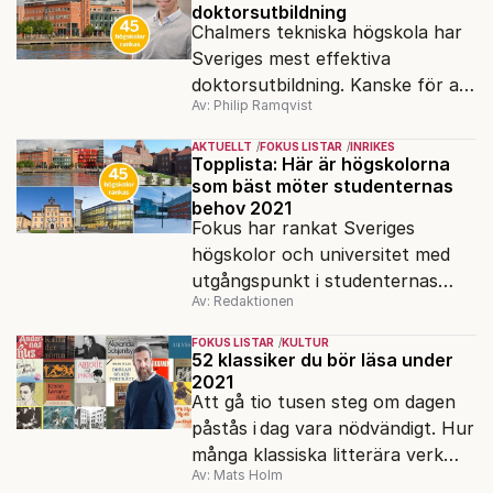
doktorsutbildning
Chalmers tekniska högskola har
Sveriges mest effektiva
doktorsutbildning. Kanske för att
Av: Philip Ramqvist
man hämtat inspiration från
USA?
AKTUELLT
FOKUS LISTAR
INRIKES
Topplista: Här är högskolorna
som bäst möter studenternas
behov 2021
Fokus har rankat Sveriges
högskolor och universitet med
utgångspunkt i studenternas
Av: Redaktionen
behov. Den 15 april ska anmälan
vara inne.
FOKUS LISTAR
KULTUR
52 klassiker du bör läsa under
2021
Att gå tio tusen steg om dagen
påstås i dag vara nödvändigt. Hur
många klassiska litterära verk
Av: Mats Holm
bör vi läsa under ett år?