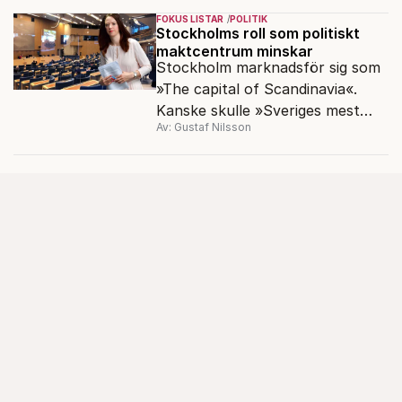
FOKUS LISTAR
POLITIK
Stockholms roll som politiskt
maktcentrum minskar
Stockholm marknadsför sig som
»The capital of Scan­dinavia«.
Kanske skulle »Sveriges mest
Av: Gustaf Nilsson
okända kris­kommun« passa
bättre.