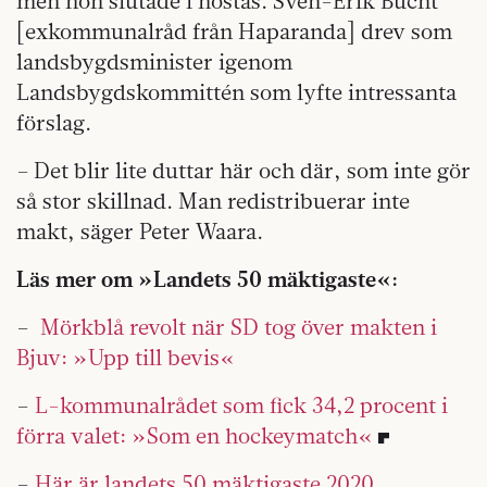
men hon slutade i höstas. Sven-Erik Bucht
[exkommunalråd från Haparanda] drev som
landsbygdsminister igenom
Landsbygdskommittén som lyfte intressanta
förslag.
– Det blir lite duttar här och där, som inte gör
så stor skillnad. Man redistribuerar inte
makt, säger Peter Waara.
Läs mer om »Landets 50 mäktigaste«:
–
Mörkblå revolt när SD tog över makten i
Bjuv: »Upp till bevis«
–
L-kommunalrådet som fick 34,2 procent i
förra valet: »Som en hockeymatch«
–
Här är landets 50 mäktigaste 2020