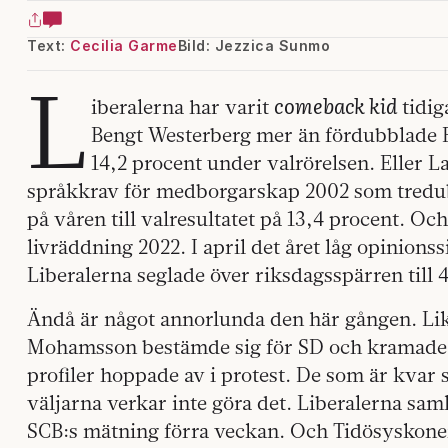
Text:
Cecilia Garme
Bild: Jezzica Sunmo
L
comeback kid
iberalerna har varit
tidig
Bengt Westerberg mer än fördubblade Fol
14,2 procent under valrörelsen. Eller 
språkkrav för medborgarskap 2002 som tredub
på våren till valresultatet på 13,4 procent. Oc
livräddning 2022. I april det året låg opinions
Liberalerna seglade över riksdagsspärren till
Ändå är något annorlunda den här gången. Lik
Mohamsson bestämde sig för SD och kramade J
profiler hoppade av i protest. De som är kva
väljarna verkar inte göra det. Liberalerna sam
SCB:s mätning förra veckan. Och Tidösyskonen