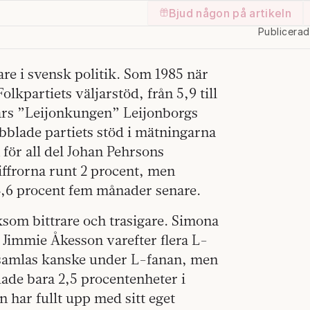
Bjud någon på artikeln
Publicera
are i svensk politik. Som 1985 när
kpartiets väljarstöd, från 5,9 till
Lars ”Leijonkungen” Leijonborgs
blade partiets stöd i mätningarna
h för all del Johan Pehrsons
siffrorna runt 2 procent, men
 4,6 procent fem månader senare.
som bittrare och trasigare. Simona
immie Åkesson varefter flera L-
r samlas kanske under L-fanan, men
lade bara 2,5 procentenheter i
 har fullt upp med sitt eget