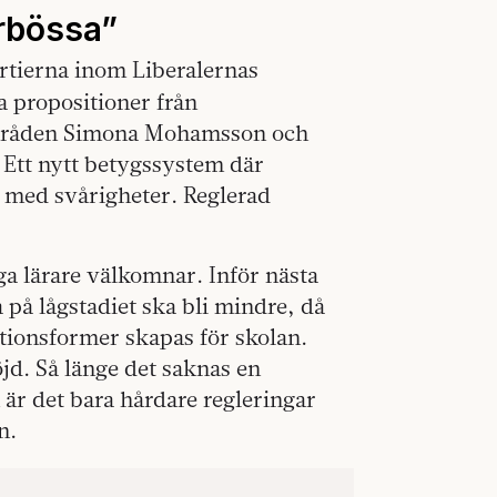
rbössa”
rtierna inom Liberalernas
a propositioner från
atsråden Simona Mohamsson och
. Ett nytt betygssystem där
er med svårigheter. Reglerad
a lärare välkomnar. Inför nästa
 på lågstadiet ska bli mindre, då
tionsformer skapas för skolan.
d. Så länge det saknas en
n är det bara hårdare regleringar
n.