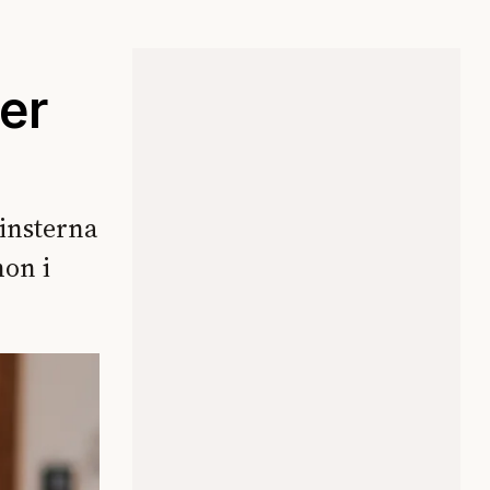
er
insterna
hon i