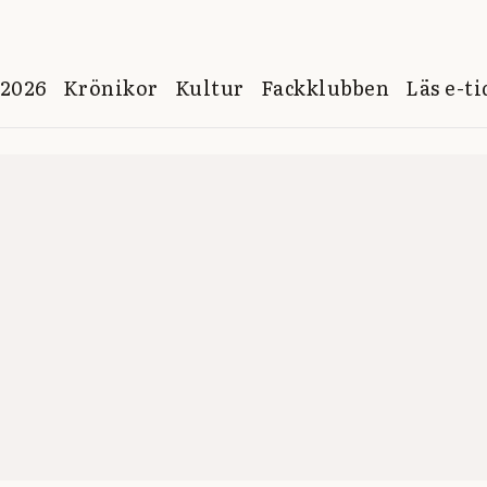
 2026
Krönikor
Kultur
Fackklubben
Läs e-t