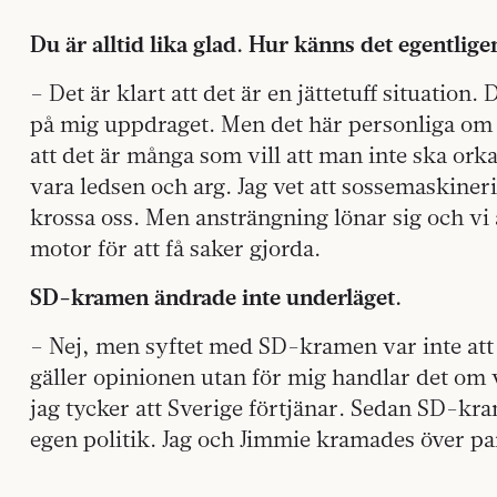
Du är alltid lika glad. Hur känns det egentligen
– Det är klart att det är en jättetuff situation
på mig uppdraget. Men det här personliga om va
att det är många som vill att man inte ska or
vara ledsen och arg. Jag vet att sossemaskiner
krossa oss. Men ansträngning lönar sig och vi a
motor för att få saker gjorda.
SD-kramen ändrade inte underläget.
– Nej, men syftet med SD-kramen var inte att
gäller opinionen utan för mig handlar det om vil
jag tycker att Sverige förtjänar. Sedan SD-kr
egen politik. Jag och Jimmie kramades över par