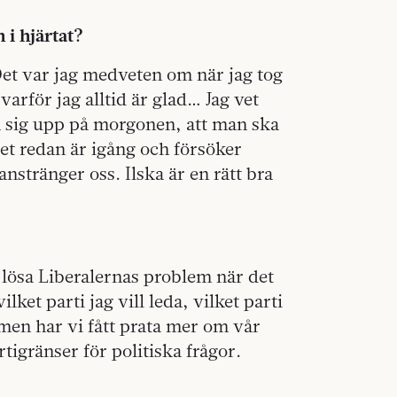
 i hjärtat?
. Det var jag medveten om när jag tog
rför jag alltid är glad… Jag vet
ka sig upp på morgonen, att man ska
iet redan är igång och försöker
nstränger oss. Ilska är en rätt bra
 lösa Liberalernas problem när det
ket parti jag vill leda, vilket parti
amen har vi fått prata mer om vår
tigränser för politiska frågor.