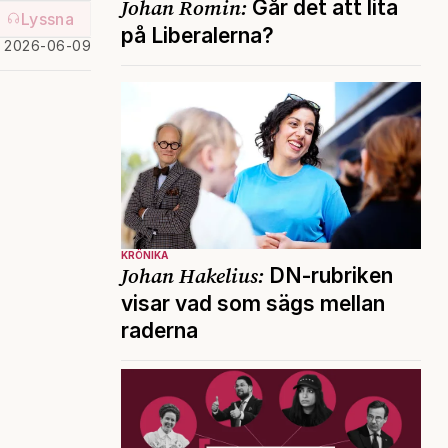
Johan Romin:
Går det att lita
Lyssna
på Liberalerna?
d 2026-06-09
KRÖNIKA
Johan Hakelius:
DN-rubriken
visar vad som sägs mellan
raderna