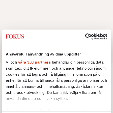
Ansvarsfull användning av dina uppgifter
Vi och
våra 363 partners
behandlar din personliga data,
som t.ex. ditt IP-nummer, och använder teknologi såsom
cookies för att lagra och få tillgång till information på din
REDAKTIONSBLOGGEN
enhet för att kunna tillhandahålla personliga annonser och
Lars Åberg: ”Självcensur och
innehåll, annons- och innehållsmätning, åskådarinsikter
cancelkultur måste diskuteras
och produktutveckling. Du kan själv välja vilka som får
använda din data och i vilka syften.
mer”
Jag har nog alltid försökt betrakta samtiden
Ta reda på mer om hur dina personliga uppgifter