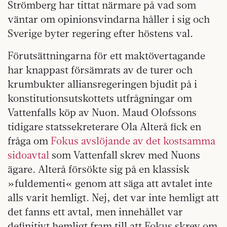
Strömberg har tittat närmare på vad som
väntar om opinionsvindarna håller i sig och
Sverige byter regering efter höstens val.
Förutsättningarna för ett maktövertagande
har knappast försämrats av de turer och
krumbukter alliansregeringen bjudit på i
konstitutionsutskottets utfrågningar om
Vattenfalls köp av Nuon. Maud Olofssons
tidigare statssekreterare Ola Alterå fick en
fråga om
Fokus avslöjande av det kostsamma
sidoavtal
som Vattenfall skrev med Nuons
ägare. Alterå försökte sig på en klassisk
»fuldementi« genom att säga att avtalet inte
alls varit hemligt. Nej, det var inte hemligt att
det fanns ett avtal, men innehållet var
definitivt hemligt fram till att Fokus skrev om