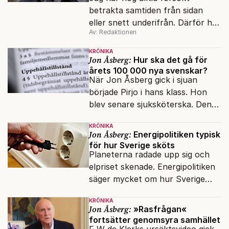
betrakta samtiden från sidan
eller snett underifrån. Därför har
Av: Redaktionen
mina reportage ofta handlat om
minoriteter och
KRÖNIKA
värderingskonflikter, säger Lars
Jon Åsberg:
Hur ska det gå för
årets 100 000 nya svenskar?
Åberg, ny krönikör på Fokus.
När Jon Åsberg gick i sjuan
började Pirjo i hans klass. Hon
blev senare sjuksköterska. Den
integrationsresan förblir en dröm
KRÖNIKA
för många av dagens nya
Jon Åsberg:
Energipolitiken typisk
svenskar.
för hur Sverige sköts
Planeterna radade upp sig och
elpriset skenade. Energipolitiken
säger mycket om hur Sverige
sköts numera.
KRÖNIKA
Jon Åsberg:
»Rasfrågan«
fortsätter genomsyra samhället
F W de Klerks ursäktsvideo gick