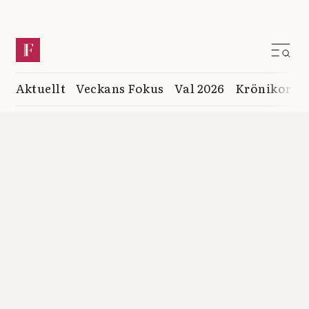
Aktuellt
Veckans Fokus
Val 2026
Krönikor
K