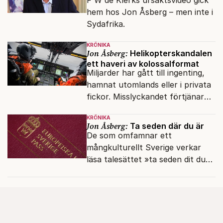
hem hos Jon Åsberg – men inte i
Sydafrika.
KRÖNIKA
Jon Åsberg:
Helikopterskandalen
ett haveri av kolossalformat
Miljarder har gått till ingenting,
hamnat utomlands eller i privata
fickor. Misslyckandet förtjänar
en haveriutredning.
KRÖNIKA
Jon Åsberg:
Ta seden där du är
De som omfamnar ett
mångkulturellt Sverige verkar
läsa talesättet »ta seden dit du
kommer« bokstavligt.