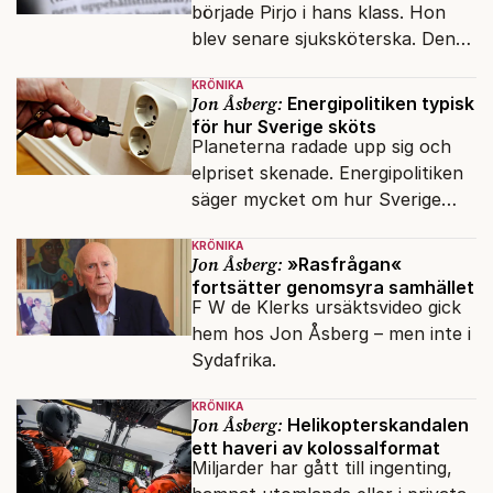
började Pirjo i hans klass. Hon
blev senare sjuksköterska. Den
integrationsresan förblir en dröm
KRÖNIKA
för många av dagens nya
Jon Åsberg:
Energipolitiken typisk
svenskar.
för hur Sverige sköts
Planeterna radade upp sig och
elpriset skenade. Energipolitiken
säger mycket om hur Sverige
sköts numera.
KRÖNIKA
Jon Åsberg:
»Rasfrågan«
fortsätter genomsyra samhället
F W de Klerks ursäktsvideo gick
hem hos Jon Åsberg – men inte i
Sydafrika.
KRÖNIKA
Jon Åsberg:
Helikopterskandalen
ett haveri av kolossalformat
Miljarder har gått till ingenting,