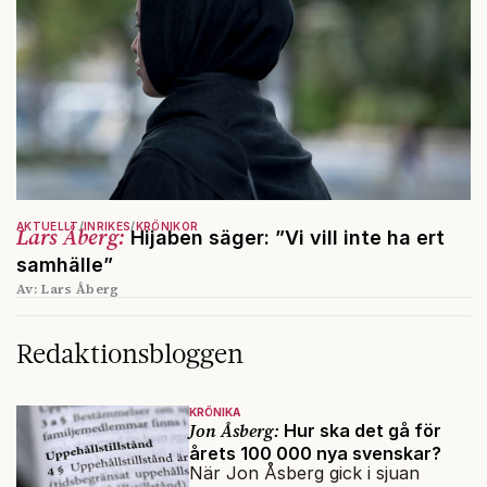
AKTUELLT
INRIKES
KRÖNIKOR
Lars Åberg:
Hijaben säger: ”Vi vill inte ha ert
samhälle”
Av: Lars Åberg
Redaktionsbloggen
KRÖNIKA
Jon Åsberg:
Hur ska det gå för
årets 100 000 nya svenskar?
När Jon Åsberg gick i sjuan