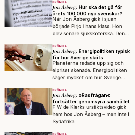
KRÖNIKA
Jon Åsberg:
Hur ska det gå för
årets 100 000 nya svenskar?
När Jon Åsberg gick i sjuan
började Pirjo i hans klass. Hon
blev senare sjuksköterska. Den
integrationsresan förblir en dröm
KRÖNIKA
för många av dagens nya
Jon Åsberg:
Energipolitiken typisk
svenskar.
för hur Sverige sköts
Planeterna radade upp sig och
elpriset skenade. Energipolitiken
säger mycket om hur Sverige
sköts numera.
KRÖNIKA
Jon Åsberg:
»Rasfrågan«
fortsätter genomsyra samhället
F W de Klerks ursäktsvideo gick
hem hos Jon Åsberg – men inte i
Sydafrika.
KRÖNIKA