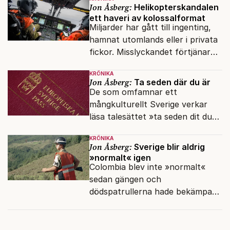
Jon Åsberg:
Helikopterskandalen
ett haveri av kolossalformat
Miljarder har gått till ingenting,
hamnat utomlands eller i privata
fickor. Misslyckandet förtjänar
en haveriutredning.
KRÖNIKA
Jon Åsberg:
Ta seden där du är
De som omfamnar ett
mångkulturellt Sverige verkar
läsa talesättet »ta seden dit du
kommer« bokstavligt.
KRÖNIKA
Jon Åsberg:
Sverige blir aldrig
»normalt« igen
Colombia blev inte »normalt«
sedan gängen och
dödspatrullerna hade bekämpats.
Hur ska det gå för Sverige?