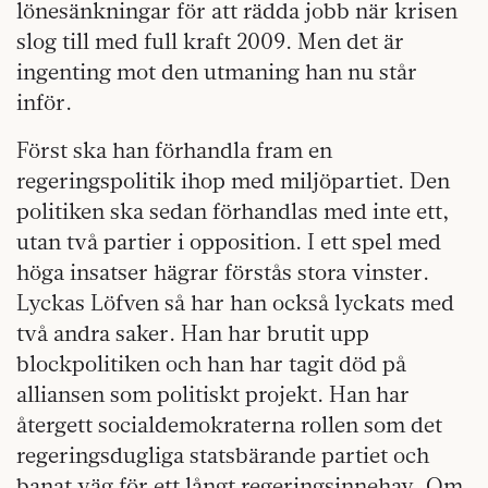
lönesänkningar för att rädda jobb när krisen
slog till med full kraft 2009. Men det är
ingenting mot den utmaning han nu står
inför.
Först ska han förhandla fram en
regeringspolitik ihop med miljöpartiet. Den
politiken ska sedan förhandlas med inte ett,
utan två partier i opposition. I ett spel med
höga insatser hägrar förstås stora vinster.
Lyckas Löfven så har han också lyckats med
två andra saker. Han har brutit upp
blockpolitiken och han har tagit död på
alliansen som politiskt projekt. Han har
återgett socialdemokraterna rollen som det
regeringsdugliga statsbärande partiet och
banat väg för ett långt regeringsinnehav. Om