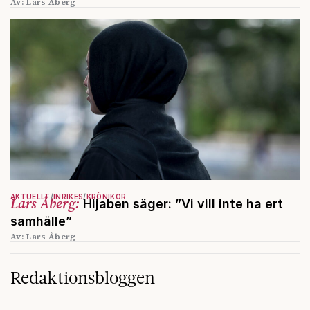
Av: Lars Åberg
AKTUELLT
INRIKES
KRÖNIKOR
Lars Åberg:
Hijaben säger: ”Vi vill inte ha ert
samhälle”
Av: Lars Åberg
Redaktionsbloggen