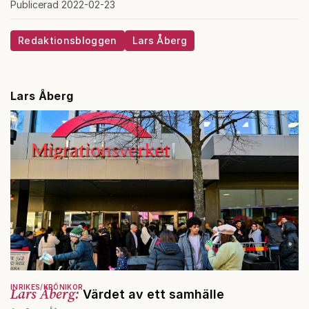
Publicerad 2022-02-23
Redaktionsbloggen
Lars Åberg
Lars Åberg
INRIKES
KRÖNIKOR
Lars Åberg:
Värdet av ett samhälle