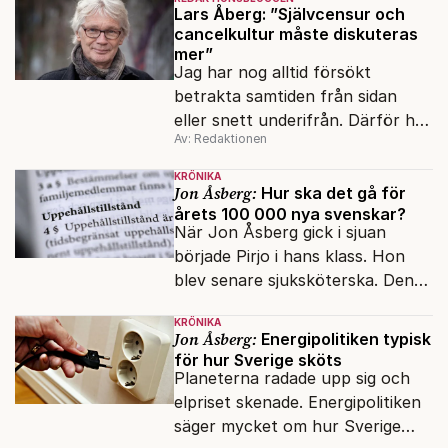
Lars Åberg: ”Självcensur och
cancelkultur måste diskuteras
mer”
Jag har nog alltid försökt
betrakta samtiden från sidan
eller snett underifrån. Därför har
Av: Redaktionen
mina reportage ofta handlat om
minoriteter och
KRÖNIKA
värderingskonflikter, säger Lars
Jon Åsberg:
Hur ska det gå för
årets 100 000 nya svenskar?
Åberg, ny krönikör på Fokus.
När Jon Åsberg gick i sjuan
började Pirjo i hans klass. Hon
blev senare sjuksköterska. Den
integrationsresan förblir en dröm
KRÖNIKA
för många av dagens nya
Jon Åsberg:
Energipolitiken typisk
svenskar.
för hur Sverige sköts
Planeterna radade upp sig och
elpriset skenade. Energipolitiken
säger mycket om hur Sverige