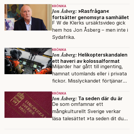
sköts numera.
KRÖNIKA
Jon Åsberg:
»Rasfrågan«
fortsätter genomsyra samhället
F W de Klerks ursäktsvideo gick
hem hos Jon Åsberg – men inte i
Sydafrika.
KRÖNIKA
Jon Åsberg:
Helikopterskandalen
ett haveri av kolossalformat
Miljarder har gått till ingenting,
hamnat utomlands eller i privata
fickor. Misslyckandet förtjänar
en haveriutredning.
KRÖNIKA
Jon Åsberg:
Ta seden där du är
De som omfamnar ett
mångkulturellt Sverige verkar
läsa talesättet »ta seden dit du
kommer« bokstavligt.