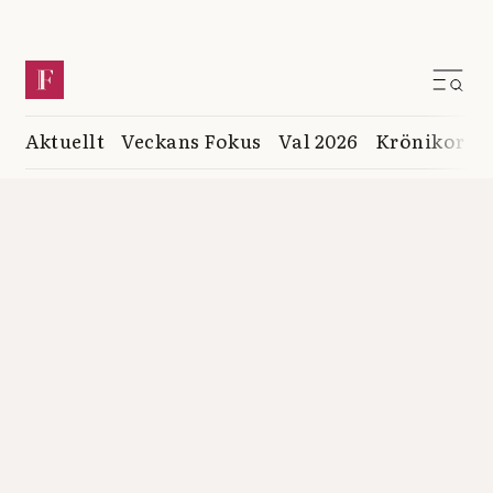
Aktuellt
Veckans Fokus
Val 2026
Krönikor
K