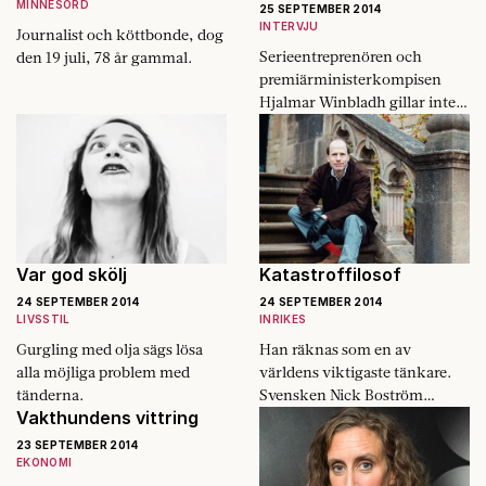
MINNESORD
25 SEPTEMBER 2014
INTERVJU
Journalist och köttbonde, dog
Serieentreprenören och
den 19 juli, 78 år gammal.
premiärministerkompisen
Hjalmar Winbladh gillar inte
företagargnäll.
Var god skölj
Katastroffilosof
24 SEPTEMBER 2014
24 SEPTEMBER 2014
LIVSSTIL
INRIKES
Gurgling med olja sägs lösa
Han räknas som en av
alla möjliga problem med
världens viktigaste tänkare.
tänderna.
Svensken Nick Boström
Vakthundens vittring
forskar på hur vi ska agera om
en superintelligens tar över
23 SEPTEMBER 2014
jorden.
EKONOMI