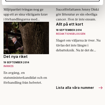
annons- och analysföretag som vi samarbetar med.
INRIKES
KULTUR
Dessa kan i sin tur kombinera informationen med annan
Miljöpartiet tvingas nog ge
Succéförfattaren Jenny Diski
information som du har tillhandahållit eller som de har
upp ett av sina viktigaste krav
gör litteratur av sin obotliga
samlat in när du har använt deras tjänster.
i förhandlingarna med
cancer. Hon är inte ensam.
Om du vill läsa mer om hur vi hanterar personuppgifter
Allt på ett kort
socialdemokraterna.
kan du göra det
här
.
18 SEPTEMBER 2014
REDAKTIONSBLOGGEN
Slaget om väljarna är över. Nu
tävlas det inte längre i
debatteknik. Nu är det de
slipade förhandlarnas tid. Nu
Det nya riket
är det Stefan Löfvens tid.
19 SEPTEMBER 2014
INRIKES
En avgång, en
statsministerkandidat och en
förhandling från helvetet.
Lista alla våra nummer