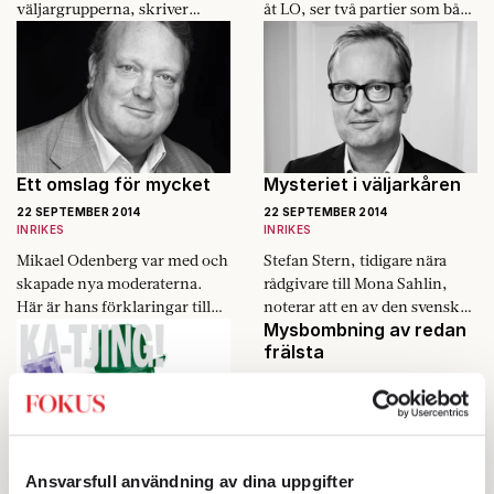
väljargrupperna, skriver
åt LO, ser två partier som båda
Mikaela Valtersson.
missade frågan som lyfte
sverigedemokraterna.
Ett omslag för mycket
Mysteriet i väljarkåren
22 SEPTEMBER 2014
22 SEPTEMBER 2014
INRIKES
INRIKES
Mikael Odenberg var med och
Stefan Stern, tidigare nära
skapade nya moderaterna.
rådgivare till Mona Sahlin,
Här är hans förklaringar till
noterar att en av den svenska
Mysbombning av redan
partiets och alliansens
politikens tyngdlagar
frälsta
nederlag.
upphävdes i valresultatet.
19 SEPTEMBER 2014
KULTUR
Kampen för ett öppet
samhälle kräver mer än
valporr på facebook.
Ut ur gruvan, in i
Ansvarsfull användning av dina uppgifter