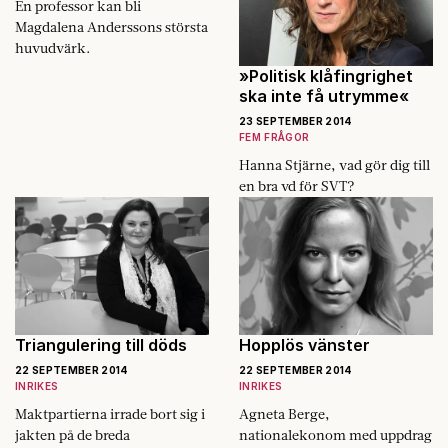
En professor kan bli
Magdalena Anderssons största
huvudvärk.
»Politisk klåfingrighet
ska inte få utrymme«
23 SEPTEMBER 2014
FEM FRÅGOR
Hanna Stjärne, vad gör dig till
en bra vd för SVT?
Triangulering till döds
Hopplös vänster
22 SEPTEMBER 2014
22 SEPTEMBER 2014
INRIKES
INRIKES
Maktpartierna irrade bort sig i
Agneta Berge,
jakten på de breda
nationalekonom med uppdrag