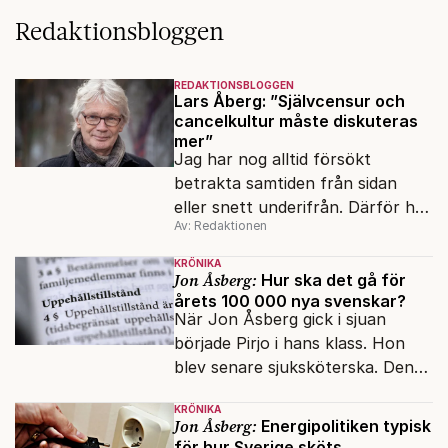
Redaktionsbloggen
REDAKTIONSBLOGGEN
Lars Åberg: ”Självcensur och
cancelkultur måste diskuteras
mer”
Jag har nog alltid försökt
betrakta samtiden från sidan
eller snett underifrån. Därför har
Av: Redaktionen
mina reportage ofta handlat om
minoriteter och
KRÖNIKA
värderingskonflikter, säger Lars
Jon Åsberg:
Hur ska det gå för
årets 100 000 nya svenskar?
Åberg, ny krönikör på Fokus.
När Jon Åsberg gick i sjuan
började Pirjo i hans klass. Hon
blev senare sjuksköterska. Den
integrationsresan förblir en dröm
KRÖNIKA
för många av dagens nya
Jon Åsberg:
Energipolitiken typisk
svenskar.
för hur Sverige sköts