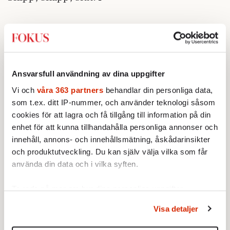
Ansvarsfull användning av dina uppgifter
Vi och
våra 363 partners
behandlar din personliga data,
som t.ex. ditt IP-nummer, och använder teknologi såsom
cookies för att lagra och få tillgång till information på din
enhet för att kunna tillhandahålla personliga annonser och
innehåll, annons- och innehållsmätning, åskådarinsikter
och produktutveckling. Du kan själv välja vilka som får
använda din data och i vilka syften.
Ta reda på mer om hur dina personliga uppgifter
behandlas och ställ in dina preferenser i
detaljsektionen
.
Visa detaljer
Du kan ändra eller dra tillbaka ditt samtycke när som
helst från cookie-förklaringen.