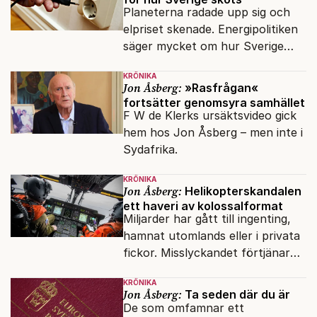
Planeterna radade upp sig och
elpriset skenade. Energipolitiken
säger mycket om hur Sverige
sköts numera.
KRÖNIKA
Jon Åsberg:
»Rasfrågan«
fortsätter genomsyra samhället
F W de Klerks ursäktsvideo gick
hem hos Jon Åsberg – men inte i
Sydafrika.
KRÖNIKA
Jon Åsberg:
Helikopterskandalen
ett haveri av kolossalformat
Miljarder har gått till ingenting,
hamnat utomlands eller i privata
fickor. Misslyckandet förtjänar
en haveriutredning.
KRÖNIKA
Jon Åsberg:
Ta seden där du är
De som omfamnar ett