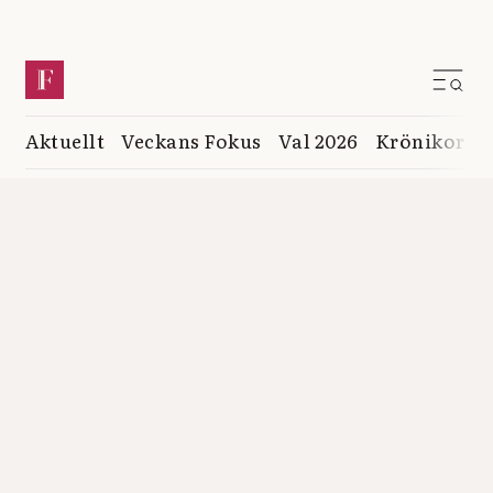
Aktuellt
Veckans Fokus
Val 2026
Krönikor
K