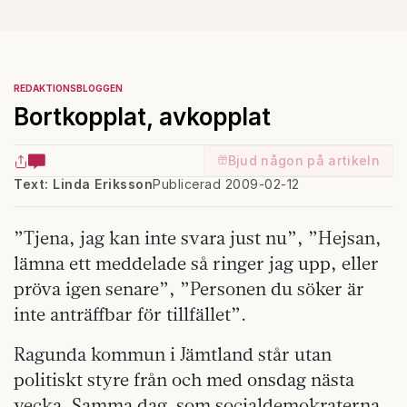
REDAKTIONSBLOGGEN
Bortkopplat, avkopplat
Bjud någon på artikeln
Text: Linda Eriksson
Publicerad 2009-02-12
”Tjena, jag kan inte svara just nu”, ”Hejsan,
lämna ett meddelade så ringer jag upp, eller
pröva igen senare”, ”Personen du söker är
inte anträffbar för tillfället”.
Ragunda kommun i Jämtland står utan
politiskt styre från och med onsdag nästa
vecka. Samma dag som socialdemokraterna