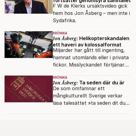
fortsätter genomsyra samhället
F W de Klerks ursäktsvideo gick
hem hos Jon Åsberg – men inte i
Sydafrika.
KRÖNIKA
Jon Åsberg:
Helikopterskandalen
ett haveri av kolossalformat
Miljarder har gått till ingenting,
hamnat utomlands eller i privata
fickor. Misslyckandet förtjänar
en haveriutredning.
KRÖNIKA
Jon Åsberg:
Ta seden där du är
De som omfamnar ett
mångkulturellt Sverige verkar
läsa talesättet »ta seden dit du
kommer« bokstavligt.