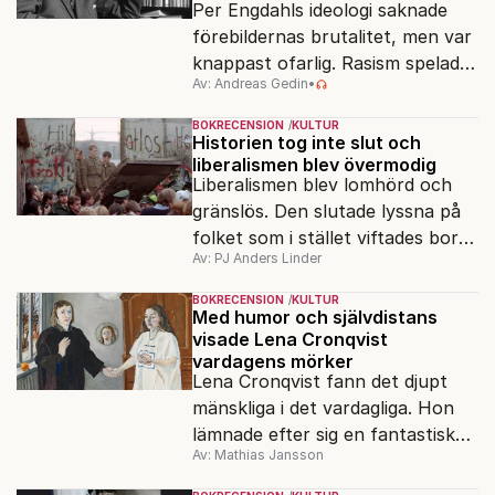
Per Engdahls ideologi saknade
förebildernas brutalitet, men var
knappast ofarlig. Rasism spelades
Av: Andreas Gedin
•
ned i förmån för "kultur". Känns
det igen?
BOKRECENSION
KULTUR
Historien tog inte slut och
liberalismen blev övermodig
Liberalismen blev lomhörd och
gränslös. Den slutade lyssna på
folket som i stället viftades bort
Av: PJ Anders Linder
och misstänkliggjordes. Men kan
liberalismen komma tillbaka?
BOKRECENSION
KULTUR
Med humor och självdistans
visade Lena Cronqvist
vardagens mörker
Lena Cronqvist fann det djupt
mänskliga i det vardagliga. Hon
lämnade efter sig en fantastisk
Av: Mathias Jansson
bildskatt. En ny visuell biografi
visar oss hennes inre värld.