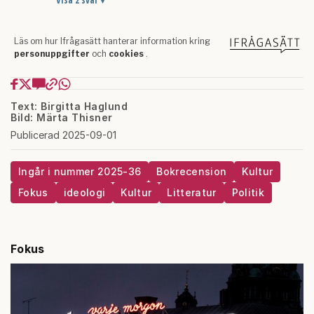
Text: Birgitta Haglund
Bild: Märta Thisner
Publicerad 2025-09-01
Ingår i nummer 2025-36
Bokrecension
Kultur
Fokus
ideologi
Kultur
Litteratur
Politik
Fokus