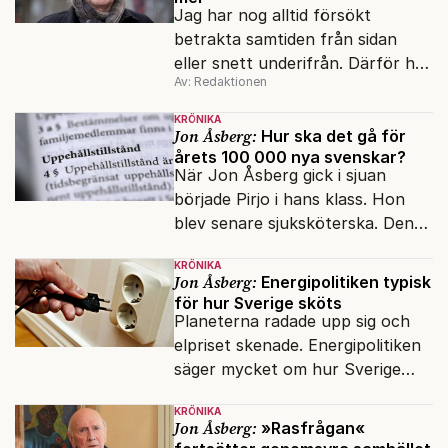
Jag har nog alltid försökt
betrakta samtiden från sidan
eller snett underifrån. Därför har
Av: Redaktionen
mina reportage ofta handlat om
minoriteter och
KRÖNIKA
värderingskonflikter, säger Lars
Jon Åsberg:
Hur ska det gå för
årets 100 000 nya svenskar?
Åberg, ny krönikör på Fokus.
När Jon Åsberg gick i sjuan
började Pirjo i hans klass. Hon
blev senare sjuksköterska. Den
integrationsresan förblir en dröm
KRÖNIKA
för många av dagens nya
Jon Åsberg:
Energipolitiken typisk
svenskar.
för hur Sverige sköts
Planeterna radade upp sig och
elpriset skenade. Energipolitiken
säger mycket om hur Sverige
sköts numera.
KRÖNIKA
Jon Åsberg:
»Rasfrågan«