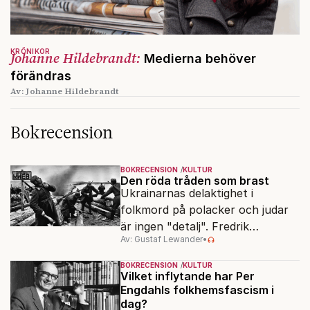
KRÖNIKOR
Johanne Hildebrandt:
Medierna behöver
förändras
Av: Johanne Hildebrandt
Bokrecension
BOKRECENSION
KULTUR
Den röda tråden som brast
Ukrainarnas delaktighet i
folkmord på polacker och judar
är ingen "detalj". Fredrik
Av: Gustaf Lewander
•
Segerfeldts iver att skildra den
ryska imperialismen leder till en
BOKRECENSION
KULTUR
förenklad bild av historien.
Vilket inflytande har Per
Engdahls folkhemsfascism i
dag?