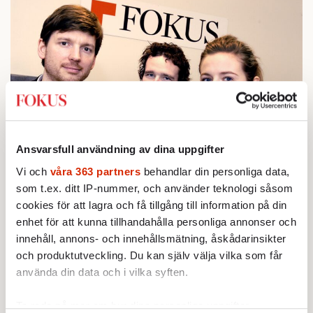
Ansvarsfull användning av dina uppgifter
Vi och
våra 363 partners
behandlar din personliga data,
som t.ex. ditt IP-nummer, och använder teknologi såsom
Tillsammans med Martin Åhdal och Martin Ahlquist grundade
cookies för att lagra och få tillgång till information på din
Karin Pettersson Fokus 2005. I dag är hon kulturchef på
enhet för att kunna tillhandahålla personliga annonser och
Aftonbladet. Foto: TT
innehåll, annons- och innehållsmätning, åskådarinsikter
och produktutveckling. Du kan själv välja vilka som får
I dag är hon kulturchef på Aftonbladet, men
använda din data och i vilka syften.
för tjugo år sedan var hon med och grundade
Ta reda på mer om hur dina personliga uppgifter
tidningen Fokus. Tanken var att göra ett