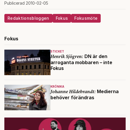
Publicerad 2010-02-05
Redaktionsbloggen
Fokus
Fokusmöte
Fokus
STICKET
Henrik Sjögren:
DN är den
arroganta mobbaren – inte
Fokus
KRÖNIKA
Johanne Hildebrandt:
Medierna
behöver förändras