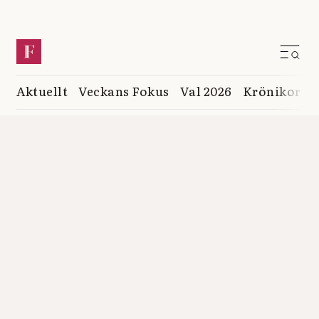
Aktuellt
Veckans Fokus
Val 2026
Krönikor
K