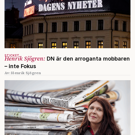
STICKET
Henrik Sjögren:
DN är den arroganta mobbaren
– inte Fokus
Av: Henrik Sjögren