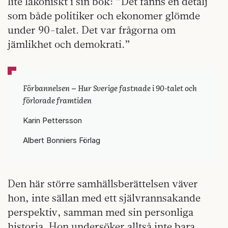
lite lakoniskt i sin bok: ”Det fanns en detalj
som både politiker och ekonomer glömde
under 90-talet. Det var frågorna om
jämlikhet och demokrati.”
Förbannelsen
Hur Sverige fastnade i 90-talet och
–
förlorade framtiden
Karin Pettersson
Albert Bonniers Förlag
Den här större samhällsberättelsen väver
hon, inte sällan med ett självrannsakande
perspektiv, samman med sin personliga
historia. Hon undersöker alltså inte bara