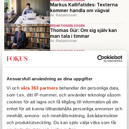
Markus Kallifatides: Texterna
kommer handla om vägval
Av: Redaktionen
REDAKTIONSBLOGGEN
Thomas Gür: Om sig själv kan
man tala i timmar
Av: Redaktionen
REDAKTIONSBLOGGEN
Susanna Popova: Lovar att inte
bara skriva om pandemin
Av: Redaktionen
REDAKTIONSBLOGGEN
Ansvarsfull användning av dina uppgifter
Alice Teodorescu Måwe: Jag
gillar att utforska begrepp som
Vi och
våra 363 partners
behandlar din personliga data,
moral
som t.ex. ditt IP-nummer, och använder teknologi såsom
Av: Redaktionen
cookies för att lagra och få tillgång till information på din
Ladda fler
enhet för att kunna tillhandahålla personliga annonser och
innehåll, annons- och innehållsmätning, åskådarinsikter
Mest lästa
och produktutveckling. Du kan själv välja vilka som får