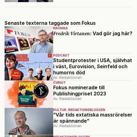
Senaste texterna taggade som Fokus
KRÖNIKA
Fredrik Virtanen:
Vad gör jag här?
PODCAST
Studentprotester i USA, självhat
i väst, Eurovision, Seinfeld och
humorns död
Av: Redaktionen
ÖVRIGT
Fokus nominerade till
Publishingpriset 2023
Av: Redaktionen
KULTUR
REDAKTIONSBLOGGEN
”Vår tids extatiska massrörelser
är spännande”
Av: Redaktionen
REDAKTIONSBLOGGEN