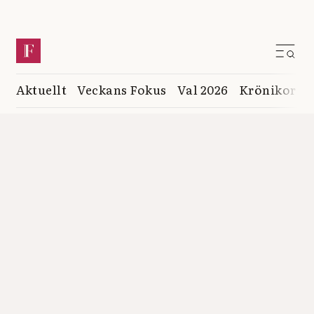
Aktuellt
Veckans Fokus
Val 2026
Krönikor
K