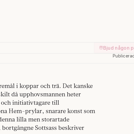
Bjud någon p
Publicera
remål i koppar och trä. Det kanske
rskilt då upphovsmannen heter
och initiativtagare till
köna Hem-prylar, snarare konst som
denna lilla men storartade
nu bortgångne Sottsass beskriver