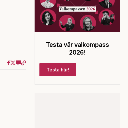
Testa vår valkompass
2026!
Testa här!