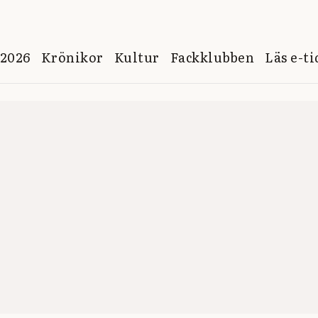
 2026
Krönikor
Kultur
Fackklubben
Läs e-t