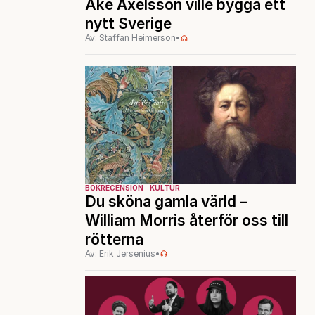
Åke Axelsson ville bygga ett
nytt Sverige
Av: Staffan Heimerson
•
BOKRECENSION
KULTUR
Du sköna gamla värld –
William Morris återför oss till
rötterna
Av: Erik Jersenius
•