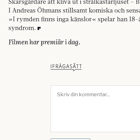
Skarsgårdare att kliva ut i strålkastarljuset – Bi
I Andreas Öhmans stillsamt komiska och sens
»I rymden finns inga känslor« spelar han 18-
syndrom.
Filmen har premiär i dag.