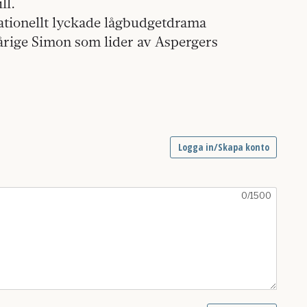
ll.
ationellt lyckade lågbudgetdrama
årige Simon som lider av Aspergers