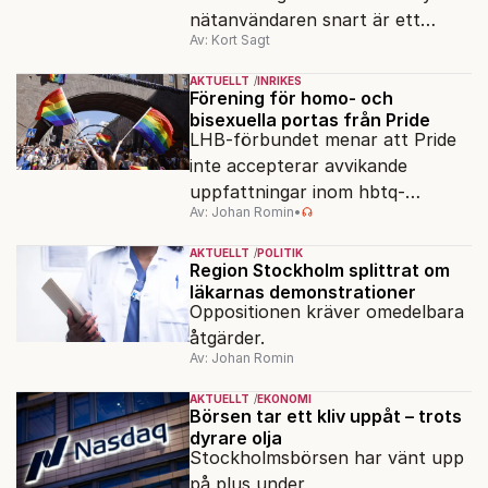
nätanvändaren snart är ett
Av: Kort Sagt
minne blott.
AKTUELLT
INRIKES
Förening för homo- och
bisexuella portas från Pride
LHB-förbundet menar att Pride
inte accepterar avvikande
uppfattningar inom hbtq-
Av: Johan Romin
•
rörelsen. "Vi har inga problem
med transpersoner", säger
AKTUELLT
POLITIK
ordföranden Linn Saarinen.
Region Stockholm splittrat om
läkarnas demonstrationer
Oppositionen kräver omedelbara
åtgärder.
Av: Johan Romin
AKTUELLT
EKONOMI
Börsen tar ett kliv uppåt – trots
dyrare olja
Stockholmsbörsen har vänt upp
på plus under