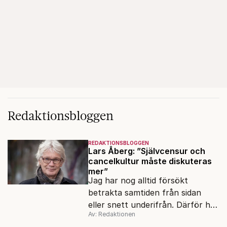
Redaktionsbloggen
REDAKTIONSBLOGGEN
Lars Åberg: ”Självcensur och
cancelkultur måste diskuteras
mer”
Jag har nog alltid försökt
betrakta samtiden från sidan
eller snett underifrån. Därför har
Av: Redaktionen
mina reportage ofta handlat om