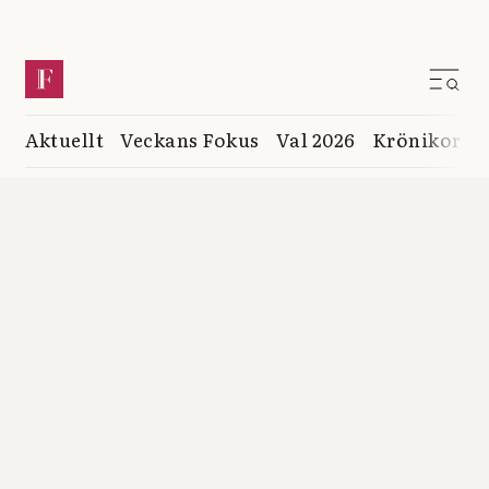
Aktuellt
Veckans Fokus
Val 2026
Krönikor
K