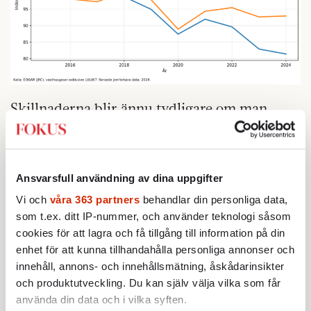
Skillnaderna blir ännu tydligare om man
tittar på dagens utsläpp. EU står för
omkring 6 procent av världens
växthusgasutsläpp, medan Kina svarar för
Ansvarsfull användning av dina uppgifter
omkring 30 procent, USA för 12 procent och
Vi och
våra 363 partners
behandlar din personliga data,
Indien för cirka 8.
som t.ex. ditt IP-nummer, och använder teknologi såsom
cookies för att lagra och få tillgång till information på din
enhet för att kunna tillhandahålla personliga annonser och
innehåll, annons- och innehållsmätning, åskådarinsikter
och produktutveckling. Du kan själv välja vilka som får
använda din data och i vilka syften.