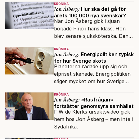
minoriteter och
KRÖNIKA
värderingskonflikter, säger Lars
Jon Åsberg:
Hur ska det gå för
årets 100 000 nya svenskar?
Åberg, ny krönikör på Fokus.
När Jon Åsberg gick i sjuan
började Pirjo i hans klass. Hon
blev senare sjuksköterska. Den
integrationsresan förblir en dröm
KRÖNIKA
för många av dagens nya
Jon Åsberg:
Energipolitiken typisk
svenskar.
för hur Sverige sköts
Planeterna radade upp sig och
elpriset skenade. Energipolitiken
säger mycket om hur Sverige
sköts numera.
KRÖNIKA
Jon Åsberg:
»Rasfrågan«
fortsätter genomsyra samhället
F W de Klerks ursäktsvideo gick
hem hos Jon Åsberg – men inte i
Sydafrika.