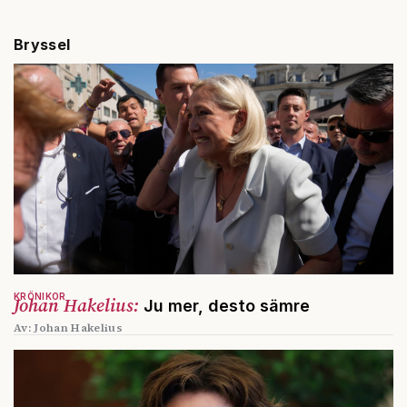
Bryssel
KRÖNIKOR
Johan Hakelius:
Ju mer, desto sämre
Av: Johan Hakelius