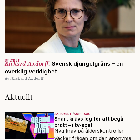
STICKET
Rickard Axdorff:
Svensk djungelgräns – en
overklig verklighet
Av: Rickard Axdorff
Aktuellt
AKTUELLT
KORT SAGT
Snart krävs leg för att begå
brott – i tv-spel
Nya krav på ålderskontroller
väcker frågan om den anonyma