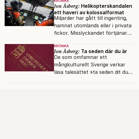
KRÖNIKA
Jon Åsberg:
Helikopterskandalen
ett haveri av kolossalformat
Miljarder har gått till ingenting,
hamnat utomlands eller i privata
fickor. Misslyckandet förtjänar
en haveriutredning.
KRÖNIKA
Jon Åsberg:
Ta seden där du är
De som omfamnar ett
mångkulturellt Sverige verkar
läsa talesättet »ta seden dit du
kommer« bokstavligt.