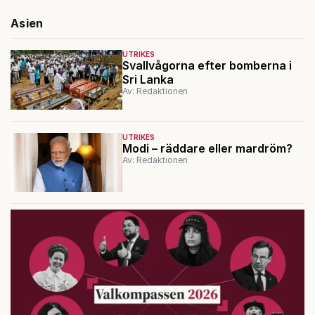
Asien
UTRIKES
Svallvågorna efter bomberna i
Sri Lanka
Av: Redaktionen
UTRIKES
Modi – räddare eller mardröm?
Av: Redaktionen