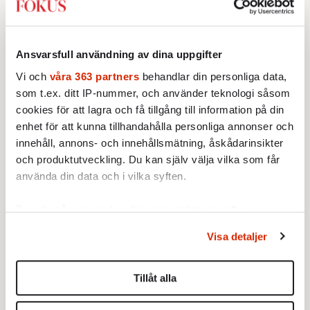
hållning.
I dag bär han förstås sin vita krögarjacka med
Ansvarsfull användning av dina uppgifter
namnet prydligt broderat på bröstet, ty detta
Vi och
våra 363 partners
behandlar din personliga data,
lunchsamtal äger rum på Gondolen. Här
som t.ex. ditt IP-nummer, och använder teknologi såsom
befinner han sig varje lunch. »Men inte varje
cookies för att lagra och få tillgång till information på din
middag.«
enhet för att kunna tillhandahålla personliga annonser och
innehåll, annons- och innehållsmätning, åskådarinsikter
– Jag är inte jätteroad av att visa mig. Men jag
och produktutveckling. Du kan själv välja vilka som får
är road av att allt går rätt till och att gästerna
använda din data och i vilka syften.
har det så bra det går att ha.
Ta reda på mer om hur dina personliga uppgifter
Vad tittar du efter när du går omkring i
behandlas och ställ in dina preferenser i
detaljsektionen
.
Visa detaljer
restaurangen?
Du kan ändra eller dra tillbaka ditt samtycke när som
helst från cookie-förklaringen.
– Jag tittar på tallrikarna. Säger god dag till
Tillåt alla
gästerna. Men om det sitter fyra affärsmän
Vi använder enhetsidentifierare för att anpassa innehållet
vid ett bord säger jag ingenting. Om man är
och annonserna till användarna, tillhandahålla funktioner