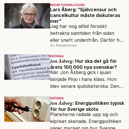
REDAKTIONSBLOGGEN
Lars Åberg: ”Självcensur och
cancelkultur måste diskuteras
mer”
Jag har nog alltid försökt
betrakta samtiden från sidan
eller snett underifrån. Därför har
Av: Redaktionen
mina reportage ofta handlat om
minoriteter och
KRÖNIKA
värderingskonflikter, säger Lars
Jon Åsberg:
Hur ska det gå för
årets 100 000 nya svenskar?
Åberg, ny krönikör på Fokus.
När Jon Åsberg gick i sjuan
började Pirjo i hans klass. Hon
blev senare sjuksköterska. Den
integrationsresan förblir en dröm
KRÖNIKA
för många av dagens nya
Jon Åsberg:
Energipolitiken typisk
svenskar.
för hur Sverige sköts
Planeterna radade upp sig och
elpriset skenade. Energipolitiken
säger mycket om hur Sverige