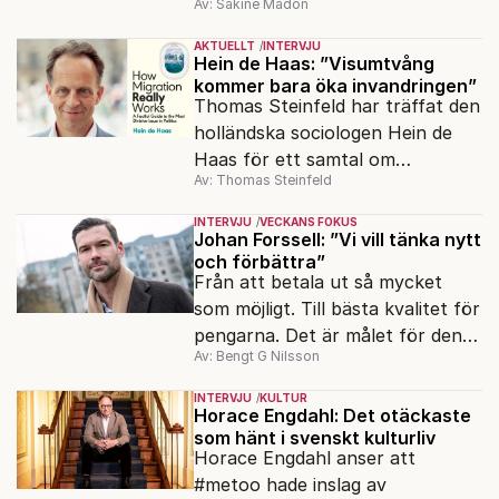
Av: Sakine Madon
AKTUELLT
INTERVJU
Hein de Haas: ”Visumtvång
kommer bara öka invandringen”
Thomas Steinfeld har träffat den
holländska sociologen Hein de
Haas för ett samtal om
Av: Thomas Steinfeld
migrationens myter.
INTERVJU
VECKANS FOKUS
Johan Forssell: ”Vi vill tänka nytt
och förbättra”
Från att betala ut så mycket
som möjligt. Till bästa kvalitet för
pengarna. Det är målet för den
Av: Bengt G Nilsson
nya biståndspolitiken, enligt
biståndsminister Johan Forssell
INTERVJU
KULTUR
(M).
Horace Engdahl: Det otäckaste
som hänt i svenskt kulturliv
Horace Engdahl anser att
#metoo hade inslag av