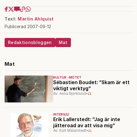
Text:
Martin Ahlquist
Publicerad 2007-09-12
Redaktionsbloggen
Mat
Mat
KULTUR
MÖTET
Sébastien Boudet: ”Skam är ett
viktigt verktyg”
Av: Anna Björklund
•
INTERVJU
Erik Lallerstedt: ”Jag är inte
jätteroad av att visa mig”
Av: Kurt Mälarstedt
•