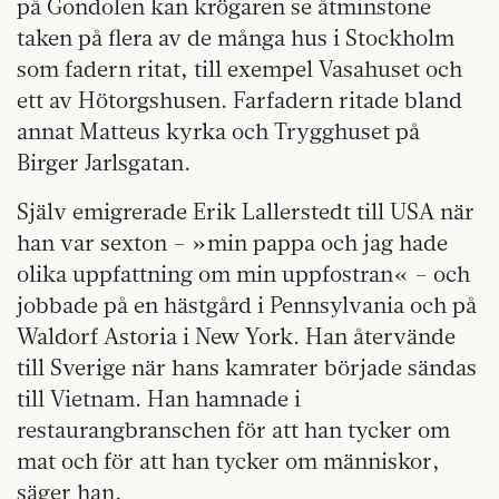
på Gondolen kan krögaren se åtminstone
taken på flera av de många hus i Stockholm
som fadern ritat, till exempel Vasahuset och
ett av Hötorgshusen. Farfadern ritade bland
annat Matteus kyrka och Trygghuset på
Birger Jarlsgatan.
Själv emigrerade Erik Lallerstedt till USA när
han var sexton – »min pappa och jag hade
olika uppfattning om min uppfostran« – och
jobbade på en hästgård i Pennsylvania och på
Waldorf Astoria i New York. Han återvände
till Sverige när hans kamrater började sändas
till Vietnam. Han hamnade i
restaurangbranschen för att han tycker om
mat och för att han tycker om människor,
säger han.