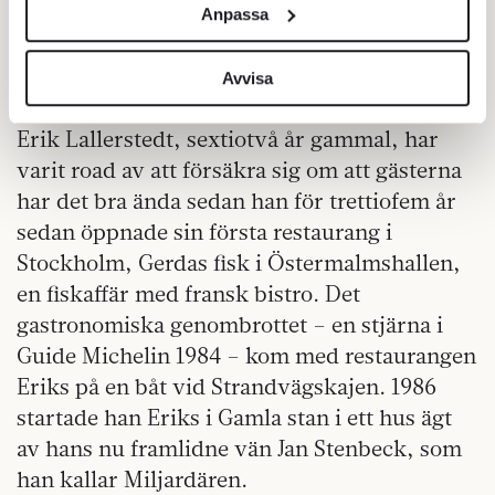
Anpassa
upptagen av ett viktigt samtal är det värsta
för sociala medier och analysera vår trafik. Vi
vidarebefordrar även sådana identifierare och annan
man vet att någon kommer fram och frågar
information från din enhet till de sociala medier och
Avvisa
hur maten smakar …
annons- och analysföretag som vi samarbetar med.
Dessa kan i sin tur kombinera informationen med annan
Erik Lallerstedt, sextiotvå år gammal, har
information som du har tillhandahållit eller som de har
varit road av att försäkra sig om att gästerna
samlat in när du har använt deras tjänster.
har det bra ända sedan han för trettiofem år
Om du vill läsa mer om hur vi hanterar personuppgifter
sedan öppnade sin första restaurang i
kan du göra det
här
.
Stockholm, Gerdas fisk i Östermalmshallen,
en fiskaffär med fransk bistro. Det
gastronomiska genombrottet – en stjärna i
Guide Michelin 1984 – kom med restaurangen
Eriks på en båt vid Strandvägskajen. 1986
startade han Eriks i Gamla stan i ett hus ägt
av hans nu framlidne vän Jan Stenbeck, som
han kallar Miljardären.