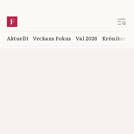
Aktuellt
Veckans Fokus
Val 2026
Krönikor
K