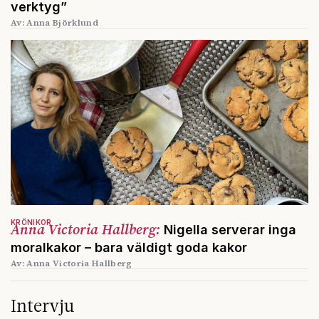
verktyg”
Av: Anna Björklund
KRÖNIKOR
Anna Victoria Hallberg:
Nigella serverar inga
moralkakor – bara väldigt goda kakor
Av: Anna Victoria Hallberg
Intervju