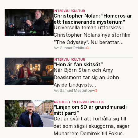
INTERVJU
KULTUR
Christopher Nolan: ”Homeros är
ett fascinerande mysterium”
Universella teman utforskas i
Christopher Nolans nya storfilm
”The Odyssey”. Nu berättar
Av: Gunnar Rehlin
•
stjärnregissören om
fascinationen för Homeros
INTERVJU
KULTUR
klassiska epos.
”Hon är fan skitsöt”
När Björn Stein och Amy
Deasismont tar sig an John
Ajvide Lindqvists
Av: Samuel Mesterton
•
sjöjungfruhistoria ”Sommaren
1985” korsas Saltkråkan med
AKTUELLT
INTERVJU
POLITIK
Stephen King.
”Linjen om SD är grundmurad i
mitt parti”
Det är svårt att förhålla sig till
det som sägs i skuggorna, säger
Muharrem Demirok till Fokus.