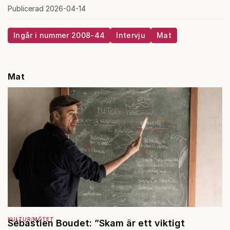
Publicerad 2026-04-14
Ingår i nummer 2008-44
Intervju
Mat
Mat
KULTUR
MÖTET
Sébastien Boudet: ”Skam är ett viktigt