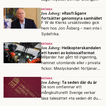
sköts numera.
KRÖNIKA
Jon Åsberg:
»Rasfrågan«
fortsätter genomsyra samhället
F W de Klerks ursäktsvideo gick
hem hos Jon Åsberg – men inte i
Sydafrika.
KRÖNIKA
Jon Åsberg:
Helikopterskandalen
ett haveri av kolossalformat
Miljarder har gått till ingenting,
hamnat utomlands eller i privata
fickor. Misslyckandet förtjänar
en haveriutredning.
KRÖNIKA
Jon Åsberg:
Ta seden där du är
De som omfamnar ett
mångkulturellt Sverige verkar
läsa talesättet »ta seden dit du
kommer« bokstavligt.