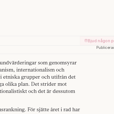
a
Bjud någon p
Publicera
grundvärderingar som genomsyrar
anism, internationalism och
i etniska grupper och utifrån det
a olika plan. Det strider mot
ionalistiskt och det är dessutom
srankning. För sjätte året i rad har