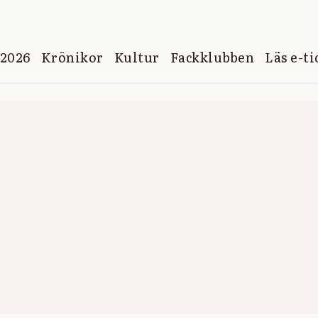
 2026
Krönikor
Kultur
Fackklubben
Läs e-t