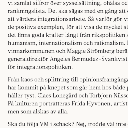
vi samlat siffror över sysselsättning, ohälsa o
rankningslista. Det ska sägas med en gång att d
att värdera integrationsarbete. Så varför gör vi
de positiva exemplen, för att visa de mycket st
det finns goda krafter långt från rikspolitiken
humanism, internationalism och rationalism. N
vinnarkommunen och Maggie Strömberg berät
generaldirektör Angeles Bermudez-Svankvist i 
för integrationspolitiken.
Från kaos och splittring till opinionsframgång
har kommit på knepet som går hem hos både 
håller tyst. Claes Lönegård och Torbjörn Nilss
På kulturen porträtteras Frida Hyvönen, artis
men som älskas av alla.
Ska du följa VM i schack? Nej, trodde väl inte