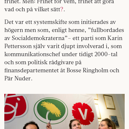
frihet. Men: Frihet för vem, frihet att göra
vad och på vilket sätt
?
.
Det var ett systemskifte som initierades av
högern men som, enligt henne, ”fullbordades
av Socialdemokraterna”– ett parti som Karin
Pettersson själv varit djupt involverad i, som
kommunikationschef under tidigt 2000-tal
och som politisk rådgivare på
finansdepartementet åt Bosse Ringholm och
Pär Nuder.