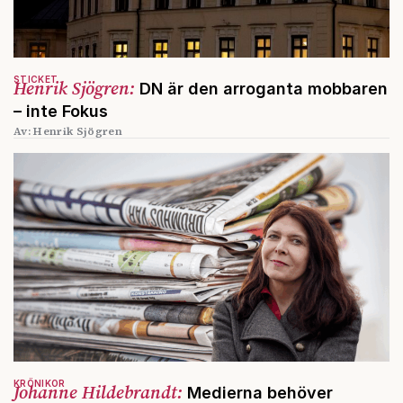
STICKET
Henrik Sjögren:
DN är den arroganta mobbaren
– inte Fokus
Av: Henrik Sjögren
KRÖNIKOR
Johanne Hildebrandt:
Medierna behöver