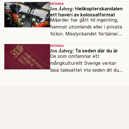
KRÖNIKA
Jon Åsberg:
Helikopterskandalen
ett haveri av kolossalformat
Miljarder har gått till ingenting,
hamnat utomlands eller i privata
fickor. Misslyckandet förtjänar
en haveriutredning.
KRÖNIKA
Jon Åsberg:
Ta seden där du är
De som omfamnar ett
mångkulturellt Sverige verkar
läsa talesättet »ta seden dit du
kommer« bokstavligt.