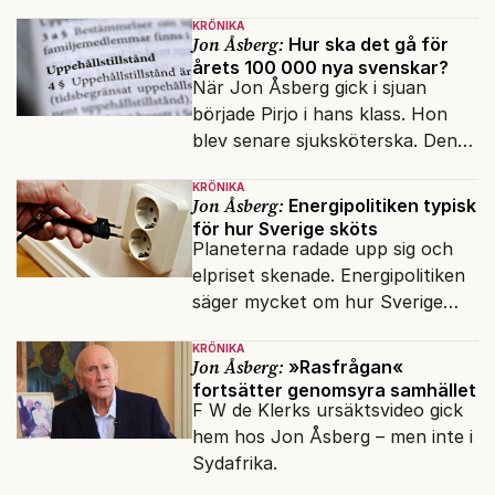
minoriteter och
KRÖNIKA
värderingskonflikter, säger Lars
Jon Åsberg:
Hur ska det gå för
årets 100 000 nya svenskar?
Åberg, ny krönikör på Fokus.
När Jon Åsberg gick i sjuan
började Pirjo i hans klass. Hon
blev senare sjuksköterska. Den
integrationsresan förblir en dröm
KRÖNIKA
för många av dagens nya
Jon Åsberg:
Energipolitiken typisk
svenskar.
för hur Sverige sköts
Planeterna radade upp sig och
elpriset skenade. Energipolitiken
säger mycket om hur Sverige
sköts numera.
KRÖNIKA
Jon Åsberg:
»Rasfrågan«
fortsätter genomsyra samhället
F W de Klerks ursäktsvideo gick
hem hos Jon Åsberg – men inte i
Sydafrika.