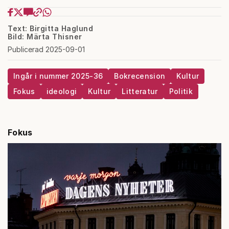
Text: Birgitta Haglund
Bild: Märta Thisner
Publicerad 2025-09-01
Ingår i nummer 2025-36
Bokrecension
Kultur
Fokus
ideologi
Kultur
Litteratur
Politik
Fokus