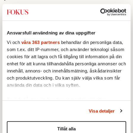
Förbannelsen
Hur Sverige fastnade i 90-talet och
–
förlorade framtiden
Ansvarsfull användning av dina uppgifter
Karin Pettersson
Vi och
våra 363 partners
behandlar din personliga data,
som t.ex. ditt IP-nummer, och använder teknologi såsom
Albert Bonniers Förlag
cookies för att lagra och få tillgång till information på din
enhet för att kunna tillhandahålla personliga annonser och
innehåll, annons- och innehållsmätning, åskådarinsikter
Den här större samhällsberättelsen väver
och produktutveckling. Du kan själv välja vilka som får
använda din data och i vilka syften.
hon, inte sällan med ett självrannsakande
perspektiv, samman med sin personliga
Ta reda på mer om hur dina personliga uppgifter
historia. Hon undersöker alltså inte bara
behandlas och ställ in dina preferenser i
detaljsektionen
.
politikens bevekelsegrunder utan även sina
Visa detaljer
Du kan ändra eller dra tillbaka ditt samtycke när som
egna, vilket skapar konkretion och nerv i
helst från cookie-förklaringen.
berättelsen.
Tillåt alla