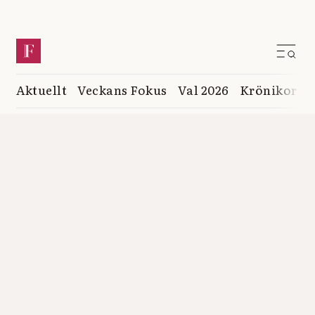
Aktuellt
Veckans Fokus
Val 2026
Krönikor
K