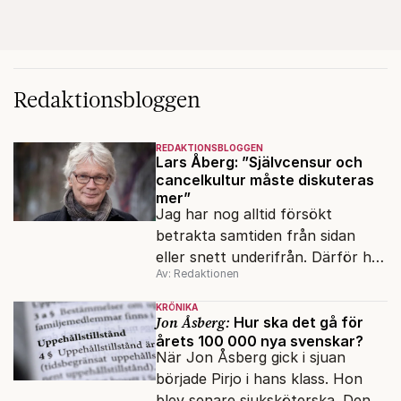
Redaktionsbloggen
REDAKTIONSBLOGGEN
Lars Åberg: ”Självcensur och
cancelkultur måste diskuteras
mer”
Jag har nog alltid försökt
betrakta samtiden från sidan
eller snett underifrån. Därför har
Av: Redaktionen
mina reportage ofta handlat om
minoriteter och
KRÖNIKA
värderingskonflikter, säger Lars
Jon Åsberg:
Hur ska det gå för
årets 100 000 nya svenskar?
Åberg, ny krönikör på Fokus.
När Jon Åsberg gick i sjuan
började Pirjo i hans klass. Hon
blev senare sjuksköterska. Den