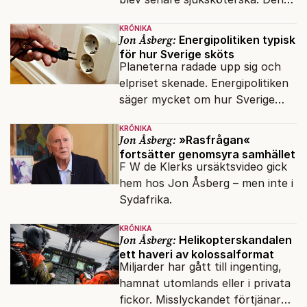
integrationsresan förblir en dröm
KRÖNIKA
för många av dagens nya
Jon Åsberg:
Energipolitiken typisk
svenskar.
för hur Sverige sköts
Planeterna radade upp sig och
elpriset skenade. Energipolitiken
säger mycket om hur Sverige
sköts numera.
KRÖNIKA
Jon Åsberg:
»Rasfrågan«
fortsätter genomsyra samhället
F W de Klerks ursäktsvideo gick
hem hos Jon Åsberg – men inte i
Sydafrika.
KRÖNIKA
Jon Åsberg:
Helikopterskandalen
ett haveri av kolossalformat
Miljarder har gått till ingenting,
hamnat utomlands eller i privata
fickor. Misslyckandet förtjänar