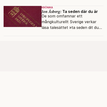
en haveriutredning.
KRÖNIKA
Jon Åsberg:
Ta seden där du är
De som omfamnar ett
mångkulturellt Sverige verkar
läsa talesättet »ta seden dit du
kommer« bokstavligt.