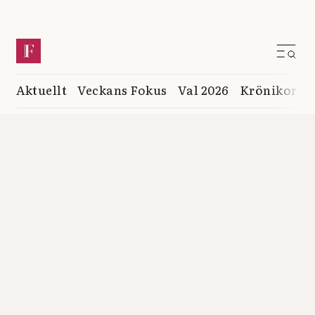
Aktuellt
Veckans Fokus
Val 2026
Krönikor
K