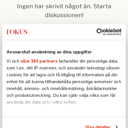
Ansvarsfull användning av dina uppgifter
Text:
Martin Ahlquist
Vi och
våra 363 partners
behandlar din personliga data,
Publicerad 2010-01-14
som t.ex. ditt IP-nummer, och använder teknologi såsom
cookies för att lagra och få tillgång till information på din
enhet för att kunna tillhandahålla personliga annonser och
Redaktionsbloggen
Fokus
innehåll, annons- och innehållsmätning, åskådarinsikter
och produktutveckling. Du kan själv välja vilka som får
Fokus
använda din data och i vilka syften.
STICKET
Ta reda på mer om hur dina personliga uppgifter
Henrik Sjögren:
DN är den
behandlas och ställ in dina preferenser i
detaljsektionen
.
arroganta mobbaren – inte
Visa detaljer