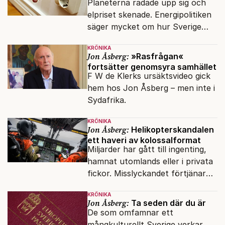
Planeterna radade upp sig och
elpriset skenade. Energipolitiken
säger mycket om hur Sverige
sköts numera.
KRÖNIKA
Jon Åsberg:
»Rasfrågan«
fortsätter genomsyra samhället
F W de Klerks ursäktsvideo gick
hem hos Jon Åsberg – men inte i
Sydafrika.
KRÖNIKA
Jon Åsberg:
Helikopterskandalen
ett haveri av kolossalformat
Miljarder har gått till ingenting,
hamnat utomlands eller i privata
fickor. Misslyckandet förtjänar
en haveriutredning.
KRÖNIKA
Jon Åsberg:
Ta seden där du är
De som omfamnar ett
mångkulturellt Sverige verkar