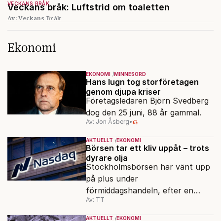
VECKANS BRÅK
Veckans bråk: Luftstrid om toaletten
Av: Veckans Bråk
Ekonomi
EKONOMI
MINNESORD
Hans lugn tog storföretagen
genom djupa kriser
Företagsledaren Björn Svedberg
dog den 25 juni, 88 år gammal.
Av: Jon Åsberg
•
AKTUELLT
EKONOMI
Börsen tar ett kliv uppåt – trots
dyrare olja
Stockholmsbörsen har vänt upp
på plus under
förmiddagshandeln, efter en
Av: TT
inledning nedåt – trots ett högre
oljepris och AI-oro.
AKTUELLT
EKONOMI