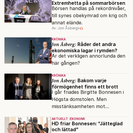
Extremhetta på sommarbörsen
Börsen handlas på rekordnivåer,
till synes obekymrad om krig och
annat elände.
Av: Jon Åsberg
•
KRÖNIKA
Jon Åsberg:
Råder det andra
ekonomiska lagar i rymden?
Är det verkligen annorlunda den
här gången?
KRÖNIKA
Jon Åsberg:
Bakom varje
förmögenhet finns ett brott
I går friades Birgitte Bonnesen i
Högsta domstolen. Men
misstänksamheten mot
direktörer lever vidare i medierna.
AKTUELLT
EKONOMI
HD friar Bonnesen: ”Jätteglad
och lättad”