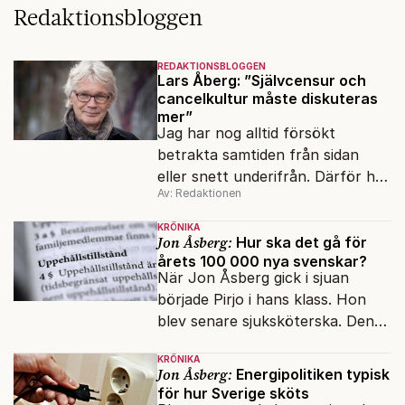
Redaktionsbloggen
REDAKTIONSBLOGGEN
Lars Åberg: ”Självcensur och
cancelkultur måste diskuteras
mer”
Jag har nog alltid försökt
betrakta samtiden från sidan
eller snett underifrån. Därför har
Av: Redaktionen
mina reportage ofta handlat om
minoriteter och
KRÖNIKA
värderingskonflikter, säger Lars
Jon Åsberg:
Hur ska det gå för
årets 100 000 nya svenskar?
Åberg, ny krönikör på Fokus.
När Jon Åsberg gick i sjuan
började Pirjo i hans klass. Hon
blev senare sjuksköterska. Den
integrationsresan förblir en dröm
KRÖNIKA
för många av dagens nya
Jon Åsberg:
Energipolitiken typisk
svenskar.
för hur Sverige sköts