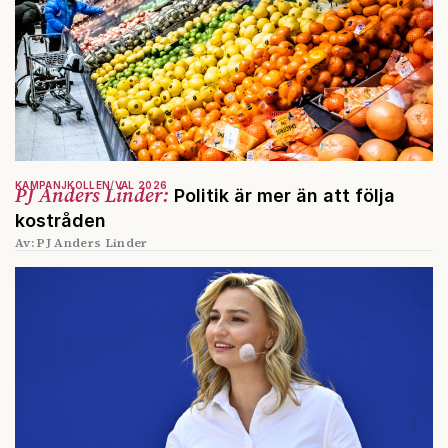
KAMPANJKOLLEN
VAL 2026
PJ Anders Linder:
Politik är mer än att följa
kostråden
Av: PJ Anders Linder