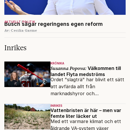
AKTUELLT
POLITIK
Busch sågar regeringens egen reform
Av: Cecilia Garme
Inrikes
KRÖNIKA
Susanna Popova:
Välkommen till
landet Flyta medströms
Ordet "slagträ" har blivit ett sätt
att avfärda allt från
marknadshyror och
slöserikommissioner till frågor
INRIKES
om antisemitism.
Vattenbristen är här – men var
femte liter läcker ut
Med ett varmare klimat och ett
åldrande VA-system växer