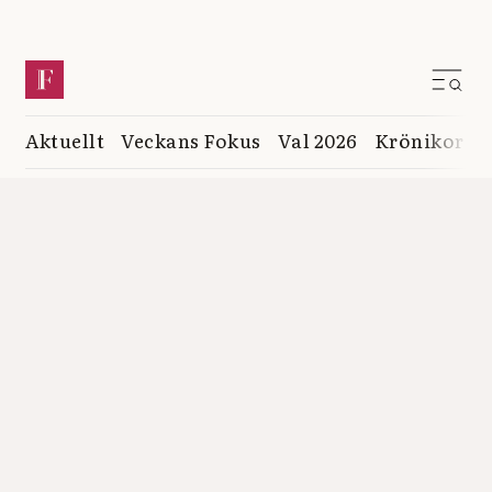
Aktuellt
Veckans Fokus
Val 2026
Krönikor
K