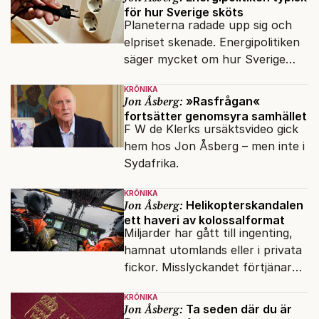
svenskar.
för hur Sverige sköts
Planeterna radade upp sig och
elpriset skenade. Energipolitiken
säger mycket om hur Sverige
sköts numera.
KRÖNIKA
Jon Åsberg:
»Rasfrågan«
fortsätter genomsyra samhället
F W de Klerks ursäktsvideo gick
hem hos Jon Åsberg – men inte i
Sydafrika.
KRÖNIKA
Jon Åsberg:
Helikopterskandalen
ett haveri av kolossalformat
Miljarder har gått till ingenting,
hamnat utomlands eller i privata
fickor. Misslyckandet förtjänar
en haveriutredning.
KRÖNIKA
Jon Åsberg:
Ta seden där du är