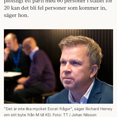
plötsligt ett parti med 60 personer i stället för
20 kan det bli fel personer som kommer in,
säger hon.
”Det är inte lika mycket Excel-frågor”, säger Richard Herrey
om sitt byte från M till KD. Foto: TT / Johan Nilsson