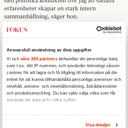
den politiska konflikten tror jag att sådana
erfarenheter skapar en stark intern
sammanhållning, säger hon.
Det egna beslutet att lämna M för SD hade
mycket att göra med hennes egen livshistoria.
Marléne Lund Kopparklint berättar att hon
Ansvarsfull användning av dina uppgifter
kommer från en svår uppväxt präglad av
Vi och
våra 363 partners
behandlar din personliga data,
missbruk, psykisk ohälsa och utsatthet.
som t.ex. ditt IP-nummer, och använder teknologi såsom
Synen på barns rättigheter var framför allt
cookies för att lagra och få tillgång till information på din
det som ledde fram till partibytet, eftersom
enhet för att kunna tillhandahålla personliga annonser och
hon upplevde att SD profilerat sig tydligare i
innehåll, annons- och innehållsmätning, åskådarinsikter
de frågorna.
och produktutveckling. Du kan själv välja vilka som får
använda din data och i vilka syften.
– Under mina åtta år i riksdagen har jag sett
att de har tagit upp de här frågorna, som har
Ta reda på mer om hur dina personliga uppgifter
varit mina hjärtefrågor, på ett sätt som
behandlas och ställ in dina preferenser i
detaljsektionen
.
Visa detaljer
Du kan ändra eller dra tillbaka ditt samtycke när som