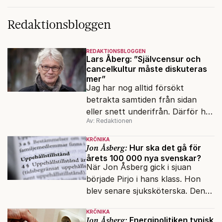
Redaktionsbloggen
REDAKTIONSBLOGGEN
Lars Åberg: ”Självcensur och
cancelkultur måste diskuteras
mer”
Jag har nog alltid försökt
betrakta samtiden från sidan
eller snett underifrån. Därför har
Av: Redaktionen
mina reportage ofta handlat om
minoriteter och
KRÖNIKA
värderingskonflikter, säger Lars
Jon Åsberg:
Hur ska det gå för
årets 100 000 nya svenskar?
Åberg, ny krönikör på Fokus.
När Jon Åsberg gick i sjuan
började Pirjo i hans klass. Hon
blev senare sjuksköterska. Den
integrationsresan förblir en dröm
KRÖNIKA
för många av dagens nya
Jon Åsberg:
Energipolitiken typisk