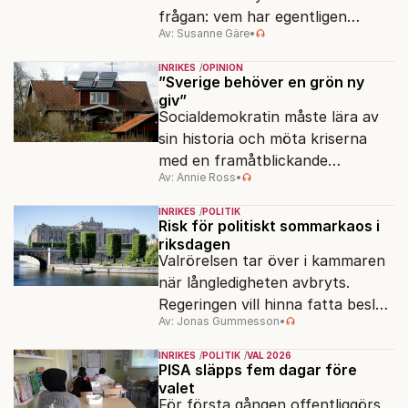
frågan: vem har egentligen
Av: Susanne Gäre
•
ansvar för Sveriges
vattenresurser?
INRIKES
OPINION
”Sverige behöver en grön ny
giv”
Socialdemokratin måste lära av
sin historia och möta kriserna
med en framåtblickande
Av: Annie Ross
•
strukturpolitik för att göra
Sverige långsiktigt hållbart,
INRIKES
POLITIK
jämlikt och kriståligt.
Risk för politiskt sommarkaos i
riksdagen
Valrörelsen tar över i kammaren
när långledigheten avbryts.
Regeringen vill hinna fatta beslut
Av: Jonas Gummesson
•
före valet – men oppositionen
ser sin chans att pressa
INRIKES
POLITIK
VAL 2026
Tidösidan.
PISA släpps fem dagar före
valet
För första gången offentliggörs