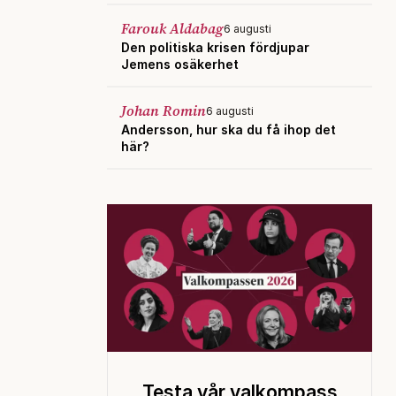
Farouk Aldabag
6 augusti
Den politiska krisen fördjupar
Jemens osäkerhet
Johan Romin
6 augusti
Andersson, hur ska du få ihop det
här?
Testa vår valkompass