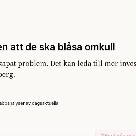
en att de ska blåsa omkull
kapat problem. Det kan leda till mer inve
berg.
bbanalyser av dagsaktuella
Bjud någon p