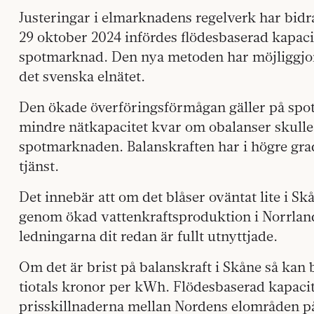
Justeringar i elmarknadens regelverk har bidra
29 oktober 2024 infördes flödesbaserad kapac
spotmarknad. Den nya metoden har möjliggjor
det svenska elnätet.
Den ökade överföringsförmågan gäller på spo
mindre nätkapacitet kvar om obalanser skulle
spotmarknaden. Balanskraften har i högre grad
tjänst.
Det innebär att om det blåser oväntat lite i S
genom ökad vattenkraftsproduktion i Norrlan
ledningarna dit redan är fullt utnyttjade.
Om det är brist på balanskraft i Skåne så kan 
tiotals kronor per kWh. Flödesbaserad kapaci
prisskillnaderna mellan Nordens elområden 