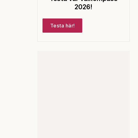
2026!
Testa här!