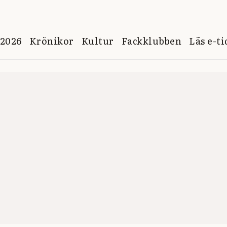
 2026
Krönikor
Kultur
Fackklubben
Läs e-t