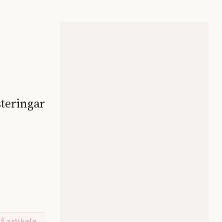
steringar
å artikeln