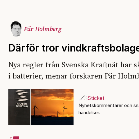
Pär Holmberg
Därför tror vindkraftsbolag
Nya regler från Svenska Kraftnät har s
i batterier, menar forskaren Pär Holm
Sticket
Nyhetskommentarer och sna
händelser.