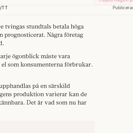
n/TT
Publicera
De tvingas stundtals betala höga
än prognosticerat. Några företag
d.
varje ögonblick måste vara
et el som konsumenterna förbrukar.
upphandlas på en särskild
gens produktion varierar kan de
 kännbara. Det är vad som nu har