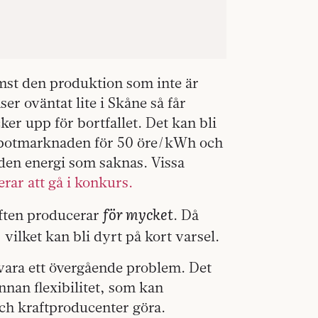
mst den produktion som inte är
er oväntat lite i Skåne så får
ker upp för bortfallet. Det kan bli
å spotmarknaden för 50 öre/kWh och
 den energi som saknas. Vissa
erar att gå i konkurs.
för mycket
ften producerar
. Då
vilket kan bli dyrt på kort varsel.
 vara ett övergående problem. Det
annan flexibilitet, som kan
ch kraftproducenter göra.