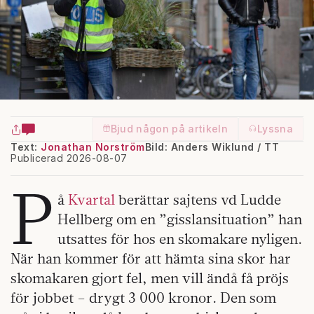
Bjud någon på artikeln
Lyssna
Text:
Jonathan Norström
Bild: Anders Wiklund / TT
Publicerad 2026-08-07
P
å
Kvartal
berättar sajtens vd Ludde
Hellberg om en ”gisslansituation” han
utsattes för hos en skomakare nyligen.
När han kommer för att hämta sina skor har
skomakaren gjort fel, men vill ändå få pröjs
för jobbet – drygt 3 000 kronor. Den som