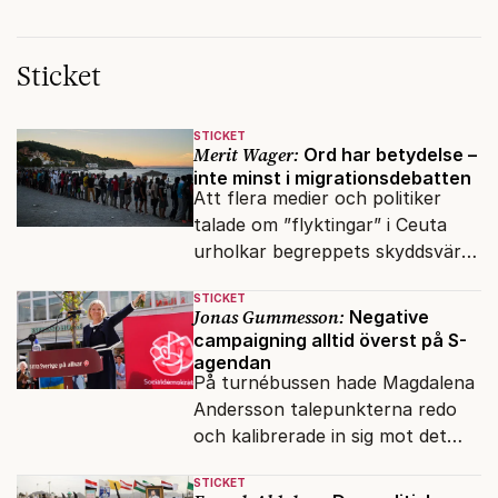
Sticket
STICKET
Merit Wager:
Ord har betydelse –
inte minst i migrationsdebatten
Att flera medier och politiker
talade om ”flyktingar” i Ceuta
urholkar begreppets skyddsvärde
för dem som faktiskt flyr krig
STICKET
och förföljelse.
Jonas Gummesson:
Negative
campaigning alltid överst på S-
agendan
På turnébussen hade Magdalena
Andersson talepunkterna redo
och kalibrerade in sig mot det
verkliga bytet som en målstyrd
STICKET
robot.