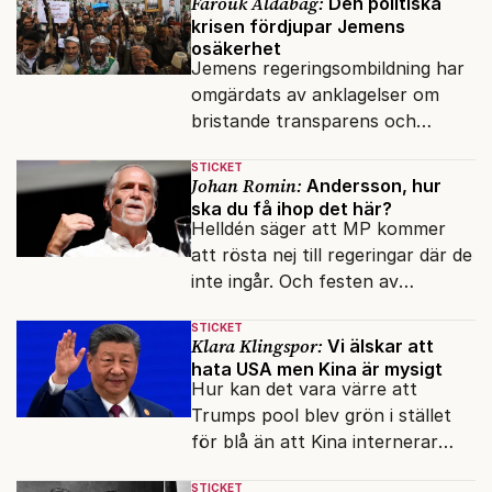
Farouk Aldabag:
Den politiska
krisen fördjupar Jemens
osäkerhet
Jemens regeringsombildning har
omgärdats av anklagelser om
bristande transparens och
oegentligheter kopplade till
STICKET
internationella biståndsmedel.
Johan Romin:
Andersson, hur
ska du få ihop det här?
Helldén säger att MP kommer
att rösta nej till regeringar där de
inte ingår. Och festen av
reformer och inflation ska
STICKET
betalas med lån.
Klara Klingspor:
Vi älskar att
hata USA men Kina är mysigt
Hur kan det vara värre att
Trumps pool blev grön i stället
för blå än att Kina internerar
minoritetsgruppen i
STICKET