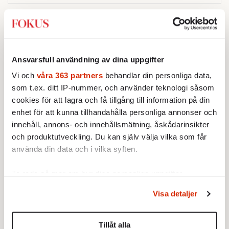
Sticket
Ansvarsfull användning av dina uppgifter
Vi och
våra 363 partners
behandlar din personliga data,
STICKET
Jonathan Norström:
Vad gör vi om
som t.ex. ditt IP-nummer, och använder teknologi såsom
polisen inte kan skydda oss?
cookies för att lagra och få tillgång till information på din
Brottsstatistiken må visa att
enhet för att kunna tillhandahålla personliga annonser och
samhället har blivit tryggare,
innehåll, annons- och innehållsmätning, åskådarinsikter
men är siffrorna tillförlitliga om
och produktutveckling. Du kan själv välja vilka som får
många inte ser meningen i att
använda din data och i vilka syften.
STICKET
anmäla brott?
Merit Wager:
Ord har betydelse –
inte minst i migrationsdebatten
Ta reda på mer om hur dina personliga uppgifter
Att flera medier och politiker
behandlas och ställ in dina preferenser i
detaljsektionen
.
talade om ”flyktingar” i Ceuta
Visa detaljer
Du kan ändra eller dra tillbaka ditt samtycke när som
urholkar begreppets skyddsvärde
helst från cookie-förklaringen.
för dem som faktiskt flyr krig
Tillåt alla
STICKET
och förföljelse.