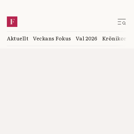
Aktuellt
Veckans Fokus
Val 2026
Krönikor
K