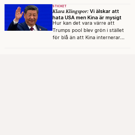
reformer och inflation ska
STICKET
betalas med lån.
Klara Klingspor:
Vi älskar att
hata USA men Kina är mysigt
Hur kan det vara värre att
Trumps pool blev grön i stället
för blå än att Kina internerar
minoritetsgruppen i
omskolningsläger?