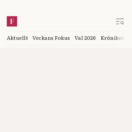
Aktuellt
Veckans Fokus
Val 2026
Krönikor
K