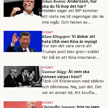
Johan Romin:
Andersson, hur
ska du få ihop det här?
Helldén säger att MP kommer
att rösta nej till regeringar där de
inte ingår. Och festen av
reformer och inflation ska
STICKET
betalas med lån.
Klara Klingspor:
Vi älskar att
hata USA men Kina är mysigt
Hur kan det vara värre att
Trumps pool blev grön i stället
för blå än att Kina internerar
minoritetsgruppen i
STICKET
omskolningsläger?
Gunnar Hägg:
Åt vem ska
hönsen värpa i höst?
Tänk Ulf Kristersson med slidkniv
och båtmössa. Nej, just det. Det
var en annan tid. Att knuffa
andras partiledare i sjön -
STICKET
otänkbart.
Christoffer Jonsson:
Inte nu igen,