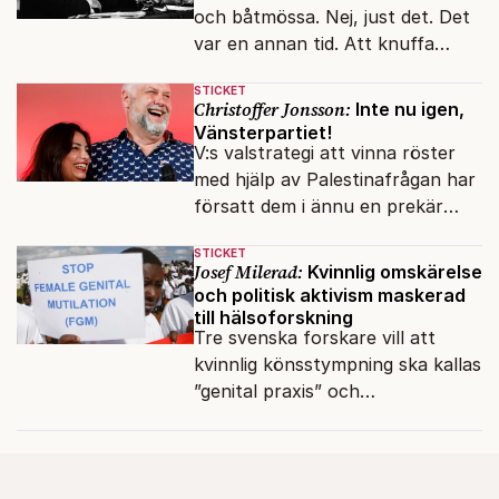
och båtmössa. Nej, just det. Det
var en annan tid. Att knuffa
andras partiledare i sjön -
STICKET
otänkbart.
Christoffer Jonsson:
Inte nu igen,
Vänsterpartiet!
V:s valstrategi att vinna röster
med hjälp av Palestinafrågan har
försatt dem i ännu en prekär
situation där empati övergått i
STICKET
terrorvurm.
Josef Milerad:
Kvinnlig omskärelse
och politisk aktivism maskerad
till hälsoforskning
Tre svenska forskare vill att
kvinnlig könsstympning ska kallas
”genital praxis” och
komplikationer avskrivs som
sensationsjournalistik.