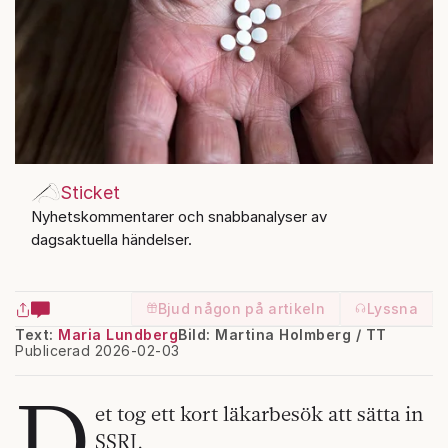
Sticket
Nyhetskommentarer och snabbanalyser av
dagsaktuella händelser.
Bjud någon på artikeln
Lyssna
Text:
Maria Lundberg
Bild: Martina Holmberg / TT
Publicerad 2026-02-03
D
et tog ett kort läkarbesök att sätta in
SSRI.