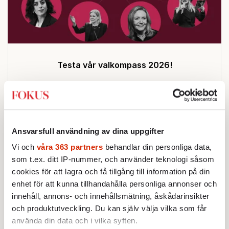
Testa vår valkompass 2026!
Testa här!
Ansvarsfull användning av dina uppgifter
Vi och
våra 363 partners
behandlar din personliga data,
som t.ex. ditt IP-nummer, och använder teknologi såsom
Sticket
cookies för att lagra och få tillgång till information på din
enhet för att kunna tillhandahålla personliga annonser och
STICKET
innehåll, annons- och innehållsmätning, åskådarinsikter
Farouk Aldabag:
Den politiska
och produktutveckling. Du kan själv välja vilka som får
krisen fördjupar Jemens
osäkerhet
använda din data och i vilka syften.