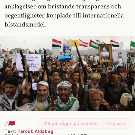
anklagelser om bristande transparens och
oegentligheter kopplade till internationella
biståndsmedel.
Bjud någon på artikeln
Lyssna
Text:
Farouk Aldabag