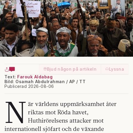
Bjud någon på artikeln
Lyssna
Text:
Farouk Aldabag
Bild: Osamah Abdulrahman / AP / TT
Publicerad 2026-08-06
N
är världens uppmärksamhet åter
riktas mot Röda havet,
Huthirörelsens attacker mot
internationell sjöfart och de växande