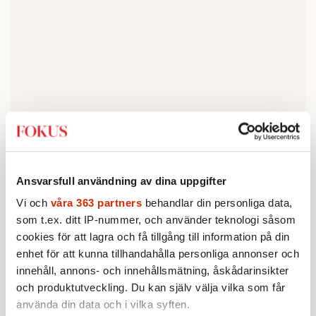
Jag tror faktiskt att det är en samhällsfara, det
fokus på kaos, kollaps och närmast
masochistisk omställning som nu nästan
Ansvarsfull användning av dina uppgifter
enbart står i blickfånget för miljö- och
Vi och
våra 363 partners
behandlar din personliga data,
klimatrörelserna. Många är de som trosvisst
som t.ex. ditt IP-nummer, och använder teknologi såsom
kan rabbla siffror och tänkbara
cookies för att lagra och få tillgång till information på din
skräckscenarier mycket bättre än jag. Likt
enhet för att kunna tillhandahålla personliga annonser och
John Denver vill jag egentligen hellre
innehåll, annons- och innehållsmätning, åskådarinsikter
och produktutveckling. Du kan själv välja vilka som får
för
tala
något, men för varje dag som går blir
använda din data och i vilka syften.
jag alltmer osäker på hur många som vill eller