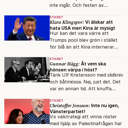
inte ingår. Och festen av
reformer och inflation ska
STICKET
betalas med lån.
Klara Klingspor:
Vi älskar att
hata USA men Kina är mysigt
Hur kan det vara värre att
Trumps pool blev grön i stället
för blå än att Kina internerar
minoritetsgruppen i
STICKET
omskolningsläger?
Gunnar Hägg:
Åt vem ska
hönsen värpa i höst?
Tänk Ulf Kristersson med slidkniv
och båtmössa. Nej, just det. Det
var en annan tid. Att knuffa
andras partiledare i sjön -
STICKET
otänkbart.
Christoffer Jonsson:
Inte nu igen,
Vänsterpartiet!
V:s valstrategi att vinna röster
med hjälp av Palestinafrågan har