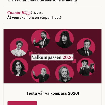
Vi älskar att hata USA men Kina är mysigt
Gunnar Hägg
6 augusti
Åt vem ska hönsen värpa i höst?
Testa vår valkompass 2026!