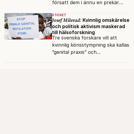
försatt dem i ännu en prekär
situation där empati övergått i
STICKET
terrorvurm.
Josef Milerad:
Kvinnlig omskärelse
och politisk aktivism maskerad
till hälsoforskning
Tre svenska forskare vill att
kvinnlig könsstympning ska kallas
”genital praxis” och
komplikationer avskrivs som
sensationsjournalistik.