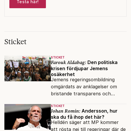
Testa här!
Sticket
STICKET
Farouk Aldabag:
Den politiska
krisen fördjupar Jemens
osäkerhet
Jemens regeringsombildning
omgärdats av anklagelser om
bristande transparens och
oegentligheter kopplade till
STICKET
internationella biståndsmedel.
Johan Romin:
Andersson, hur
ska du få ihop det här?
Helldén säger att MP kommer
att rösta nej till regeringar där de