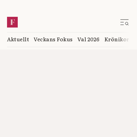
Aktuellt
Veckans Fokus
Val 2026
Krönikor
K