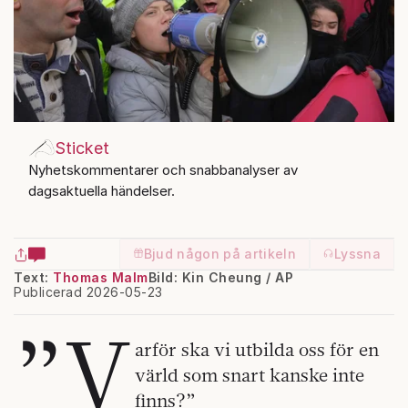
Sticket
Nyhetskommentarer och snabbanalyser av
dagsaktuella händelser.
Bjud någon på artikeln
Lyssna
Text:
Thomas Malm
Bild: Kin Cheung / AP
Publicerad 2026-05-23
”V
arför ska vi utbilda oss för en
värld som snart kanske inte
finns?”