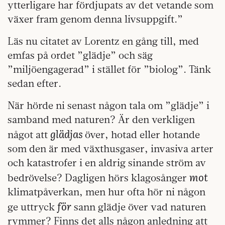
ytterligare har fördjupats av det vetande som
växer fram genom denna livsuppgift.”
Läs nu citatet av Lorentz en gång till, med
emfas på ordet ”glädje” och säg
”miljöengagerad” i stället för ”biolog”. Tänk
sedan efter.
När hörde ni senast någon tala om ”glädje” i
samband med naturen? Är den verkligen
glädjas
något att
över, hotad eller hotande
som den är med växthusgaser, invasiva arter
och katastrofer i en aldrig sinande ström av
mot
bedrövelse? Dagligen hörs klagosånger
klimatpåverkan, men hur ofta hör ni någon
för
ge uttryck
sann glädje över vad naturen
rymmer? Finns det alls någon anledning att