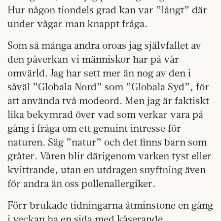
Hur någon tiondels grad kan var ”långt” där
under vågar man knappt fråga.
Som så många andra oroas jag självfallet av
den påverkan vi människor har på vår
omvärld. Jag har sett mer än nog av den i
såväl ”Globala Nord” som ”Globala Syd”, för
att använda två modeord. Men jag är faktiskt
lika bekymrad över vad som verkar vara på
gång i fråga om ett genuint intresse för
naturen. Säg ”natur” och det finns barn som
gråter. Våren blir därigenom varken tyst eller
kvittrande, utan en utdragen snyftning även
för andra än oss pollenallergiker.
Förr brukade tidningarna åtminstone en gång
i veckan ha en sida med kåserande