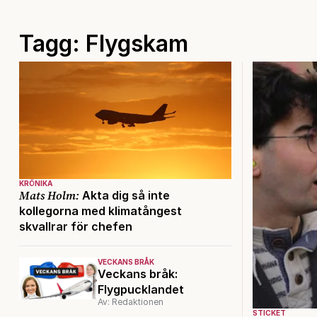
Tagg: Flygskam
KRÖNIKA
Mats Holm:
Akta dig så inte
kollegorna med klimatångest
skvallrar för chefen
VECKANS BRÅK
Veckans bråk:
Flygpucklandet
Av: Redaktionen
STICKET