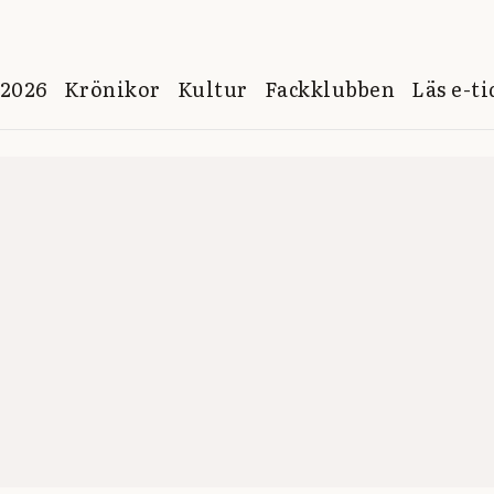
 2026
Krönikor
Kultur
Fackklubben
Läs e-t