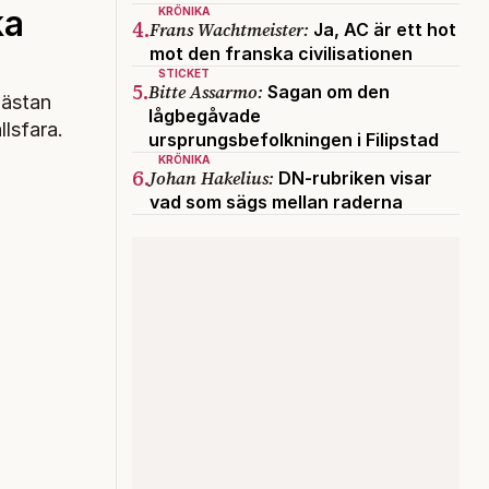
ka
KRÖNIKA
4.
Frans Wachtmeister:
Ja, AC är ett hot
mot den franska civilisationen
STICKET
5.
Bitte Assarmo:
Sagan om den
nästan
lågbegåvade
llsfara.
ursprungsbefolkningen i Filipstad
KRÖNIKA
6.
Johan Hakelius:
DN-rubriken visar
vad som sägs mellan raderna