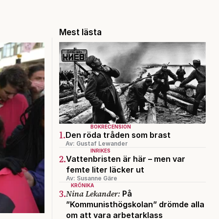
Mest lästa
BOKRECENSION
1.
Den röda tråden som brast
Av: Gustaf Lewander
INRIKES
2.
Vattenbristen är här – men var
femte liter läcker ut
Av: Susanne Gäre
KRÖNIKA
3.
Nina Lekander:
På
”Kommunisthögskolan” drömde alla
om att vara arbetarklass