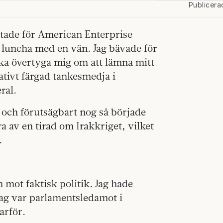
Publicera
etade för American Enterprise
att luncha med en vän. Jag bävade för
öka övertyga mig om att lämna mitt
ativt färgad tankesmedja i
ral.
, och förutsägbart nog så började
a av en tirad om Irakkriget, vilket
.
 mot faktisk politik. Jag hade
r jag var parlamentsledamot i
arför.