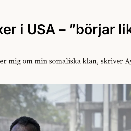
r i USA – ”börjar li
r mig om min somaliska klan, skriver A