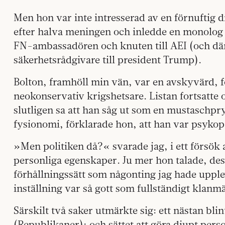
Men hon var inte intresserad av en förnuftig 
efter halva meningen och inledde en monolog 
FN-ambassadören och knuten till AEI (och där
säkerhetsrådgivare till president Trump).
Bolton, framhöll min vän, var en avskyvärd, fö
neokonservativ krigshetsare. Listan fortsatte o
slutligen sa att han såg ut som en mustaschpr
fysionomi, förklarade hon, att han var psykop
»Men politiken då?« svarade jag, i ett försök a
personliga egenskaper. Ju mer hon talade, de
förhållningssätt som någonting jag hade upplev
inställning var så gott som fullständigt klanmä
Särskilt två saker utmärkte sig: ett nästan bli
(Republikaner); och sättet att göra djupt pers