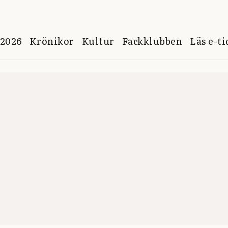
 2026
Krönikor
Kultur
Fackklubben
Läs e-t