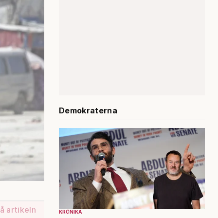
Demokraterna
å artikeln
KRÖNIKA