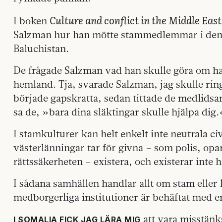
Culture and conflict in the Middle East
I boken
Salzman hur han mötte stammedlemmar i den
Baluchistan.
De frågade Salzman vad han skulle göra om han 
hemland. Tja, svarade Salzman, jag skulle r
började gapskratta, sedan tittade de medlids
sa de, »bara dina släktingar skulle hjälpa dig.
I stamkulturer kan helt enkelt inte neutrala ci
västerlänningar tar för givna – som polis, opa
rättssäkerheten – existera, och existerar inte h
I sådana samhällen handlar allt om stam eller
medborgerliga institutioner är behäftat med e
att vara misstän
I SOMALIA FICK JAG LÄRA MIG