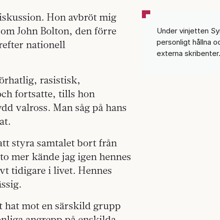
diskussion. Hon avbröt mig
om John Bolton, den förre
Under vinjetten Sy
personligt hållna 
efter nationell
externa skribenter.
rhatlig, rasistisk,
ch fortsatte, tills hon
ydd valross. Man såg på hans
at.
tt styra samtalet bort från
sto mer kände jag igen hennes
t tidigare i livet. Hennes
ssig.
nt hat mot en särskild grupp
onliga angrepp på enskilda