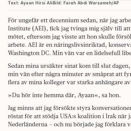
Text: Ayaan Hirsi Ali
Bild: Farah Abdi Warsameh/AP
För ungefär ett decennium sedan, när jag arb
Institute (AEI), fick jag tvinga mig själv till 
mötet, eftersom jag visste att hon skulle förs
arbete. AEI är en näringslivsinriktad, konserv
Washington DC. Min vän var en lidelsefull libe
Sedan mina ursäkter sinat kom till slut dagen
min vän efter några minuter av småprat att fyr
flera av mina kolleger var starka anhängare av
»Du hör inte hemma där, Ayaan«, sa hon.
Jag minns att jag försökte styra konversationen
röstat för att stödja USA:s koalition i Irak nä
Nederländerna – och nu började jag förklara v