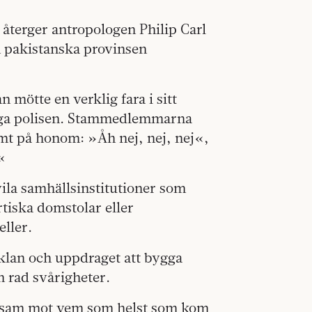
återger antropologen Philip Carl
 pakistanska provinsen
mötte en verklig fara i sitt
inga polisen. Stammedlemmarna
amt på honom: »Åh nej, nej, nej«,
«
vila samhällsinstitutioner som
rtiska domstolar eller
eller.
 klan och uppdraget att bygga
n rad svårigheter.
ksam mot vem som helst som kom