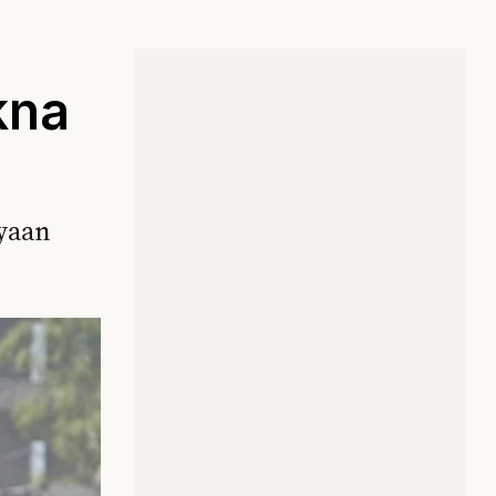
kna
yaan