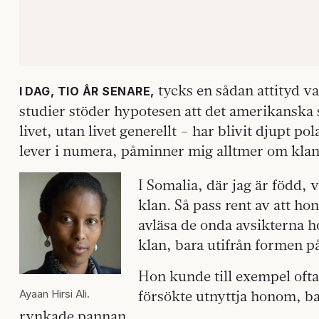
tycks en sådan attityd va
I DAG, TIO ÅR SENARE,
studier stöder hypotesen att det amerikanska s
livet, utan livet generellt – har blivit djupt po
lever i numera, påminner mig alltmer om klan
I Somalia, där jag är född,
klan. Så pass rent av att ho
avläsa de onda avsikterna 
klan, bara utifrån formen p
Hon kunde till exempel ofta
Ayaan Hirsi Ali.
försökte utnyttja honom, ba
rynkade pannan.