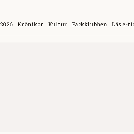
 2026
Krönikor
Kultur
Fackklubben
Läs e-t