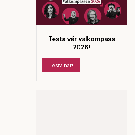
Testa vår valkompass
2026!
Testa här!