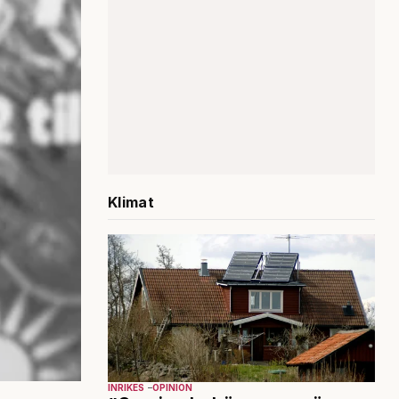
Klimat
INRIKES
OPINION