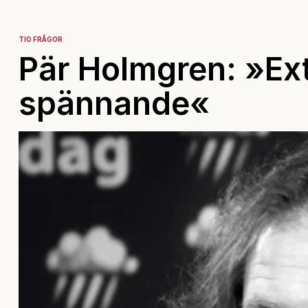
TIO FRÅGOR
Pär Holmgren: »Ex
spännande«