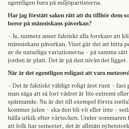
egentligen bara på miljöpartisterna.
Har jag förstått saken rätt att du tillhör dem
beror på människans påverkan?
– Ja, numera anser faktiskt alla forskare att 
människans påverkan. Visst går det att hitta p
av de naturliga variationerna – på samma sätt 
jorden är platt. Det är på den nivån det ligger.
När är det egentligen roligast att vara meteor
– Det är faktiskt väldigt roligt året runt – fast 
man säga att så fort vädret är lite extremt ell
spännande. Nu är det till exempel första snöfal
kommer julen – ska den bli vit eller inte – se
hålla utkik efter vårtecken. Under sommaren få
att folk har semester, det är allmän nyhetstor