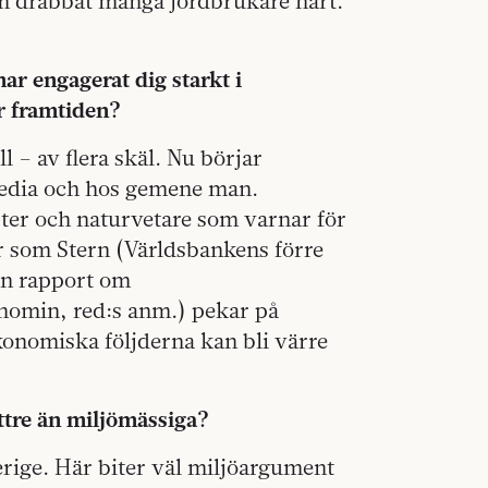
som drabbat många jordbrukare hårt.
ar engagerat dig starkt i
r framtiden?
 – av flera skäl. Nu börjar
smedia och hos gemene man.
ter och naturvetare som varnar för
r som Stern (Världsbankens förre
n rapport om
nomin, red:s anm.) pekar på
konomiska följderna kan bli värre
ttre än miljömässiga?
Sverige. Här biter väl miljöargument