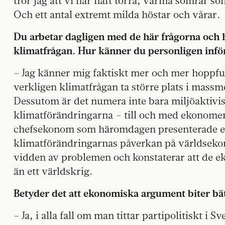
tror jag att vi har haft torra, varma somrar 
Och ett antal extremt milda höstar och vårar.
Du arbetar dagligen med de här frågorna och h
klimatfrågan. Hur känner du personligen infö
– Jag känner mig faktiskt mer och mer hoppfull
verkligen klimatfrågan ta större plats i mas
Dessutom är det numera inte bara miljöaktivis
klimatförändringarna – till och med ekonome
chefsekonom som häromdagen presenterade e
klimatförändringarnas påverkan på världseko
vidden av problemen och konstaterar att de e
än ett världskrig.
Betyder det att ekonomiska argument biter bä
– Ja, i alla fall om man tittar partipolitiskt i 