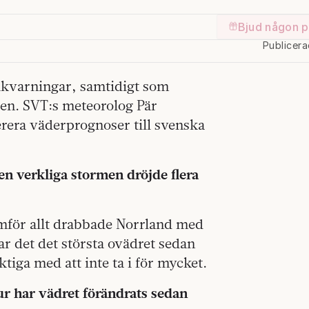
Bjud någon p
Publicer
lkvarningar, samtidigt som
en. SVT:s meteorolog Pär
rera väderprognoser till svenska
n verkliga stormen dröjde flera
amför allt drabbade Norrland med
r det det största ovädret sedan
tiga med att inte ta i för mycket.
r har vädret förändrats sedan