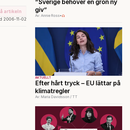
”Sverige behöver en grön ny
giv”
å artikeln
Av: Annie Ross
•
ad 2006-11-02
AKTUELLT
Efter hårt tryck – EU lättar på
klimatregler
Av: Maria Davidsson / TT