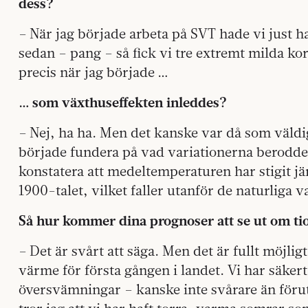
dess?
– När jag började arbeta på SVT hade vi just haf
sedan – pang – så fick vi tre extremt milda kor
precis när jag började …
… som växthuseffekten inleddes?
– Nej, ha ha. Men det kanske var då som väld
började fundera på vad variationerna berodde
konstatera att medeltemperaturen har stigit j
1900-talet, vilket faller utanför de naturliga v
Så hur kommer dina prognoser att se ut om ti
– Det är svårt att säga. Men det är fullt möjli
värme för första gången i landet. Vi har säkert 
översvämningar – kanske inte svårare än förut