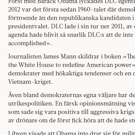
Först med Barack Obama lyckades DLC egentl
2012 var det första sedan 1960-talet där dem
förtroende än den republikanska kandidaten i 
presidentvalet. DLC lade i sin tur ner 2011, av
agenda hade blivit så snarlik DLC:s att de int
accomplished«.
Journalisten James Mann skildrar i boken »Th
the White House to redefine American power«
demokrater med hökaktiga tendenser och en dis
Vietnam-kriget.
Även bland demokraternas egna väljare har det 
utrikespolitiken. En färsk opinionsmätning vis
som sade sig vara positiva till aggressiva kri
av drönare om de först fick höra att de hade s
Libyen visade att Obama inte drar sig för mili