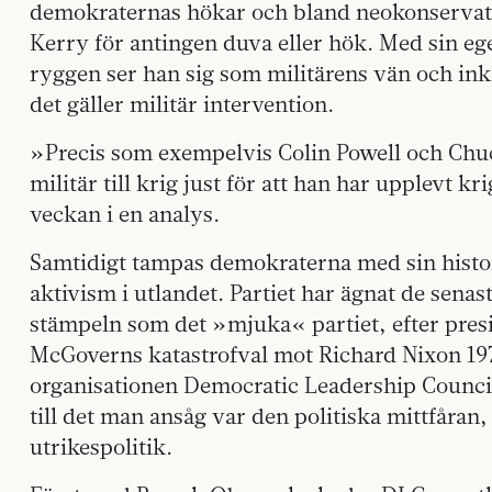
demokraternas hökar och bland neokonservativ
Kerry för antingen duva eller hök. Med sin eg
ryggen ser han sig som militärens vän och inkl
det gäller militär intervention.
»Precis som exempelvis Colin Powell och Chuck
militär till krig just för att han har upplevt 
veckan i en analys.
Samtidigt tampas demokraterna med sin histori
aktivism i utlandet. Partiet har ägnat de senast
stämpeln som det »mjuka« partiet, efter pre
McGoverns katastrofval mot Richard Nixon 197
organisationen Democratic Leadership Council b
till det man ansåg var den politiska mittfåran,
utrikespolitik.