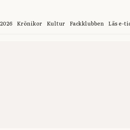
 2026
Krönikor
Kultur
Fackklubben
Läs e-t