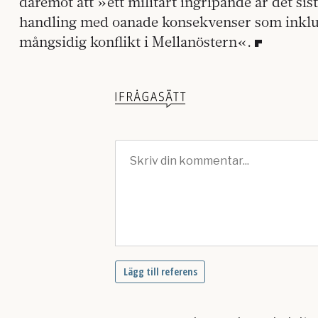
däremot att »ett militärt ingripande är det sis
handling med oanade konsekvenser som inklude
mångsidig konflikt i Mellanöstern«.