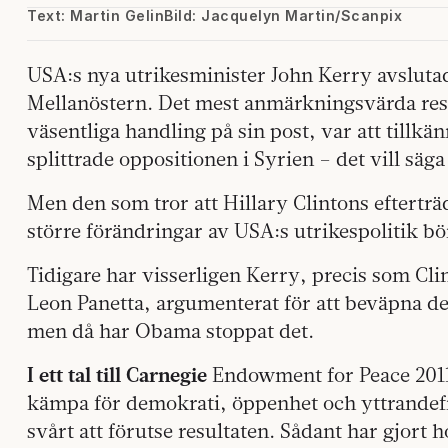
Text: Martin Gelin
Bild: Jacquelyn Martin/Scanpix
USA:s nya utrikesminister John Kerry avsluta
Mellanöstern. Det mest anmärkningsvärda resu
väsentliga handling på sin post, var att tillkä
splittrade oppositionen i Syrien – det vill sä
Men den som tror att Hillary Clintons efterträ
större förändringar av USA:s utrikespolitik b
Tidigare har visserligen Kerry, precis som Cli
Leon Panetta, argumenterat för att beväpna de
men då har Obama stoppat det.
I ett tal till Carnegie
Endowment for Peace 2011
kämpa för demokrati, öppenhet och yttrandefri
svårt att förutse resultaten. Sådant har gjort