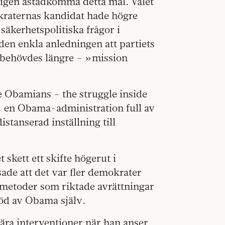
igen åstadkomma detta mål. Valet
okraternas kandidat hade högre
säkerhetspolitiska frågor i
 den enkla anledningen att partiets
e behövdes längre – »mission
e Obamians – the struggle inside
 en Obama-administration full av
tanserad inställning till
skett ett skifte högerut i
ade att det var fler demokrater
gsmetoder som riktade avrättningar
töd av Obama själv.
tära interventioner när han anser