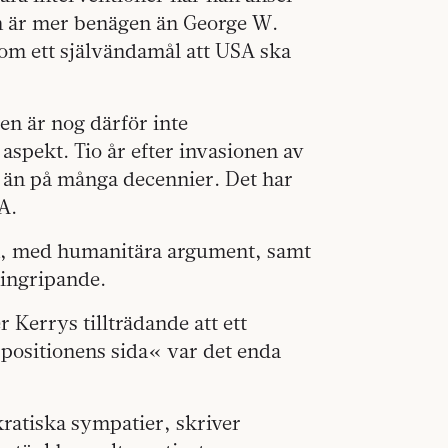
han är mer benägen än George W.
 som ett självändamål att USA ska
ien är nog därför inte
 aspekt. Tio år efter invasionen av
a än på många decennier. Det har
A.
rn, med humanitära argument, samt
 ingripande.
 Kerrys tillträdande att ett
ppositionens sida« var det enda
ratiska sympatier, skriver