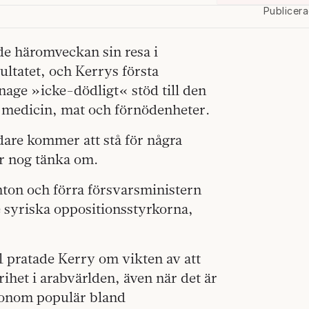
Publicer
de häromveckan sin resa i
ltatet, och Kerrys första
nnage »icke-dödligt« stöd till den
ga medicin, mat och förnödenheter.
dare kommer att stå för några
ör nog tänka om.
nton och förra försvarsministern
 syriska oppositionsstyrkorna,
 pratade Kerry om vikten av att
het i arabvärlden, även när det är
 honom populär bland