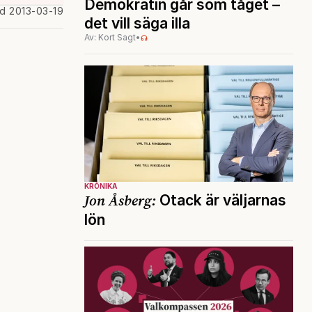
Demokratin går som tåget –
ad 2013-03-19
det vill säga illa
Av: Kort Sagt
•
KRÖNIKA
Jon Åsberg:
Otack är väljarnas
lön