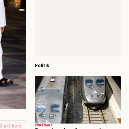
Politik
å artikeln
KORT SAGT