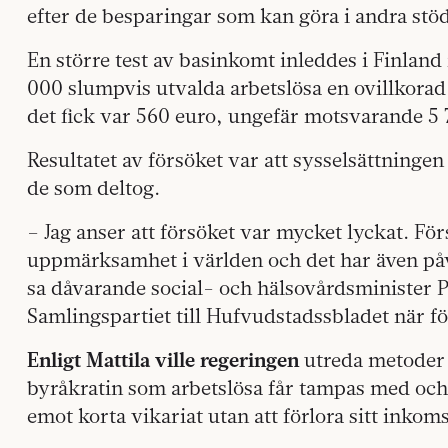
efter de besparingar som kan göra i andra stö
En större test av basinkomt inleddes i Finland 
000 slumpvis utvalda arbetslösa en ovillkora
det fick var 560 euro, ungefär motsvarande 5
Resultatet av försöket var att sysselsättninge
de som deltog.
– Jag anser att försöket var mycket lyckat. Fö
uppmärksamhet i världen och det har även påve
sa dåvarande social- och hälsovårdsminister P
Samlingspartiet till Hufvudstadssbladet när fö
Enligt Mattila ville regeringen
utreda metoder 
byråkratin som arbetslösa får tampas med och 
emot korta vikariat utan att förlora sitt inkom