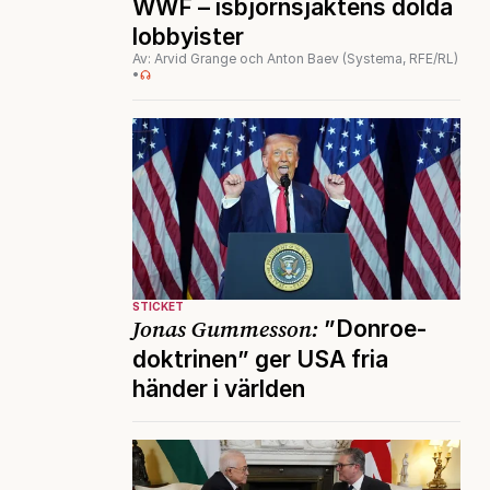
WWF – isbjörnsjaktens dolda
lobbyister
Av: Arvid Grange och Anton Baev (Systema, RFE/RL)
•
STICKET
Jonas Gummesson:
”Donroe-
doktrinen” ger USA fria
händer i världen