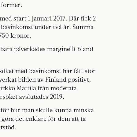
dformer.
med start 1 januari 2017. Där fick 2
d basinkomst under två år. Summa
 750 kronor.
n bara påverkades marginellt bland
rsöket med basinkomst har fått stor
rkat bilden av Finland positivt,
irkko Mattila från moderata
rsöket avslutades 2019.
för hur man skulle kunna minska
göra det enklare för dem att ta
ststöd.