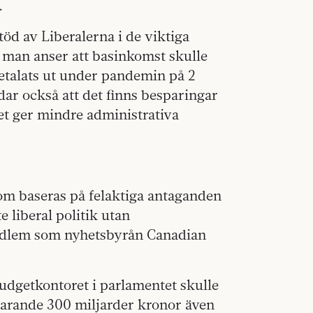
.
töd av Liberalerna i de viktiga
 man anser att basinkomst skulle
betalats ut under pandemin på 2
r också att det finns besparingar
det ger mindre administrativa
som baseras på felaktiga antaganden
e liberal politik utan
medlem som nyhetsbyrån Canadian
budgetkontoret i parlamentet skulle
varande 300 miljarder kronor även