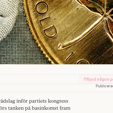
Bjud någon p
Publicera
ådslag inför partiets kongress
förs tanken på basinkomst fram