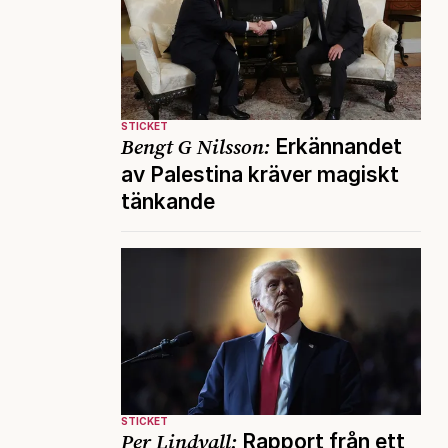
STICKET
Bengt G Nilsson:
Erkännandet
av Palestina kräver magiskt
tänkande
STICKET
Per Lindvall:
Rapport från ett