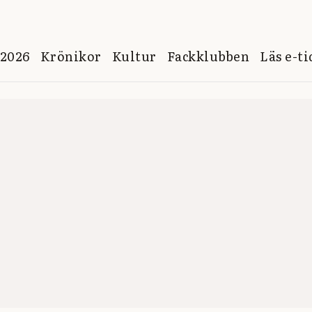
 2026
Krönikor
Kultur
Fackklubben
Läs e-t