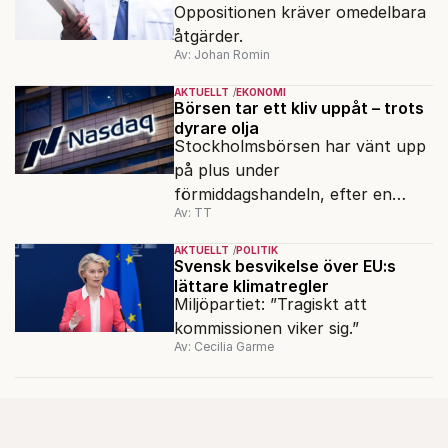
Oppositionen kräver omedelbara
åtgärder.
Av: Johan Romin
AKTUELLT
EKONOMI
Börsen tar ett kliv uppåt – trots
dyrare olja
Stockholmsbörsen har vänt upp
på plus under
förmiddagshandeln, efter en
Av: TT
inledning nedåt – trots ett högre
oljepris och AI-oro.
AKTUELLT
POLITIK
Svensk besvikelse över EU:s
lättare klimatregler
Miljöpartiet: ”Tragiskt att
kommissionen viker sig.”
Av: Cecilia Garme