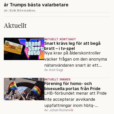
är Trumps bästa valarbetare
Av: Erik Hörstadius
Aktuellt
AKTUELLT
KORT SAGT
Snart krävs leg för att begå
brott – i tv-spel
Nya krav på ålderskontroller
väcker frågan om den anonyma
nätanvändaren snart är ett
Av: Kort Sagt
minne blott.
AKTUELLT
INRIKES
Förening för homo- och
bisexuella portas från Pride
LHB-förbundet menar att Pride
inte accepterar avvikande
uppfattningar inom hbtq-
Av: Johan Romin
•
rörelsen. "Vi har inga problem