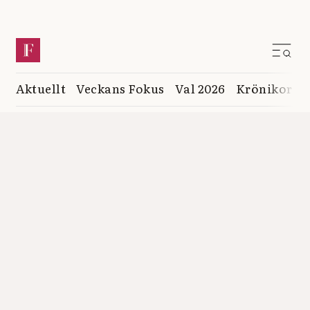
Aktuellt
Veckans Fokus
Val 2026
Krönikor
K