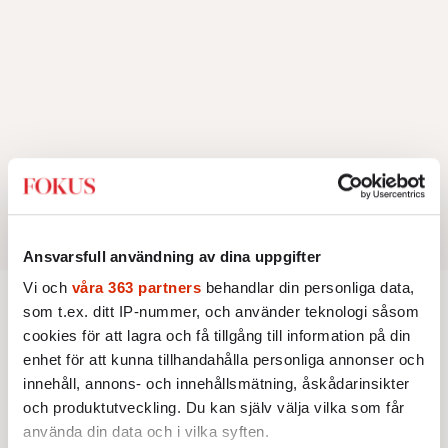
Ansvarsfull användning av dina uppgifter
Vi och
våra 363 partners
behandlar din personliga data,
som t.ex. ditt IP-nummer, och använder teknologi såsom
AKTUELLT
POLITIK
cookies för att lagra och få tillgång till information på din
Trumps migrationspolitik är
enhet för att kunna tillhandahålla personliga annonser och
innehåll, annons- och innehållsmätning, åskådarinsikter
effektiv men kostsam
och produktutveckling. Du kan själv välja vilka som får
använda din data och i vilka syften.
Drakoniska metoder har gett illegal