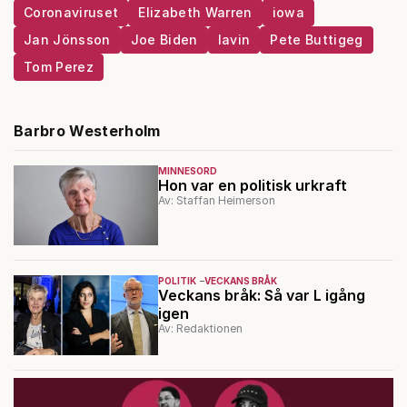
Coronaviruset
Elizabeth Warren
iowa
Jan Jönsson
Joe Biden
lavin
Pete Buttigeg
Tom Perez
Barbro Westerholm
MINNESORD
Hon var en politisk urkraft
Av: Staffan Heimerson
POLITIK
VECKANS BRÅK
Veckans bråk: Så var L igång
igen
Av: Redaktionen