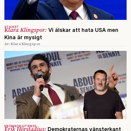
STICKET
Klara Klingspor:
Vi älskar att hata USA men
Kina är mysigt
Av: Klara Klingspor
KRÖNIKOR
UTRIKES
Erik Hörstadius:
Demokraternas vänsterkant