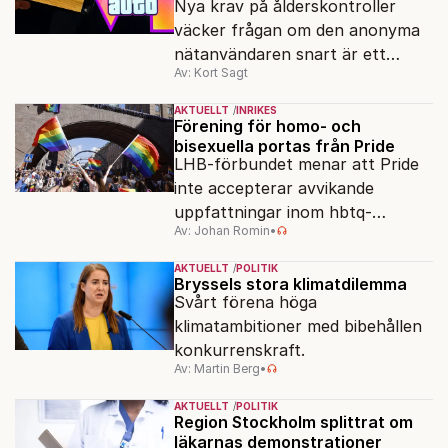
Nya krav på ålderskontroller
väcker frågan om den anonyma
nätanvändaren snart är ett
Av: Kort Sagt
minne blott.
AKTUELLT
INRIKES
Förening för homo- och
bisexuella portas från Pride
LHB-förbundet menar att Pride
inte accepterar avvikande
uppfattningar inom hbtq-
Av: Johan Romin
•
rörelsen. "Vi har inga problem
med transpersoner", säger
AKTUELLT
POLITIK
ordföranden Linn Saarinen.
Bryssels stora klimatdilemma
Svårt förena höga
klimatambitioner med bibehållen
konkurrenskraft.
Av: Martin Berg
•
AKTUELLT
POLITIK
Region Stockholm splittrat om
läkarnas demonstrationer