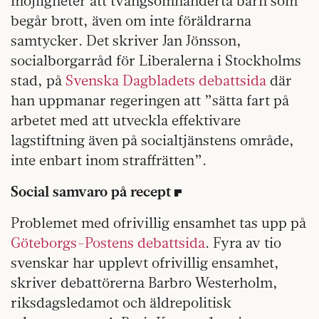
möjligheter att tvångsomhänderta barn som
begår brott, även om inte föräldrarna
samtycker. Det skriver Jan Jönsson,
socialborgarråd för Liberalerna i Stockholms
stad, på
Svenska Dagbladets debattsida
där
han uppmanar regeringen att ”sätta fart på
arbetet med att utveckla effektivare
lagstiftning även på socialtjänstens område,
inte enbart inom straffrätten”.
Social samvaro på recept
Problemet med ofrivillig ensamhet tas upp på
Göteborgs-Postens debattsida
. Fyra av tio
svenskar har upplevt ofrivillig ensamhet,
skriver debattörerna Barbro Westerholm,
riksdagsledamot och äldrepolitisk