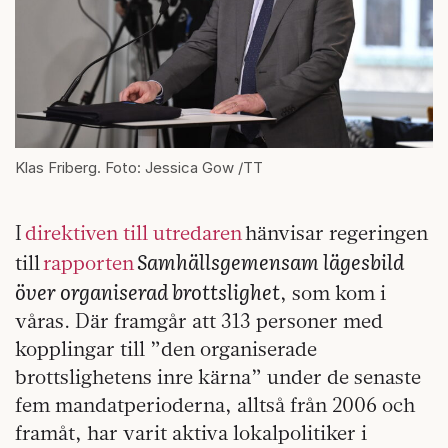
Klas Friberg. Foto: Jessica Gow /TT
I
direktiven till utredaren
hänvisar regeringen
Samhällsgemensam lägesbild
till
rapporten
över organiserad brottslighet
, som kom i
våras. Där framgår att 313 personer med
kopplingar till ”den organiserade
brottslighetens inre kärna” under de senaste
fem mandatperioderna, alltså från 2006 och
framåt, har varit aktiva lokalpolitiker i