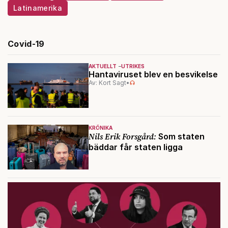
Latinamerika
Covid-19
AKTUELLT
UTRIKES
Hantaviruset blev en besvikelse
Av: Kort Sagt
•
KRÖNIKA
Nils Erik Forsgård:
Som staten
bäddar får staten ligga