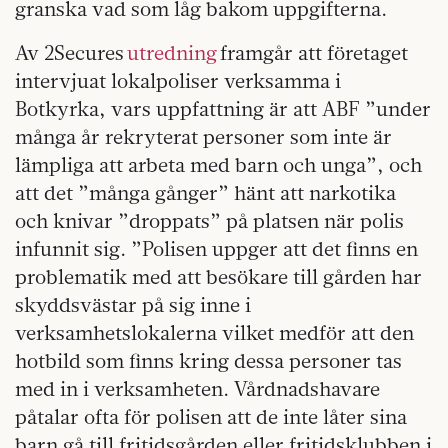
granska vad som låg bakom uppgifterna.
Av 2Secures
utredning
framgår att företaget
intervjuat lokalpoliser verksamma i
Botkyrka, vars uppfattning är att ABF ”under
många år rekryterat personer som inte är
lämpliga att arbeta med barn och unga”, och
att det ”många gånger” hänt att narkotika
och knivar ”droppats” på platsen när polis
infunnit sig. ”Polisen uppger att det finns en
problematik med att besökare till gården har
skyddsvästar på sig inne i
verksamhetslokalerna vilket medför att den
hotbild som finns kring dessa personer tas
med in i verksamheten. Vårdnadshavare
påtalar ofta för polisen att de inte låter sina
barn gå till fritidsgården eller fritidsklubben i