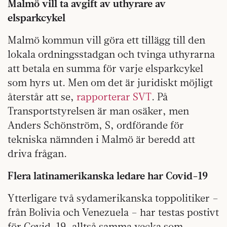
Malmö vill ta avgift av uthyrare av
elsparkcykel
Malmö kommun vill göra ett tillägg till den
lokala ordningsstadgan och tvinga uthyrarna
att betala en summa för varje elsparkcykel
som hyrs ut. Men om det är juridiskt möjligt
återstår att se,
rapporterar SVT
. På
Transportstyrelsen är man osäker, men
Anders Schönström, S, ordförande för
tekniska nämnden i Malmö är beredd att
driva frågan.
Flera latinamerikanska ledare har Covid-19
Ytterligare två sydamerikanska toppolitiker –
från Bolivia och Venezuela – har testas postivt
för Covid-19, alltså samma vecka som