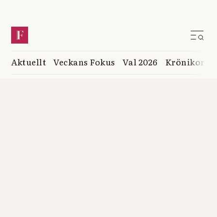
Aktuellt
Veckans Fokus
Val 2026
Krönikor
K