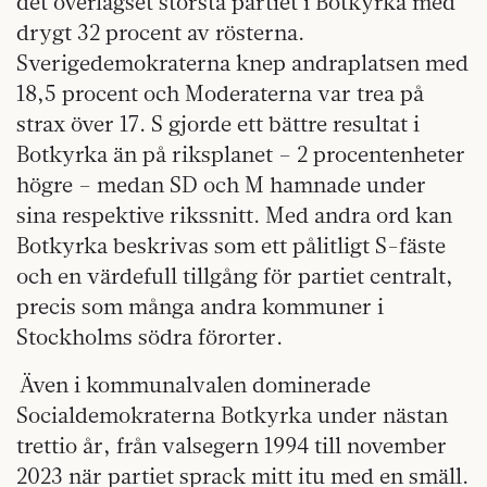
det överlägset största partiet i Botkyrka med
drygt 32 procent av rösterna.
Sverigedemokraterna knep andraplatsen med
18,5 procent och Moderaterna var trea på
strax över 17. S gjorde ett bättre resultat i
Botkyrka än på riksplanet – 2 procentenheter
högre – medan SD och M hamnade under
sina respektive rikssnitt. Med andra ord kan
Botkyrka beskrivas som ett pålitligt S-fäste
och en värdefull tillgång för partiet centralt,
precis som många andra kommuner i
Stockholms södra förorter.
Även i kommunalvalen dominerade
Socialdemokraterna Botkyrka under nästan
trettio år, från valsegern 1994 till november
2023 när partiet sprack mitt itu med en smäll.