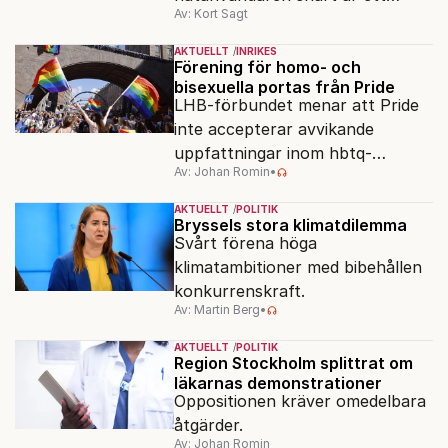
Av: Kort Sagt
minne blott.
AKTUELLT
INRIKES
Förening för homo- och
bisexuella portas från Pride
LHB-förbundet menar att Pride
inte accepterar avvikande
uppfattningar inom hbtq-
Av: Johan Romin
•
rörelsen. "Vi har inga problem
med transpersoner", säger
AKTUELLT
POLITIK
ordföranden Linn Saarinen.
Bryssels stora klimatdilemma
Svårt förena höga
klimatambitioner med bibehållen
konkurrenskraft.
Av: Martin Berg
•
AKTUELLT
POLITIK
Region Stockholm splittrat om
läkarnas demonstrationer
Oppositionen kräver omedelbara
åtgärder.
Av: Johan Romin