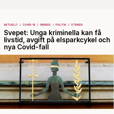
AKTUELLT
COVID-19
INRIKES
POLITIK
UTRIKES
Svepet: Unga kriminella kan få
livstid, avgift på elsparkcykel och
nya Covid-fall