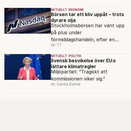
AKTUELLT
EKONOMI
Börsen tar ett kliv uppåt – trots
dyrare olja
Stockholmsbörsen har vänt upp
på plus under
förmiddagshandeln, efter en
Av: TT
inledning nedåt – trots ett högre
oljepris och AI-oro.
AKTUELLT
POLITIK
Svensk besvikelse över EU:s
lättare klimatregler
Miljöpartiet: ”Tragiskt att
kommissionen viker sig.”
Av: Cecilia Garme