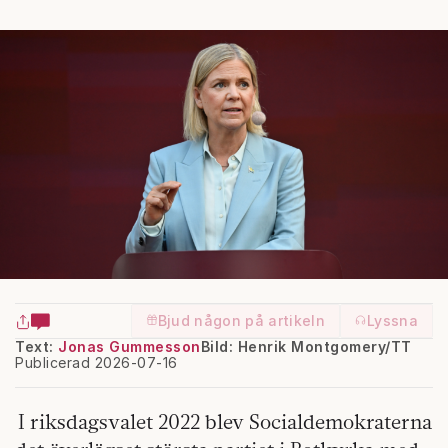
Bjud någon på artikeln
Lyssna
Text:
Jonas Gummesson
Bild: Henrik Montgomery/TT
Publicerad 2026-07-16
I riksdagsvalet 2022 blev Socialdemokraterna