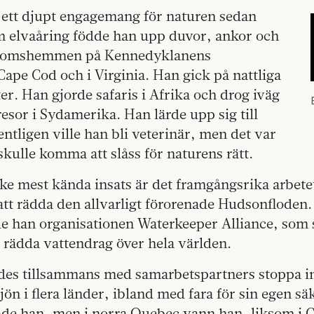
t ett djupt engagemang för naturen sedan
 elvaåring födde han upp duvor, ankor och
ndomshemmen på Kennedyklanens
ape Cod och i Virginia. Han gick på nattliga
r. Han gjorde safaris i Afrika och drog iväg
resor i Sydamerika. Han lärde upp sig till
entligen ville han bli veterinär, men det var
skulle komma att slåss för naturens rätt.
e mest kända insats är det framgångsrika arbete
att rädda den allvarligt förorenade Hudsonfloden.
e han organisationen Waterkeeper Alliance, som
t rädda vattendrag över hela världen.
es tillsammans med samarbetspartners stoppa in
ön i flera länder, ibland med fara för sin egen säk
ade han, men i norra Quebec vann han, liksom i C