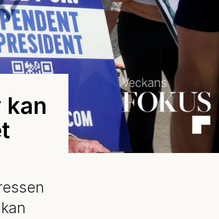
 kan
t
ressen
 kan