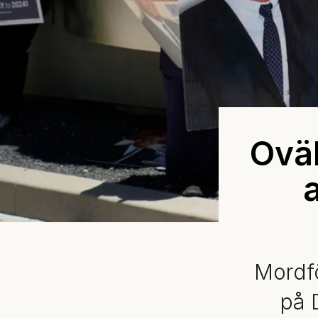
Ovä
Mordf
på 