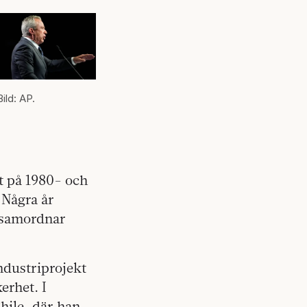
Bild: AP.
t på 1980- och
 Några år
 samordnar
dustriprojekt
erhet. I
hile, där han