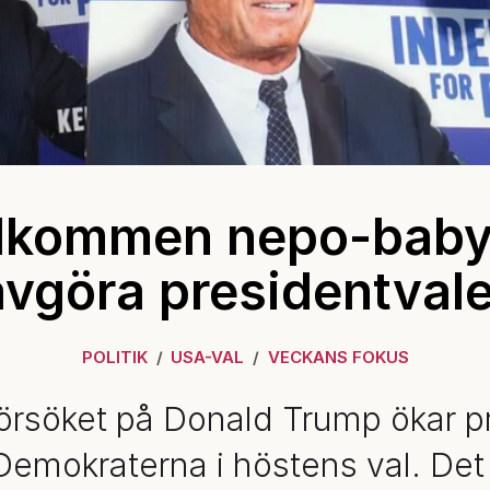
lkommen nepo-baby
avgöra presidentvale
POLITIK
USA-VAL
VECKANS FOKUS
örsöket på Donald Trump ökar p
Demokraterna i höstens val. Det