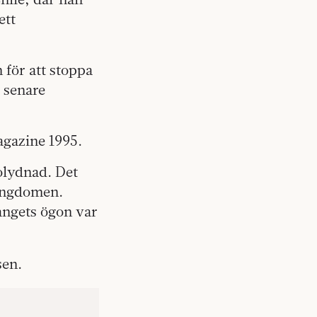
ett
 för att stoppa
r senare
gazine 1995.
 olydnad. Det
 ungdomen.
angets ögon var
sen.