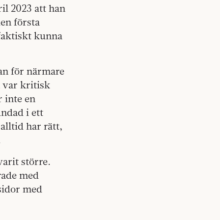
ril 2023 att han
en första
faktiskt kunna
an för närmare
 var kritisk
 inte en
ndad i ett
lltid har rätt,
.
arit större.
rade med
sidor med