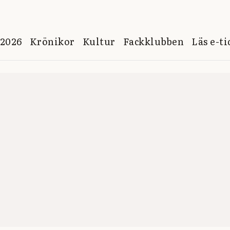
 2026
Krönikor
Kultur
Fackklubben
Läs e-t