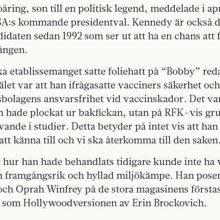
oåring, son till en politisk legend, meddelade i ap
SA:s kommande presidentval. Kennedy är också d
daten sedan 1992 som ser ut att ha en chans att 
ången.
a etablissemanget satte foliehatt på “Bobby” red
älet var att han ifrågasatte vacciners säkerhet och
bolagens ansvarsfrihet vid vaccinskador. Det var
n hade plockat ur bakfickan, utan på RFK-vis gru
nde i studier. Detta betyder på intet vis att han a
att känna till och vi ska återkomma till den saken
hur han hade behandlats tidigare kunde inte ha v
 framgångsrik och hyllad miljökämpe. Han pose
och Oprah Winfrey på de stora magasinens första
som Hollywoodversionen av Erin Brockovich.