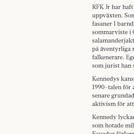
RFK Jr har haf
uppväxten. Som
fasaner I bar
sommarviste i C
salamanderjakte
på äventyrliga 
falkenerare. Eg
som jurist han 
Kennedys kansk
1990-talen för 
senare grundad
aktivism för at
Kennedy lyckad
som hotade milj
Ecuador förlor