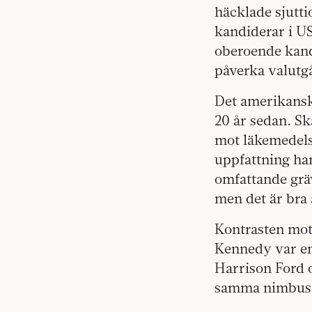
häcklade sjutti
kandiderar i U
oberoende kandi
påverka valutg
Det amerikansk
20 år sedan. Sk
mot läkemedels
uppfattning ha
omfattande gräva
men det är bra 
Kontrasten mot 
Kennedy var en
Harrison Ford 
samma nimbus 