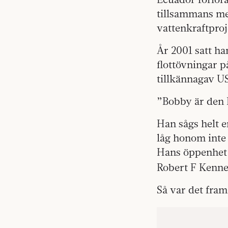
tillsammans me
vattenkraftproj
År 2001 satt ha
flottövningar p
tillkännagav U
”Bobby är den 
Han sågs helt e
låg honom inte 
Hans öppenhet 
Robert F Kenne
Så var det fram