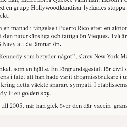
d en grupp Hollywoodkändisar lyckades stoppa 
ekt.
n en månad i fängelse i Puerto Rico efter en aktion
å den naturkänsliga och fattiga ön Vieques. Två å
S Navy att de lämnar ön.
Kennedy som betyder något”, skrev New York Ma
nkelt som en hjälte. En förgrundsgestalt för civil
ens i fatet att han hade varit drogmissbrukare i
kring detta väckte snarare sympati. I etablissem
golden boy
dy Jr en
.
 till 2005, när han gick över den där vaccin-grän