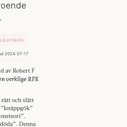
eroende
.
på artikeln
ad 2024-07-17
ild av Robert F
n verklige RFK
rätt och slätt
ån ”knäppgök”
onsteori”.
d döda”. Denna