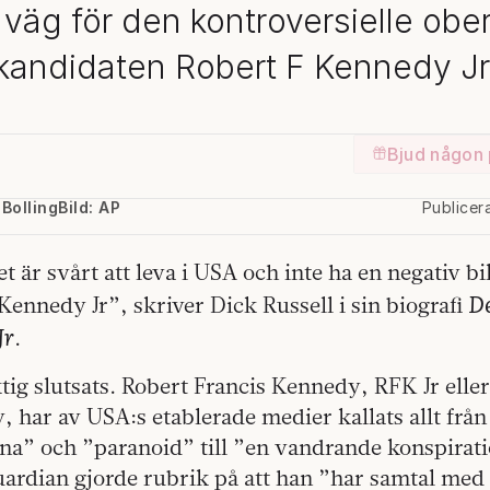
väg för den kontroversielle ob
kandidaten Robert F Kennedy Jr
Bjud någon 
Bolling
Bild: AP
Publicer
et är svårt att leva i USA och inte ha en negativ b
De
Kennedy Jr”, skriver Dick Russell i sin biografi
Jr
.
tig slutsats. Robert Francis Kennedy, RFK Jr eller 
 har av USA:s etablerade medier kallats allt fr
na” och ”paranoid” till ”en vandrande konspirati
Guardian gjorde rubrik på att han ”har samtal me