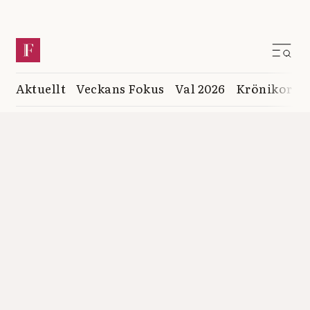
Aktuellt
Veckans Fokus
Val 2026
Krönikor
K