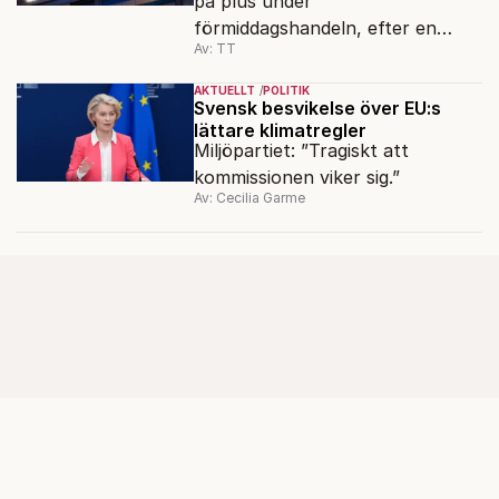
på plus under
förmiddagshandeln, efter en
Av: TT
inledning nedåt – trots ett högre
oljepris och AI-oro.
AKTUELLT
POLITIK
Svensk besvikelse över EU:s
lättare klimatregler
Miljöpartiet: ”Tragiskt att
kommissionen viker sig.”
Av: Cecilia Garme