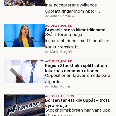
inte accepterar avvikande
uppfattningar inom hbtq-
Av: Johan Romin
•
rörelsen. "Vi har inga problem
med transpersoner", säger
AKTUELLT
POLITIK
ordföranden Linn Saarinen.
Bryssels stora klimatdilemma
Svårt förena höga
klimatambitioner med bibehållen
konkurrenskraft.
Av: Martin Berg
•
AKTUELLT
POLITIK
Region Stockholm splittrat om
läkarnas demonstrationer
Oppositionen kräver omedelbara
åtgärder.
Av: Johan Romin
AKTUELLT
EKONOMI
Börsen tar ett kliv uppåt – trots
dyrare olja
Stockholmsbörsen har vänt upp