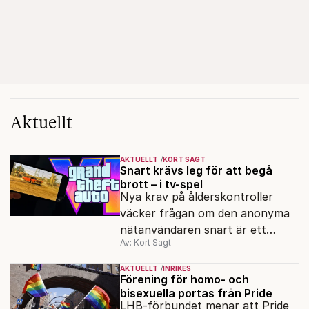
Aktuellt
AKTUELLT
KORT SAGT
Snart krävs leg för att begå
brott – i tv-spel
Nya krav på ålderskontroller
väcker frågan om den anonyma
nätanvändaren snart är ett
Av: Kort Sagt
minne blott.
AKTUELLT
INRIKES
Förening för homo- och
bisexuella portas från Pride
LHB-förbundet menar att Pride