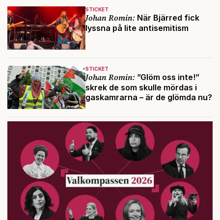
STICKET
Johan Romin:
När Bjärred fick
lyssna på lite antisemitism
STICKET
Johan Romin:
”Glöm oss inte!”
skrek de som skulle mördas i
gaskamrarna – är de glömda nu?