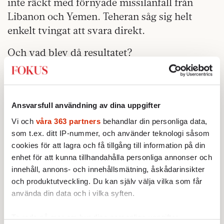
inte räckt med förnyade missilanfall från
Libanon och Yemen. Teheran såg sig helt
enkelt tvingat att svara direkt.
Och vad blev då resultatet?
Jo, 99 procent av omkring 350 missiler och
drönare sköts ned. Det var inte bara en
uppvisning i hur effektivt det israeliska
Ansvarsfull användning av dina uppgifter
missilförsvaret är. Än viktigare var att det
Vi och
våra 363 partners
behandlar din personliga data,
initiativ som Benny Gantz – tidigare
som t.ex. ditt IP-nummer, och använder teknologi såsom
försvarsgrenschef och även försvarsminister
cookies för att lagra och få tillgång till information på din
– har arbetat för under flera år, Middle East
enhet för att kunna tillhandahålla personliga annonser och
innehåll, annons- och innehållsmätning, åskådarinsikter
Air Defence Alliance, visade sig högeffektivt.
och produktutveckling. Du kan själv välja vilka som får
Amerikanskt, brittiskt och franskt stridsflyg
använda din data och i vilka syften.
var involverat, men mest intressant är att
även Jordanien, Egypten och Saudiarabien
Ta reda på mer om hur dina personliga uppgifter