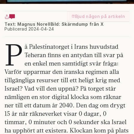
Bjud någon på artikeln
Text: Magnus Norell
Bild: Skärmdump från X
Publicerad 2024-04-24
P
å Palestinatorget i Irans huvudstad
Teheran finns en antydan till svar på
en enkel men samtidigt svår fråga:
Varför upparmar den iranska regimen alla
tillgängliga resurser till ett heligt krig med
Israel? Vad vill den uppnå? På torget står
nämligen en stor digital klocka som räknar
ner till ett datum år 2040. Den dag om drygt
15 år när räkneverket visar 0 dagar, 0
timmar, 0 minuter och 0 sekunder ska Israel
ha upphört att existera. Klockan kom på plats