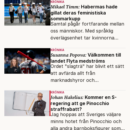
KRÖNIKA
Mikael Timm:
Habermas hade
gillat deras feministiska
sommarkupp
Samtal pågår fortfarande mellan
oss människor. Med språklig
överlägsenhet tar kvinnorna
över det offentliga rummet.
KRÖNIKA
Susanna Popova:
Välkommen till
landet Flyta medströms
Ordet "slagträ" har blivit ett sätt
att avfärda allt från
marknadshyror och
slöserikommissioner till frågor
KRÖNIKA
om antisemitism.
Johan Hakelius:
Kommer en S-
regering att ge Pinocchio
straffrabatt?
Jag hoppas att Sveriges väljare
minns hotet från Pinocchio och
alla andra barnboksfigurer som