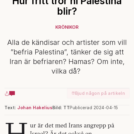
Hur fritt tror ni Palestina
blir?
KRÖNIKOR
Alla de kändisar och artister som vill
”befria Palestina”, tänker de sig att
Iran är befriaren? Hamas? Om inte,
vilka då?
Bjud någon på artikeln
Text:
Johan Hakelius
Bild: TT
Publicerad 2024-04-15
H
ur är det med Irans angrepp på
Israel? Är det också en