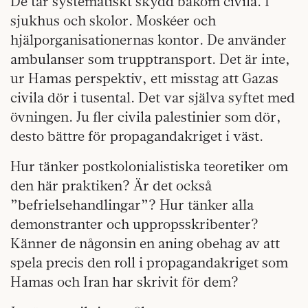
De tar systematiskt skydd bakom civila. I
sjukhus och skolor. Moskéer och
hjälporganisationernas kontor. De använder
ambulanser som trupptransport. Det är inte,
ur Hamas perspektiv, ett misstag att Gazas
civila dör i tusental. Det var själva syftet med
övningen. Ju fler civila palestinier som dör,
desto bättre för propagandakriget i väst.
Hur tänker postkolonialistiska teoretiker om
den här praktiken? Är det också
”befrielsehandlingar”? Hur tänker alla
demonstranter och uppropsskribenter?
Känner de någonsin en aning obehag av att
spela precis den roll i propagandakriget som
Hamas och Iran har skrivit för dem?