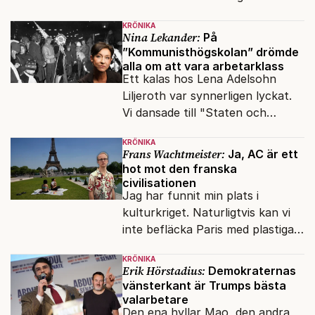
snart befrias från hämmande
KRÖNIKA
upphovsrätt.
Nina Lekander:
På
”Kommunisthögskolan” drömde
alla om att vara arbetarklass
Ett kalas hos Lena Adelsohn
Liljeroth var synnerligen lyckat.
Vi dansade till "Staten och
kapitalet", Ebba Gröns version.
KRÖNIKA
Frans Wachtmeister:
Ja, AC är ett
hot mot den franska
civilisationen
Jag har funnit min plats i
kulturkriget. Naturligtvis kan vi
inte befläcka Paris med plastiga
klossar från Panasonic.
KRÖNIKA
Erik Hörstadius:
Demokraternas
vänsterkant är Trumps bästa
valarbetare
Den ena hyllar Mao, den andra