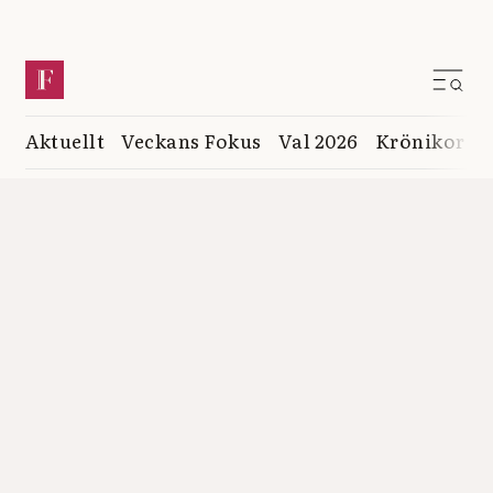
Aktuellt
Veckans Fokus
Val 2026
Krönikor
K