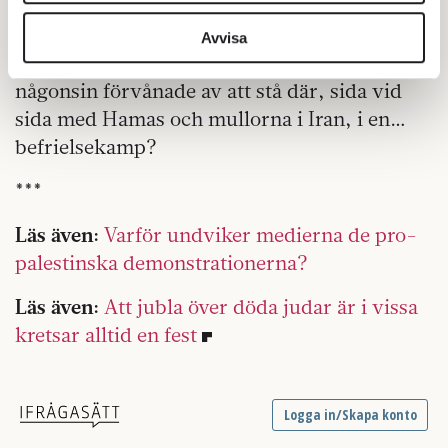
Kajsa Ekis Ekman, hör förstås till den sortens
vidarebefordrar även sådana identifierare och annan
stålvänster som alltid fått ståpäls av Mao, Pol
information från din enhet till de sociala medier och
Avvisa
Pot och Maduro. Men ni andra? Blir ni
annons- och analysföretag som vi samarbetar med.
Dessa kan i sin tur kombinera informationen med annan
någonsin förvånade av att stå där, sida vid
information som du har tillhandahållit eller som de har
sida med Hamas och mullorna i Iran, i en…
samlat in när du har använt deras tjänster.
befrielsekamp?
Om du vill läsa mer om hur vi hanterar personuppgifter
kan du göra det
här
.
***
Läs även:
Varför undviker medierna de pro-
palestinska demonstrationerna?
Läs även:
Att jubla över döda judar är i vissa
kretsar alltid en fest