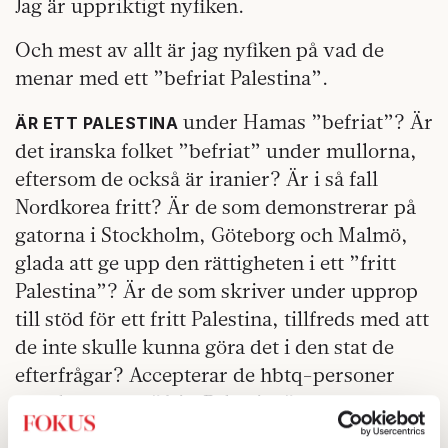
Jag är uppriktigt nyfiken.
Och mest av allt är jag nyfiken på vad de
menar med ett ”befriat Palestina”.
under Hamas ”befriat”? Är
ÄR ETT PALESTINA
det iranska folket ”befriat” under mullorna,
eftersom de också är iranier? Är i så fall
Nordkorea fritt? Är de som demonstrerar på
gatorna i Stockholm, Göteborg och Malmö,
glada att ge upp den rättigheten i ett ”fritt
Palestina”? Är de som skriver under upprop
till stöd för ett fritt Palestina, tillfreds med att
de inte skulle kunna göra det i den stat de
efterfrågar? Accepterar de hbtq-personer
som kräver ett ”fritt Palestina”, att de bara
skulle kunna besöka det landet till priset av