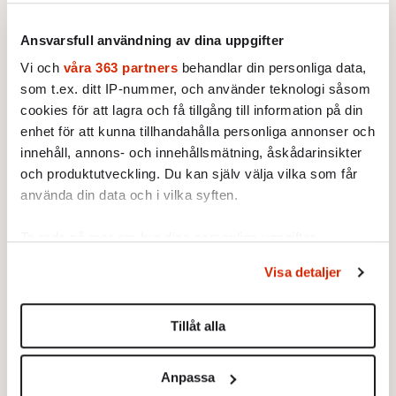
att bli av med alla sina rättigheter, inklusive
rätten till liv?
Ansvarsfull användning av dina uppgifter
Vi och
våra 363 partners
behandlar din personliga data,
som t.ex. ditt IP-nummer, och använder teknologi såsom
cookies för att lagra och få tillgång till information på din
enhet för att kunna tillhandahålla personliga annonser och
innehåll, annons- och innehållsmätning, åskådarinsikter
och produktutveckling. Du kan själv välja vilka som får
använda din data och i vilka syften.
Ta reda på mer om hur dina personliga uppgifter
behandlas och ställ in dina preferenser i
detaljsektionen
.
Visa detaljer
Du kan ändra eller dra tillbaka ditt samtycke när som
helst från cookie-förklaringen.
Tillåt alla
Vi använder enhetsidentifierare för att anpassa innehållet
och annonserna till användarna, tillhandahålla funktioner
De riktigt hårdkokta, som Andreas Malm och
Anpassa
för sociala medier och analysera vår trafik. Vi