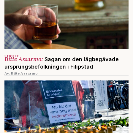
STICKET
Bitte Assarmo:
Sagan om den lågbegåvade
ursprungsbefolkningen i Filipstad
Av: Bitte Assarmo