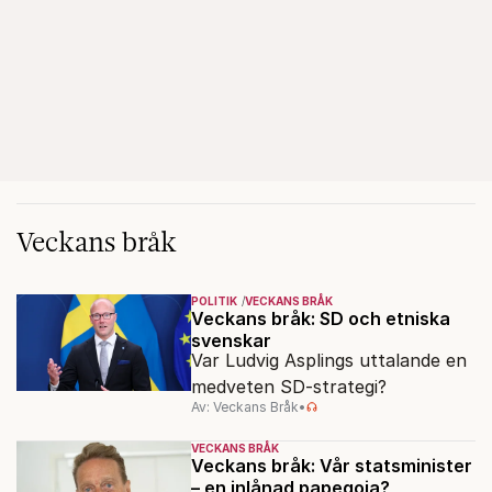
Veckans bråk
POLITIK
VECKANS BRÅK
Veckans bråk: SD och etniska
svenskar
Var Ludvig Asplings uttalande en
medveten SD-strategi?
Av: Veckans Bråk
•
VECKANS BRÅK
Veckans bråk: Vår statsminister
– en inlånad papegoja?