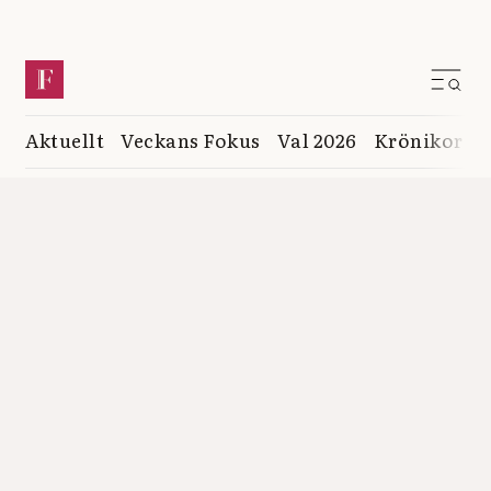
Aktuellt
Veckans Fokus
Val 2026
Krönikor
K