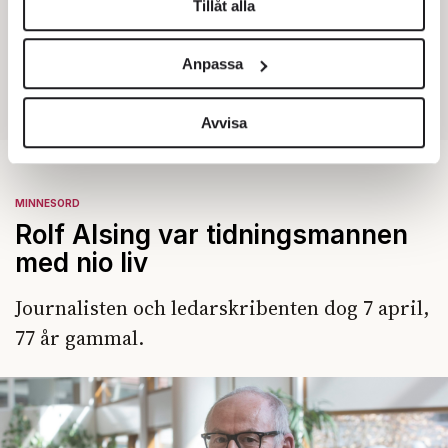
Tillåt alla
Vi använder enhetsidentifierare för att anpassa innehållet
och annonserna till användarna, tillhandahålla funktioner
Anpassa
för sociala medier och analysera vår trafik. Vi
vidarebefordrar även sådana identifierare och annan
information från din enhet till de sociala medier och
Avvisa
annons- och analysföretag som vi samarbetar med.
Dessa kan i sin tur kombinera informationen med annan
information som du har tillhandahållit eller som de har
MINNESORD
samlat in när du har använt deras tjänster.
Rolf Alsing var tidningsmannen
Om du vill läsa mer om hur vi hanterar personuppgifter
med nio liv
kan du göra det
här
.
Journalisten och ledarskribenten dog 7 april,
77 år gammal.