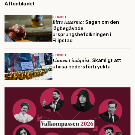
Aftonbladet
STICKET
Bitte Assarmo:
Sagan om den
lågbegåvade
ursprungsbefolkningen i
Filipstad
STICKET
Linnea Lindquist:
Skamligt att
utvisa hedersförtryckta