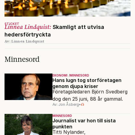
STICKET
Linnea Lindquist:
Skamligt att utvisa
hedersförtryckta
Av: Linnea Lindquist
Minnesord
EKONOMI
MINNESORD
Hans lugn tog storföretagen
genom djupa kriser
Företagsledaren Björn Svedberg
dog den 25 juni, 88 år gammal.
Av: Jon Åsberg
•
MINNESORD
Journalist var hon till sista
punkten
Titti Nylander,