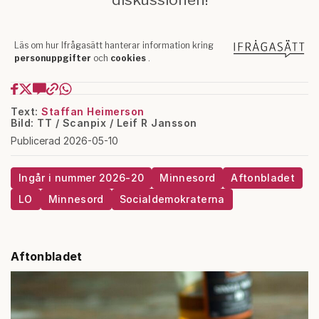
Text:
Staffan Heimerson
Bild: TT / Scanpix / Leif R Jansson
Publicerad 2026-05-10
Ingår i nummer 2026-20
Minnesord
Aftonbladet
LO
Minnesord
Socialdemokraterna
Aftonbladet