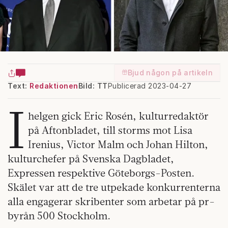
Bjud någon på artikeln
Text:
Redaktionen
Bild: TT
Publicerad 2023-04-27
I
helgen gick Eric Rosén, kulturredaktör
på Aftonbladet, till storms mot Lisa
Irenius, Victor Malm och Johan Hilton,
kulturchefer på Svenska Dagbladet,
Expressen respektive Göteborgs-Posten.
Skälet var att de tre utpekade konkurrenterna
alla engagerar skribenter som arbetar på pr-
byrån 500 Stockholm.