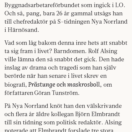
Byggnadsarbetareförbundet som ingick i LO.
Och så, pang, bara 26 år gammal utsågs han
till chefredaktör på S-tidningen Nya Norrland
i Härnösand.
Vad som låg bakom denna inre hets att snabbt
ta sig fram i livet? Barndomen. Rolf Alsing
ville lämna den så snabbt det gick. Den hade
inslag av drama och tragedi som han själv
berörde när han senare i livet skrev en
Prästunge och maskrosboll
biografi,
, om
författaren Göran Tunström.
På Nya Norrland knöt han den välskrivande
och flera år äldre kollegan Björn Elmbrandt
till sin tidning som politisk redaktör. Alsing
noterade att Elmbrandt forslade tre stora