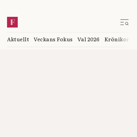
Aktuellt
Veckans Fokus
Val 2026
Krönikor
K