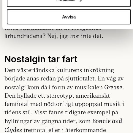
annat som redan nämnts. Varför skulle
sociala medier och analysera vår trafik. Vi vidarebefordrar
även sådana identifierare och annan information från din
mänskligheten ha tappat smaken för
enhet till de sociala medier och annons- och analysföretag
Avvisa
förnyelse just efter 1992? Är vår tid så mycket
som vi samarbetar med. Dessa kan i sin tur kombinera
mera omskakande än de föregående
informationen med annan information som du har
århundradena? Nej, jag tror inte det.
tillhandahållit eller som de har samlat in när du har använt
deras tjänster.
Om du vill läsa mer om hur vi hanterar personuppgifter kan
Nostalgin tar fart
du göra det
här
.
Den västerländska kulturens inkrökning
började anas redan på sjuttiotalet. En våg av
Grease
nostalgi kom då i form av musikalen
.
Den hyllade ett stereotypt amerikanskt
femtiotal med nödtorftigt uppoppad musik i
tidens stil. Visst fanns tidigare exempel på
Bonnie and
hyllningar av gångna tider, som
Clydes
trettiotal eller i återkommande