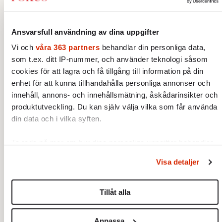
åren på 1800-talet, då telefonen,
elektriciteten, tåget, telegrafen och annat på
allvar kullkastade livsmönstren som rått för
Ansvarsfull användning av dina uppgifter
majoriteten av oss människorna sedan
Vi och
våra 363 partners
behandlar din personliga data,
årtusenden, strängt taget: att följa årstidernas
som t.ex. ditt IP-nummer, och använder teknologi såsom
cookies för att lagra och få tillgång till information på din
växlingar, så, skörda, ta hand om djuren och
enhet för att kunna tillhandahålla personliga annonser och
röra sig huvudsakligen i det allra närmaste
innehåll, annons- och innehållsmätning, åskådarinsikter och
geografiska området, skedde parallellt en
produktutveckling. Du kan själv välja vilka som får använda
fullkomligt baxnande kulturell utveckling.
din data och i vilka syften.
Den moderna romanen föddes,
konstformerna förnyades, impressionismen
Ta reda på mer om hur dina personliga uppgifter behandlas
och ställ in dina preferenser i
detaljsektionen
. Du kan
och vad som skulle bli det moderna måleriet
Visa detaljer
ändra eller dra tillbaka ditt samtycke när som helst från
började utvecklas, mot slutet av seklet
cookie-förklaringen.
visades de första filmerna för publik, och så
Tillåt alla
vidare. Detta fortsatte under 1900-talet, med
Vi använder enhetsidentifierare för att anpassa innehållet
världskrig, ljudfilm, mode, popmusik och allt
och annonserna till användarna, tillhandahålla funktioner för
Anpassa