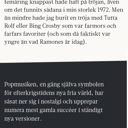
femåring knappast hade haft på tröjan, även
om det funnits sådana i min storlek 1972. Men
än mindre hade jag burit en tröja med Tutta
Rolf eller Bing Crosby som var farmors och
farfars favoriter (och som då faktiskt var
yngre än vad Ramones är idag).
Popmusiken, en gång själva symbolen
för efterkrigstidens nya fria värld, har
såsat ner sig i nostalgi och upprepar
numera mest gamla succéer i ständigt
nya versioner.