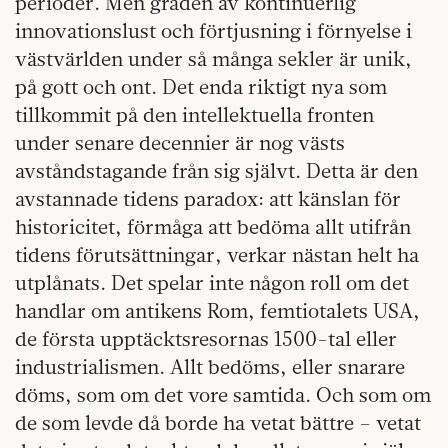
perioder. Men graden av kontinuerlig
innovationslust och förtjusning i förnyelse i
västvärlden under så många sekler är unik,
på gott och ont. Det enda riktigt nya som
tillkommit på den intellektuella fronten
under senare decennier är nog västs
avståndstagande från sig självt. Detta är den
avstannade tidens paradox: att känslan för
historicitet, förmåga att bedöma allt utifrån
tidens förutsättningar, verkar nästan helt ha
utplånats. Det spelar inte någon roll om det
handlar om antikens Rom, femtiotalets USA,
de första upptäcktsresornas 1500-tal eller
industrialismen. Allt bedöms, eller snarare
döms, som om det vore samtida. Och som om
de som levde då borde ha vetat bättre – vetat