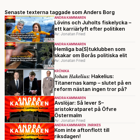
Senaste texterna taggade som Anders Borg
ANDRA KAMMAREN
Lövins och Juholts fiskelycka –
ett karriärlyft efter politiken
Av: Jonatan Fried
ANDRA KAMMAREN
Hemliga ba(S)tuklubben som
skakar om Borås politiska elit
Av: Jonatan Fried
KRÖNIKA
Johan Hakelius:
Hakelius:
Titanernas kamp – slutet på en
reform nästan ingen tror på?
ANDRA KAMMAREN
Avslöjar: Så lever S–
aristokratparet på Öfvre
Östermalm
Av: Jonatan Fried
ANDRA KAMMAREN
INRIKES
Kom inte aftonflott till
riksdagen!