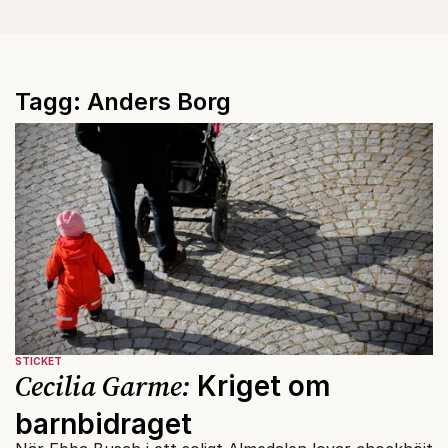
Tagg: Anders Borg
STICKET
Cecilia Garme:
Kriget om
barnbidraget