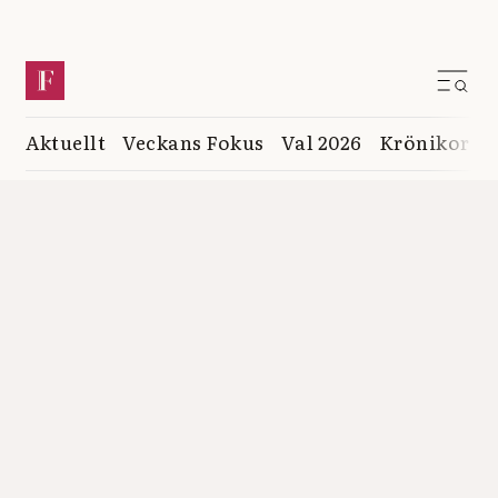
Aktuellt
Veckans Fokus
Val 2026
Krönikor
K