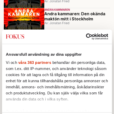
Av: Jonatan Fried
ANDRA KAMMAREN
Andra kammaren: Den okända
maktön mitt i Stockholm
Av: Jonatan Fried
ANDRA KAMMAREN
Erik Bromanders underbara resa
Av: Jonatan Fried
INRIKES
Ansvarsfull användning av dina uppgifter
Niklas Wykman (M): »Sverige har
allvarliga utmaningar«
Vi och
våra 363 partners
behandlar din personliga data,
Av: Emanuel Sidea
som t.ex. ditt IP-nummer, och använder teknologi såsom
cookies för att lagra och få tillgång till information på din
Ladda fler
enhet för att kunna tillhandahålla personliga annonser och
innehåll, annons- och innehållsmätning, åskådarinsikter
Mest lästa
och produktutveckling. Du kan själv välja vilka som får
använda din data och i vilka syften.
Ta reda på mer om hur dina personliga uppgifter