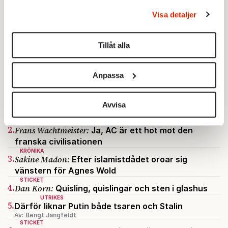
behandlas och ställ in dina preferenser i
detaljsektionen
.
Visa detaljer
Du kan ändra eller dra tillbaka ditt samtycke när som
helst från cookie-förklaringen.
Tillåt alla
Vi använder enhetsidentifierare för att anpassa innehållet
och annonserna till användarna, tillhandahålla funktioner
Anpassa
för sociala medier och analysera vår trafik. Vi
vidarebefordrar även sådana identifierare och annan
STICKET
1.
Bitte Assarmo:
Sagan om den lågbegåvade
information från din enhet till de sociala medier och
Avvisa
ursprungsbefolkningen i Filipstad
annons- och analysföretag som vi samarbetar med.
KRÖNIKA
2.
Dessa kan i sin tur kombinera informationen med annan
Frans Wachtmeister:
Ja, AC är ett hot mot den
franska civilisationen
information som du har tillhandahållit eller som de har
KRÖNIKA
samlat in när du har använt deras tjänster.
3.
Sakine Madon:
Efter islamistdådet oroar sig
Om du vill läsa mer om hur vi hanterar personuppgifter
vänstern för Agnes Wold
kan du göra det
här
.
STICKET
4.
Dan Korn:
Quisling, quislingar och sten i glashus
UTRIKES
5.
Därför liknar Putin både tsaren och Stalin
Av: Bengt Jangfeldt
STICKET