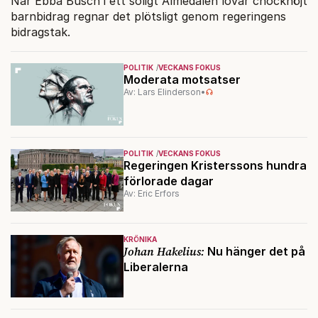
När Ebba Busch i ett soligt Almedalen lovar chockhöjt
barnbidrag regnar det plötsligt genom regeringens
bidragstak.
POLITIK
VECKANS FOKUS
Moderata motsatser
Av: Lars Elinderson
•
POLITIK
VECKANS FOKUS
Regeringen Kristerssons hundra
förlorade dagar
Av: Eric Erfors
KRÖNIKA
Johan Hakelius:
Nu hänger det på
Liberalerna